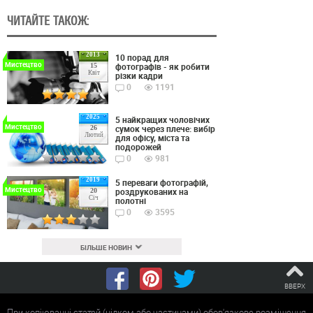
ЧИТАЙТЕ ТАКОЖ:
2013
10 порад для
Мистецтво
фотографів - як робити
15
Квіт
різки кадри
0
1191
2025
5 найкращих чоловічих
Мистецтво
сумок через плече: вибір
26
Лютий
для офісу, міста та
подорожей
0
981
2019
5 переваги фотографій,
Мистецтво
роздрукованих на
20
Січ
полотні
0
3595
БІЛЬШЕ НОВИН
ВВЕРХ
При копіюванні статей (цілком або частинами) обов'язкове розміщення