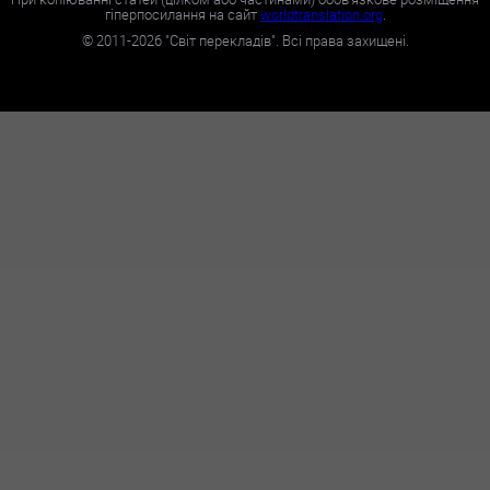
гіперпосилання на сайт
worldtranslation.org
.
©
2011-2026
"Світ перекладів". Всі права захищені.