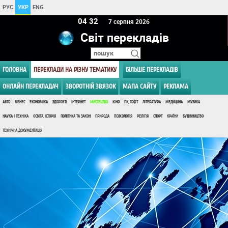
РУС
УКР
ENG
04:32
7 серпня 2026
Світ перекладів
ГОЛОВНА
ПЕРЕКЛАДИ НА РІЗНУ ТЕМАТИКУ
БІЛЬШЕ ПЕРЕКЛАДІВ
ОНЛАЙН ПЕРЕКЛАДАЧ
ЗВОРОТНІЙ ЗВЯЗОК
МАПА САЙТУ
РЕКЛАМА
АВТО
БІЗНЕС
ЕКОНОМІКА
ЗДОРОВ'Я
ІНТЕРНЕТ
МИСТЕЦТВО
КІНО
ПК, СОФТ
ЛІТЕРАТУРА
МЕДИЦИНА
МУЗИКА
НАУКА І ТЕХНІКА
ОСВІТА, ІСТОРІЯ
ПОЛІТИКА ТА ЗАКОН
ПРИРОДА
ПСИХОЛОГІЯ
РЕЛІГІЯ
СПОРТ
КРАЇНИ
БУДІВНИЦТВО
ТЕХНІЧНА ДОКУМЕНТАЦІЯ