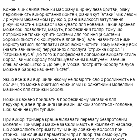
Кожен з цих видів техніки має різну ширину леза бритви, різну
періодичність використання бритви, різний кут "атаки" між лезом
/ ріжучим механізмом і ручкою, різні швидкості затуплення
ріжучих частин. Вражає? Важкувато для новачка. Такий арсенал
може собі дозволити, мабуть, професійний голяр, тому що
потрібно не тільки купити системи для гоління (а системи
хорошої якості які коштують відповідно), але і навчитися ними
користуватися, доглядати і своєчасно чистити. Тому майже у всіх
(навіть звичайних) перукарнях є послуга "стрижка бороді" і
"стрижка вусів". До того ж професіонал допоможе вибрати стиль
бороді, вимиє бороду пом'якшувальним шампунем і зачеше
спеціальною щіткою. До речі, в Москві постригти бороду та вуса
можна в барбер кабинеті "Естет": .
Якщо все ж ви вирішили нікому не довіряти свою рослинність на
обличчі, то можна обійтися ножицями і бюджетними моделями
машинок для стрижки бороді.
Ножиці бажано придбати в професійному магазині для
перукарів, але в принципі і звичайні цілком згодяться - головне,
щоб вони не були тупими.
При виборі тримера краще віддавати перевагу бездротовим
моделям. Триммери майже завжди мають в комплекті насадки,
що дозволяють отримати ту чи іншу довжину волосся при
стрижці. Важливим параметром при підборі так само будуть
мінімальна і максимальна довжина волосся, під яку можуть