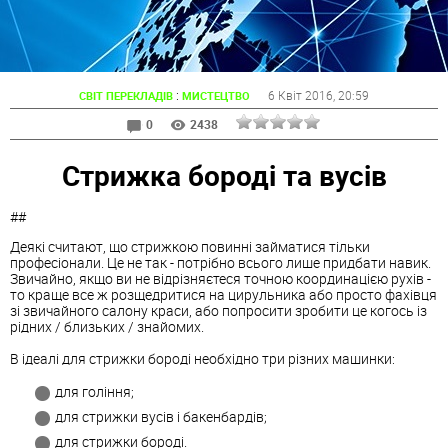
:
6 Квіт 2016
, 20:59
СВІТ ПЕРЕКЛАДІВ
МИСТЕЦТВО
0
2438
Стрижка бороді та вусів
##
Деякі считают, що стрижкою повинні займатися тільки
професіонали. Це не так - потрібно всього лише придбати навик.
Звичайно, якщо ви не відрізняєтеся точною координацією рухів -
то краще все ж розщедритися на цирульника або просто фахівця
зі звичайного салону краси, або попросити зробити це когось із
рідних / близьких / знайомих.
В ідеалі для стрижки бороді необхідно три різних машинки:
для гоління;
для стрижки вусів і бакенбардів;
для стрижки бороді.