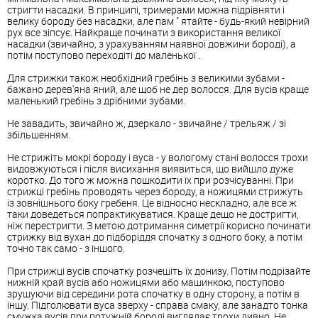
стригти насадки. В принципі, тримерами можна підрівняти і
велику бороду без насадки, але пам " ятайте - будь-який невірний
рух все зіпсує. Найкраще починати з використання великої
насадки (звичайно, з урахуванням наявної довжини бороді), а
потім поступово переходіті до маленької .
Для стрижки також необхідний гребінь з великими зубами -
бажано дерев'яна яний, але щоб не дер волосся. Для вусів краще
маленький гребінь з дрібними зубами.
Не завадить, звичайно ж, дзеркало - звичайне / трельяж / зі
збільшенням.
Не стрижіть мокрі бороду і вуса - у вологому стані волосся трохи
видовжуються і після висихання виявиться, що вийшло дуже
коротко. До того ж можна пошкодити їх при розчісуванні. При
стрижці гребінь проводять через бороду, а ножицями стрижуть
із зовнішнього боку гребеня. Це відносно нескладно, але все ж
таки доведеться попрактикуватися. Краще дещо не достригти,
ніж перестригти. З метою дотримання симетрії корисно починати
стрижку від вухан до підборіддя спочатку з одного боку, а потім
точно так само - з іншого.
При стрижці вусів спочатку розчешіть їх донизу. Потім подрізайте
нижній край вусів або ножицями або машинкою, поступово
зрушуючи від середини рота спочатку в одну сторону, а потім в
іншу. Підголювати вуса зверху - справа смаку, але занадто тонка
смужка вусів при потужній бороді виглядає трохи дивно. Не