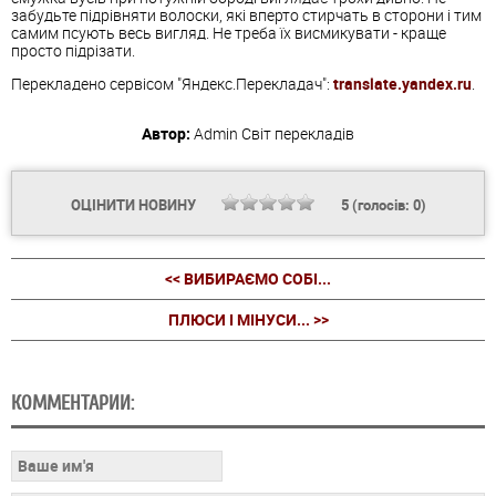
забудьте підрівняти волоски, які вперто стирчать в сторони і тим
самим псують весь вигляд. Не треба їх висмикувати - краще
просто підрізати.
Перекладено сервісом "Яндекс.Перекладач":
translate.yandex.ru
.
Автор:
Admin
Світ перекладів
ОЦІНИТИ НОВИНУ
5
(голосів:
0
)
<< ВИБИРАЄМО СОБІ...
ПЛЮСИ І МІНУСИ... >>
КОММЕНТАРИИ: