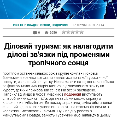
:
12 Лютий 2018
, 23:14
СВІТ ПЕРЕКЛАДІВ
КРАЇНИ, ПОДОРОЖІ
0
2050
Діловий туризм: як налагодити
ділові зв'язки під променями
тропічного сонця
протягом останніх кількох років крупні компанії і окремі
бізнесмени все частіше стали вдаватися до такої туристичної
послуги, як діловий відпустку. Незважаючи на те, що така поїздка
за фактом мало чим відрізняється від звичайного візиту на
курорт, деякий прихований сенс в ній все ж закладено.
Наприклад, якщо в якості учасників
подорожі
виступають
співробітники однієї і тієї ж організації, ми маємо справу з
класичним тімбілдінгом. Як показує практика, зміна обстановки і
спільний відпочинок чудово впливають на взаємовідносини в
колективі і мотивують на сумлінну й плідну роботу в
майбутньому. Правда, замість Туреччини або Таїланду в цьому