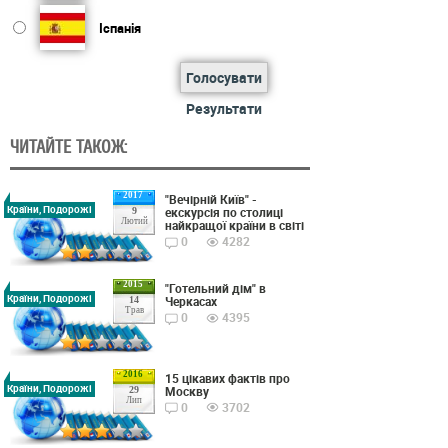
Іспанія
Голосувати
Результати
ЧИТАЙТЕ ТАКОЖ:
2017
"Вечірній Київ" -
Країни, Подорожі
екскурсія по столиці
9
Лютий
найкращої країни в світі
0
4282
2015
"Готельний дім" в
Країни, Подорожі
Черкасах
14
Трав
0
4395
2016
15 цікавих фактів про
Країни, Подорожі
Москву
29
Лип
0
3702