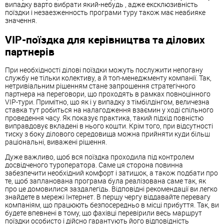
випадку варто вибрати який-небудь , адже ексклюзивність
поїздки і незаезженность програми туру також має неабияке
значення.
VIP-поїздка для керівництва та ділових
партнерів
При необхідності ділові поїздки можуть послужити непогану
службу не тільки колективу, а й топ-менеджменту компанії. Так,
нетривіальним рішенням стане запрошення стратегічного
партнера на переговори, що проходять в рамках повноцінного
VIP-тури. Примітно, що як і у випадку з тімбілдінгом, величезна
ставка тут робиться на налагодження взаємин у ході спільного
проведення часу. Як показує практика, такий підхід повністю
виправдовує вкладені в нього кошти. Крім того, при відсутності
тиску з боку ділового середовища можна прийняти куди більш
раціональні, виважені рішення.
Дуже важливо, щоб вся поїздка проходила під контролем
досвідченого туроператора. Саме ця сторона повинна
забезпечити необхідний комфорт і затишок, а також подбати про
те, щоб запланована програма була реалізована саме так, як
про це домовилися заздалегідь. Відповідні рекомендації ви легко
знайдете в мережі Інтернет. В першу чергу віддавайте перевагу
компаніям, що працюють безпосередньо в місці прибуття. Так, ви
будете впевнені в тому, що фахівці перевірили весь маршрут
поїздки особисто і дійсно гарантують його відповідність