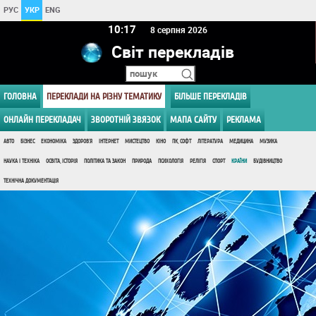
РУС
УКР
ENG
10:17
8 серпня 2026
Світ перекладів
ГОЛОВНА
ПЕРЕКЛАДИ НА РІЗНУ ТЕМАТИКУ
БІЛЬШЕ ПЕРЕКЛАДІВ
ОНЛАЙН ПЕРЕКЛАДАЧ
ЗВОРОТНІЙ ЗВЯЗОК
МАПА САЙТУ
РЕКЛАМА
АВТО
БІЗНЕС
ЕКОНОМІКА
ЗДОРОВ'Я
ІНТЕРНЕТ
МИСТЕЦТВО
КІНО
ПК, СОФТ
ЛІТЕРАТУРА
МЕДИЦИНА
МУЗИКА
НАУКА І ТЕХНІКА
ОСВІТА, ІСТОРІЯ
ПОЛІТИКА ТА ЗАКОН
ПРИРОДА
ПСИХОЛОГІЯ
РЕЛІГІЯ
СПОРТ
КРАЇНИ
БУДІВНИЦТВО
ТЕХНІЧНА ДОКУМЕНТАЦІЯ