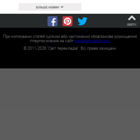
БІЛЬШЕ НОВИН
ВВЕРХ
При копіюванні статей (цілком або частинами) обов'язкове розміщення
гіперпосилання на сайт
worldtranslation.org
.
©
2011-2026
"Світ перекладів". Всі права захищені.