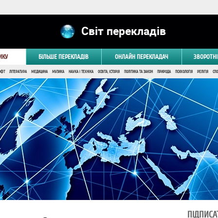
Світ перекладів
ИКУ
БІЛЬШЕ ПЕРЕКЛАДІВ
ОНЛАЙН ПЕРЕКЛАДАЧ
ЗВОРОТНІ
ОФТ
ЛІТЕРАТУРА
МЕДИЦИНА
МУЗИКА
НАУКА І ТЕХНІКА
ОСВІТА, ІСТОРІЯ
ПОЛІТИКА ТА ЗАКОН
ПРИРОДА
ПСИХОЛОГІЯ
РЕЛІГІЯ
СПО
ПІДПИСА