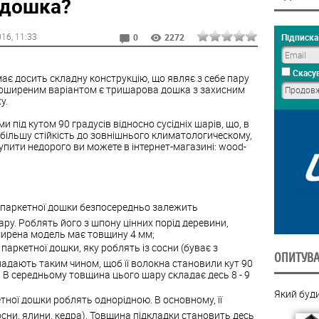
 дошка?
016
, 11:33
Підписка 
0
2272
Скасув
ає досить складну конструкцію, що являє з себе пару
поширеним варіантом є тришарова дошка з захисним
у.
 під кутом 90 градусів відносно сусідніх шарів, що, в
йбільшу стійкість до зовнішнього климатологическому,
купити недорого ви можете в інтернет-магазині: wood-
 паркетної дошки безпосередньо залежить
ру. Роблять його з шпону цінних порід деревини,
ширена модель має товщину 4 мм;
 паркетної дошки, яку роблять із сосни (буває з
ОПИТУВ
кладають таким чином, щоб її волокна становили кут 90
. В середньому товщина цього шару складає десь 8 - 9
Який буд
етної дошки роблять однорідною. В основному, її
осни, ялини, кедра). Товщина підкладки становить десь