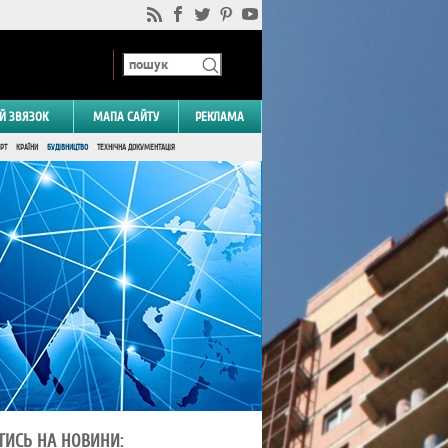
Й ЗВЯЗОК
МАПА САЙТУ
РЕКЛАМА
РТ
КРАЇНИ
БУДІВНИЦТВО
ТЕХНІЧНА ДОКУМЕНТАЦІЯ
ТИСЬ НА НОВИНИ: