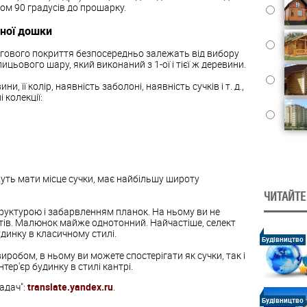
том 90 градусів до прошарку.
тної дошки
огового покриття безпосередньо залежать від вибору
ицьового шару, який виконаний з 1-ої і тієї ж деревини.
 її колір, наявність заболоні, наявність сучків і т. д.,
 колекції:
ожуть мати місце сучки, має найбільшу широту
ЧИТАЙТЕ
руктурою і забарвленням планок. На ньому ви не
ектів. Малюнок майже однотонний. Найчастіше, селект
динку в класичному стилі.
Будівництво
иробом, в ньому ви можете спостерігати як сучки, так і
тер'єр будинку в стилі кантрі.
адач":
translate.yandex.ru
.
Будівництво