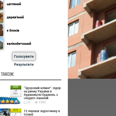
цегляний
дерев'яний
з блоків
залізобетонний
Голосувати
Результати
 ТАКОЖ:
2020
"Здоровий клімат": лідер
на ринку України в
13
Квіт
будівництві будівель з
сендвіч-панелей
0
7202
2018
12 переваг відпочинку в
Іспанії
1