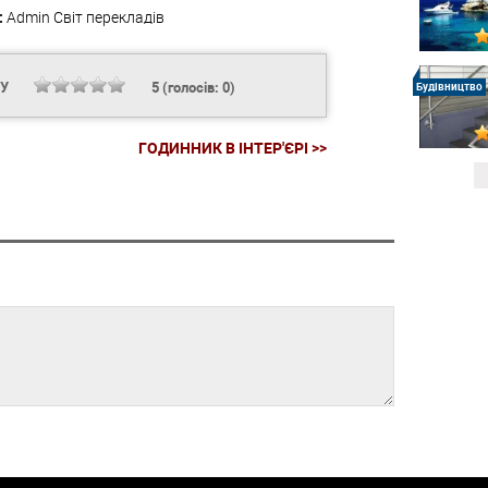
:
Admin
Світ перекладів
НУ
5
(голосів:
0
)
Будівництво
ГОДИННИК В ІНТЕР'ЄРІ >>