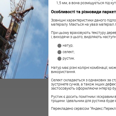
1,5 мм, а вона розміщується під ку
Особливості та різновиди парке
Зовнішні характеристики даного підл
матеріалу. Мається на увазі матеріал л
При цьому враховують текстуру деревини,
і, виходячи з цього, виділяють наступні
натур;
селект;
рустик.
Натур має різні колірні комбінації, м
використання.
Селект складається з однакових за ст
зустрінете сучків, а також інших деф
застосовують оформляючи інтер'єр бу
Рустик є досить помітним і яскравим в
тріщини. Ідеальним для рустика буде ін
Перекладено сервісом "Яндекс.Перекл