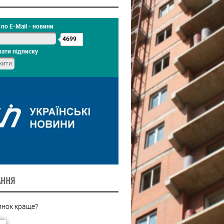
по E-Mail - новини
4699
ати підписку
АННЯ
инок краще?