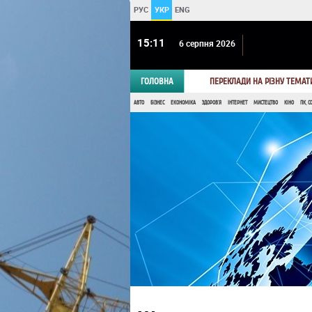
РУС
УКР
ENG
15 11
6 серпня 2026
ГОЛОВНА
ПЕРЕКЛАДИ НА РІЗНУ ТЕМАТ
АВТО
БІЗНЕС
ЕКОНОМІКА
ЗДОРОВ'Я
ІНТЕРНЕТ
МИСТЕЦТВО
КІНО
ПК, С