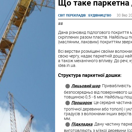
Що таке паркетна
:
30 Вер 2
СВІТ ПЕРЕКЛАДІВ
БУДІВНИЦТВО
##
Дана різновид підлогового покриття м
скріплених разом пластів. Найбільш 
(масляним, лаковим) покриттям зверх
Всі верстви розміщені своїми волокнами
свою чергу, надає паркетній дошці на
а також механічного впливу. До речі, 
idea.in.ua.
Структура паркетної дошки:
Лицьовий шар
. Привабливість
безпосередньо від поверхневого ша
товщиною 0,5 - 6 мм. Найбільш по
Прошарок
. Це середня частина
тропічної деревини або тополі) і у
градусів з волокнами інших верств
мм;
Підкладка
. Дану частину парк
виготовляють з м'якої деревини (с