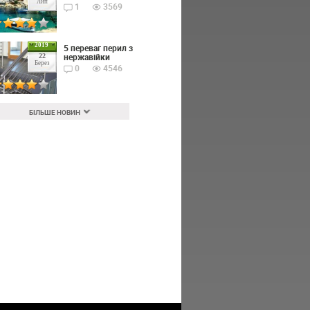
Лип
1
3569
2019
5 переваг перил з
нержавійки
22
Берез
0
4546
БІЛЬШЕ НОВИН