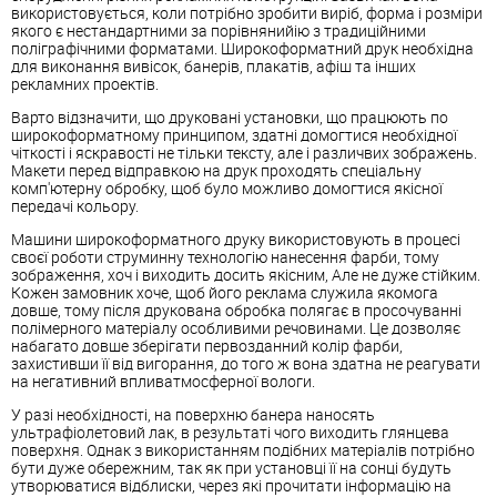
використовується, коли потрібно зробити виріб, форма і розміри
якого є нестандартними за порівнянийію з традиційними
поліграфічними форматами. Широкоформатний друк необхідна
для виконання вивісок, банерів, плакатів, афіш та інших
рекламних проектів.
Варто відзначити, що друковані установки, що працюють по
широкоформатному принципом, здатні домогтися необхідної
чіткості і яскравості не тільки тексту, але і различвих зображень.
Макети перед відправкою на друк проходять спеціальну
комп'ютерну обробку, щоб було можливо домогтися якісної
передачі кольору.
Машини широкоформатного друку використовують в процесі
своєї роботи струминну технологію нанесення фарби, тому
зображення, хоч і виходить досить якісним, Але не дуже стійким.
Кожен замовник хоче, щоб його реклама служила якомога
довше, тому після друкована обробка полягає в просочуванні
полімерного матеріалу особливими речовинами. Це дозволяє
набагато довше зберігати первозданний колір фарби,
захистивши її від вигорання, до того ж вона здатна не реагувати
на негативний впливатмосферної вологи.
У разі необхідності, на поверхню банера наносять
ультрафіолетовий лак, в результаті чого виходить глянцева
поверхня. Однак з використанням подібних матеріалів потрібно
бути дуже обережним, так як при установці її на сонці будуть
утворюватися відблиски, через які прочитати інформацію на