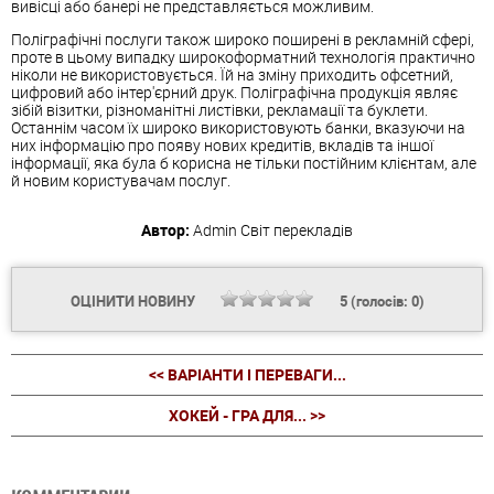
вивісці або банері не представляється можливим.
Поліграфічні послуги також широко поширені в рекламній сфері,
проте в цьому випадку широкоформатний технологія практично
ніколи не використовується. Їй на зміну приходить офсетний,
цифровий або інтер'єрний друк. Поліграфічна продукція являє
зібій візитки, різноманітні листівки, рекламації та буклети.
Останнім часом їх широко використовують банки, вказуючи на
них інформацію про появу нових кредитів, вкладів та іншої
інформації, яка була б корисна не тільки постійним клієнтам, але
й новим користувачам послуг.
Автор:
Admin
Світ перекладів
ОЦІНИТИ НОВИНУ
5
(голосів:
0
)
<< ВАРІАНТИ І ПЕРЕВАГИ...
ХОКЕЙ - ГРА ДЛЯ... >>