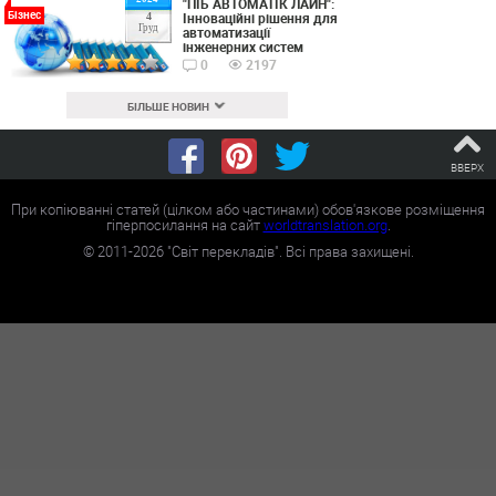
"ПІБ АВТОМАТІК ЛАЙН":
Бізнес
Інноваційні рішення для
4
Груд
автоматизації
інженерних систем
0
2197
БІЛЬШЕ НОВИН
ВВЕРХ
При копіюванні статей (цілком або частинами) обов'язкове розміщення
гіперпосилання на сайт
worldtranslation.org
.
©
2011-2026
"Світ перекладів". Всі права захищені.