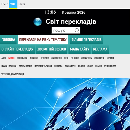
РУС
УКР
ENG
13:06
8 серпня 2026
Світ перекладів
ГОЛОВНА
ПЕРЕКЛАДИ НА РІЗНУ ТЕМАТИКУ
БІЛЬШЕ ПЕРЕКЛАДІВ
ОНЛАЙН ПЕРЕКЛАДАЧ
ЗВОРОТНІЙ ЗВЯЗОК
МАПА САЙТУ
РЕКЛАМА
АВТО
БІЗНЕС
ЕКОНОМІКА
ЗДОРОВ'Я
ІНТЕРНЕТ
МИСТЕЦТВО
КІНО
ПК, СОФТ
ЛІТЕРАТУРА
МЕДИЦИНА
МУЗИКА
НАУКА І ТЕХНІКА
ОСВІТА, ІСТОРІЯ
ПОЛІТИКА ТА ЗАКОН
ПРИРОДА
ПСИХОЛОГІЯ
РЕЛІГІЯ
СПОРТ
КРАЇНИ
БУДІВНИЦТВО
ТЕХНІЧНА ДОКУМЕНТАЦІЯ