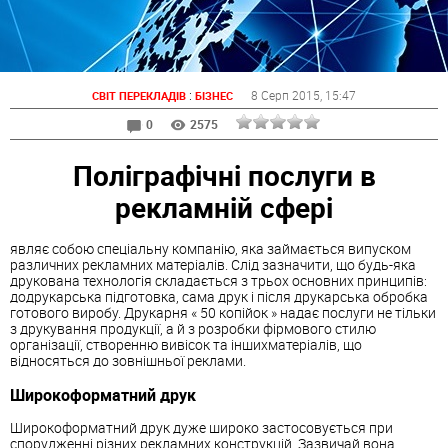
:
8 Серп 2015
, 15:47
СВІТ ПЕРЕКЛАДІВ
БІЗНЕС
0
2575
Поліграфічні послуги в
рекламній сфері
являє собою спеціальну компанію, яка займається випуском
различних рекламних матеріалів. Слід зазначити, що будь-яка
друкована технологія складається з трьох основних принципів:
додрукарська підготовка, сама друк і після друкарська обробка
готового виробу. Друкарня « 50 копійок » надає послуги не тільки
з друкування продукції, а й з розробки фірмового стилю
організації, створенню вивісок та іншихматеріалів, що
відносяться до зовнішньої реклами.
Широкоформатний друк
Широкоформатний друк дуже широко застосовується при
спорудженні різних рекламних конструкцій. Зазвичай вона