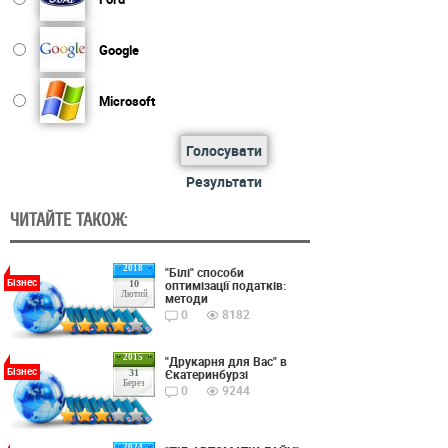
Google
Microsoft
Голосувати
Результати
ЧИТАЙТЕ ТАКОЖ:
2018
"Білі" способи
Бізнес
оптимізації податків:
10
Лютий
методи
0
8182
2015
"Друкарня для Вас" в
Бізнес
Єкатеринбурзі
31
Берез
0
9244
2024