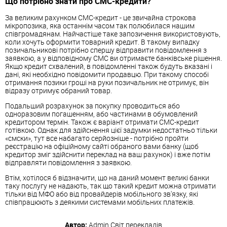
Що потрібно знати про СМС-кредити?
За великим рахунком СМС-кредит - це звичайна строкова
мікропозика, яка останнім часом так полюбилася нашим
співгромадянам. Найчастіше таке запозичення використовують,
коли хочуть оформити товарний кредит. В такому випадку
позичальникові потрібно спершу відправити повідомлення з
заявкою, а у відповідному СМС ви отримаєте банківське рішення.
Якщо кредит схвалений, в повідомленні також будуть вказані і
дані, які необхідно повідомити продавцю. При такому способі
отримання позики гроші на руки позичальник не отримує, він
відразу отримує обраний товар.
Подальший розрахунок за покупку проводиться або
одноразовим погашенням, або частинами в обумовлений
кредитором термін. Також є варіант отримати СМС-кредит
готівкою. Однак для здійснення цієї задумки недостатньо тільки
«смски», тут все набагато серйозніше - потрібно пройти
реєстрацію на офіційному сайті обраного вами банку (щоб
кредитор зміг здійснити переклад на ваш рахунок) і вже потім
відправляти повідомлення з заявкою.
Втім, хотілося б відзначити, що на даний момент великі банки
таку послугу не надають, так що такий кредит можна отримати
тільки від МФО або від провайдерів мобільного зв'язку, які
співпрацюють з деякими системами мобільних платежів.
Автор:
Admin
Світ перекладів