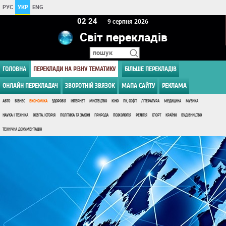
РУС
УКР
ENG
02 24
9 серпня 2026
Світ перекладів
ГОЛОВНА
ПЕРЕКЛАДИ НА РІЗНУ ТЕМАТИКУ
БІЛЬШЕ ПЕРЕКЛАДІВ
ОНЛАЙН ПЕРЕКЛАДАЧ
ЗВОРОТНІЙ ЗВЯЗОК
МАПА САЙТУ
РЕКЛАМА
АВТО
БІЗНЕС
ЕКОНОМІКА
ЗДОРОВ'Я
ІНТЕРНЕТ
МИСТЕЦТВО
КІНО
ПК, СОФТ
ЛІТЕРАТУРА
МЕДИЦИНА
МУЗИКА
НАУКА І ТЕХНІКА
ОСВІТА, ІСТОРІЯ
ПОЛІТИКА ТА ЗАКОН
ПРИРОДА
ПСИХОЛОГІЯ
РЕЛІГІЯ
СПОРТ
КРАЇНИ
БУДІВНИЦТВО
ТЕХНІЧНА ДОКУМЕНТАЦІЯ