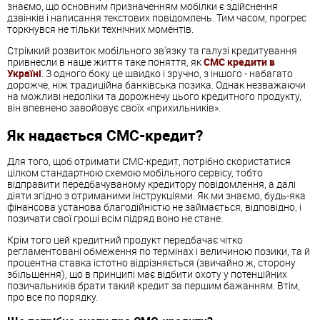
знаємо, що основним призначенням мобілки є здійснення
дзвінків і написання текстових повідомлень. Тим часом, прогрес
торкнувся не тільки технічних моментів.
Стрімкий розвиток мобільного зв'язку та галузі кредитування
привнесли в наше життя таке поняття, як
СМС кредити в
Україні
. З одного боку це швидко і зручно, з іншого - набагато
дорожче, ніж традиційна банківська позика. Однак незважаючи
на можливі недоліки та дорожнечу цього кредитного продукту,
він впевнено завойовує своїх «прихильників».
Як надається СМС-кредит?
Для того, щоб отримати СМС-кредит, потрібно скористатися
цілком стандартною схемою мобільного сервісу, тобто
відправити передбачуваному кредитору повідомлення, а далі
діяти згідно з отриманими інструкціями. Як ми знаємо, будь-яка
фінансова установа благодійністю не займається, відповідно, і
позичати свої гроші всім підряд воно не стане.
Крім того цей кредитний продукт передбачає чітко
регламентовані обмеження по термінах і величиною позики, та й
процентна ставка істотно відрізняється (звичайно ж, сторону
збільшення), що в принципі має відбити охоту у потенційних
позичальників брати такий кредит за першим бажанням. Втім,
про все по порядку.