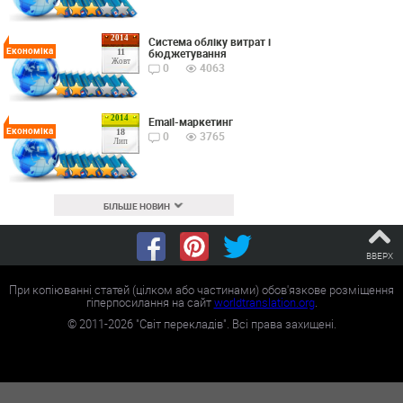
2014
Cистема обліку витрат і
Економіка
бюджетування
11
Жовт
0
4063
2014
Email-маркетинг
Економіка
18
0
3765
Лип
БІЛЬШЕ НОВИН
ВВЕРХ
При копіюванні статей (цілком або частинами) обов'язкове розміщення
гіперпосилання на сайт
worldtranslation.org
.
©
2011-2026
"Світ перекладів". Всі права захищені.