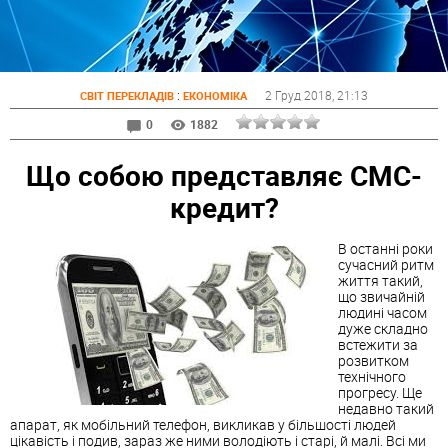
:
2 Груд 2018
, 21:13
СВІТ ПЕРЕКЛАДІВ
ЕКОНОМІКА
0
1882
Що собою представляє СМС-
кредит?
В останні роки
сучасний ритм
життя такий,
що звичайній
людині часом
дуже складно
встежити за
розвитком
технічного
прогресу. Ще
недавно такий
апарат, як мобільний телефон, викликав у більшості людей
цікавість і подив, зараз же ними володіють і старі, й малі. Всі ми