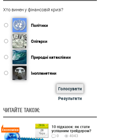
Хто винен у фінансовій кризі?
Політики
Олігархи
Природні катаклізми
Інопланетяни
Голосувати
Результати
ЧИТАЙТЕ ТАКОЖ:
2016
10 підказок: як стати
Економіка
успішним трейдером?
28
Черв
0
4043