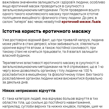
важливим значенням залишається і здоров'я людини, особливо
якщо еротичний масаж проводиться в сукупності з
загальнозміцнюючим методиками. Після проведення всього
одного такого комплексного масажу проглядається істотне
поліпшення емоційного і фізичного стану людини. До речі, в
салоні "Імперія" вас чекає незабутній
еротичний масаж Львів
.
Істотна користь еротичного масажу
Уже достовірно відомий факт, що при тривалій напрузі, людина
може увійти в стані депресії, м'язи забиваються, з'являється
хронічне відчуття втоми, а також постійної сонливості, при
такому стані не хочеться працювати, та й взагалі залишати
власний будинок.
Терапевтичні властивості еротичного масажу в сукупності зі
загальнозміцнюючим методиками на те й спрямовані, що в 1-ю
чергу вони дозволяють організму і тілу людини на 100 %
розслабитися в емоційному та фізіологічному плані. Без такого
розслаблення організм людини може виснажитися буквально
за декілька днів.
Ніяких неприємних відчуттів
Є і така категорія людей, яка відчуває больові відчуття в тих
областях тіла, що схильні до постійного навантаження,
наприклад, суглоби верхніх та нижніх кінцівок, поперек, шия чи