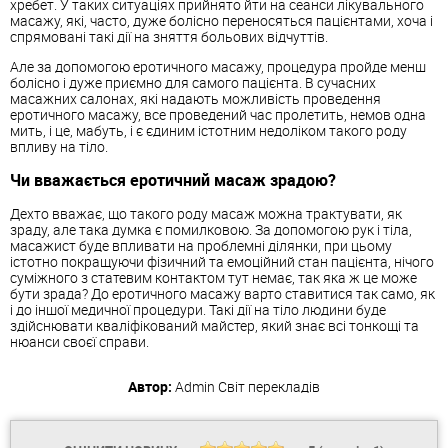
хребет. У таких ситуаціях прийнято йти на сеанси лікувального
масажу, які, часто, дуже болісно переносяться пацієнтами, хоча і
спрямовані такі дії на зняття больових відчуттів.
Але за допомогою еротичного масажу, процедура пройде менш
болісно і дуже приємно для самого пацієнта. В сучасних
масажних салонах, які надають можливість проведення
еротичного масажу, все проведений час пролетить, немов одна
мить, і це, мабуть, і є єдиним істотним недоліком такого роду
впливу на тіло.
Чи вважається еротичний масаж зрадою?
Дехто вважає, що такого роду масаж можна трактувати, як
зраду, але така думка є помилковою. За допомогою рук і тіла,
масажист буде впливати на проблемні ділянки, при цьому
істотно покращуючи фізичний та емоційний стан пацієнта, нічого
суміжного з статевим контактом тут немає, так яка ж це може
бути зрада? До еротичного масажу варто ставитися так само, як
і до іншої медичної процедури. Такі дії на тіло людини буде
здійснювати кваліфікований майстер, який знає всі тонкощі та
нюанси своєї справи.
Автор:
Admin
Світ перекладів