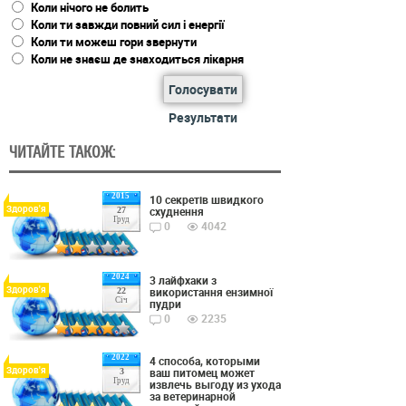
Коли нічого не болить
Коли ти завжди повний сил і енергії
Коли ти можеш гори звернути
Коли не знаєш де знаходиться лікарня
Голосувати
Результати
ЧИТАЙТЕ ТАКОЖ:
2015
10 секретів швидкого
Здоров'я
схуднення
27
Груд
0
4042
2024
3 лайфхаки з
Здоров'я
використання ензимної
22
Січ
пудри
0
2235
2022
4 способа, которыми
Здоров'я
ваш питомец может
3
Груд
извлечь выгоду из ухода
за ветеринарной