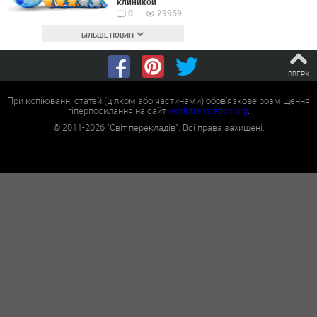
клиникой
0
29959
БІЛЬШЕ НОВИН
ВВЕРХ
При копіюванні статей (цілком або частинами) обов'язкове розміщення
гіперпосилання на сайт
worldtranslation.org
.
©
2011-2026
"Світ перекладів". Всі права захищені.