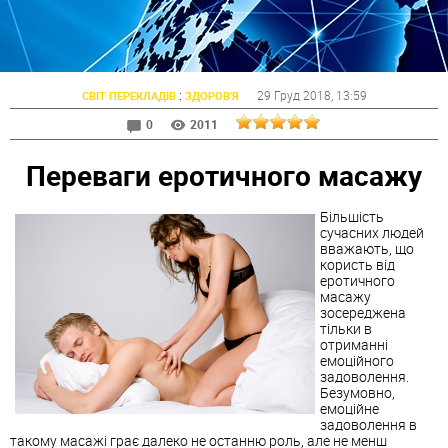
:
29 Груд 2018
, 13:59
СВІТ ПЕРЕКЛАДІВ
ЗДОРОВ'Я
0
2011
Переваги еротичного масажу
Більшість
сучасних людей
вважають, що
користь від
еротичного
масажу
зосереджена
тільки в
отриманні
емоційного
задоволення.
Безумовно,
емоційне
задоволення в
такому масажі грає далеко не останню роль, але не менш