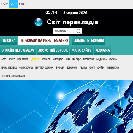
РУС
УКР
ENG
03 14
8 серпня 2026
Світ перекладів
ГОЛОВНА
ПЕРЕКЛАДИ НА РІЗНУ ТЕМАТИКУ
БІЛЬШЕ ПЕРЕКЛАДІВ
ОНЛАЙН ПЕРЕКЛАДАЧ
ЗВОРОТНІЙ ЗВЯЗОК
МАПА САЙТУ
РЕКЛАМА
АВТО
БІЗНЕС
ЕКОНОМІКА
ЗДОРОВ'Я
ІНТЕРНЕТ
МИСТЕЦТВО
КІНО
ПК, СОФТ
ЛІТЕРАТУРА
МЕДИЦИНА
МУЗИКА
НАУКА І ТЕХНІКА
ОСВІТА, ІСТОРІЯ
ПОЛІТИКА ТА ЗАКОН
ПРИРОДА
ПСИХОЛОГІЯ
РЕЛІГІЯ
СПОРТ
КРАЇНИ
БУДІВНИЦТВО
ТЕХНІЧНА ДОКУМЕНТАЦІЯ