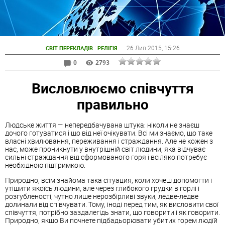
:
26 Лип 2015
, 15:26
СВІТ ПЕРЕКЛАДІВ
РЕЛІГІЯ
0
2793
Висловлюємо співчуття
правильно
Людське життя — непередбачувана штука: ніколи не знаєш
дочого готуватися і що від неї очікувати. Всі ми знаємо, що таке
власні хвилювання, переживання і страждання. Але не кожен з
нас, може проникнути у внутрішній світ людини, яка відчуває
сильні страждання від сформованого горя і всіляко потребує
необхідною підтримкою.
Природно, всім знайома така сітуация, коли хочеш допомогти і
утішити якоїсь людини, але через глибокого грудки в горлі і
розгубленості, чутно лише нерозбірливі звуки, ледве-ледве
долинали від співчувати. Тому, іноді перед тим, як висловити свої
співчуття, потрібно заздалегідь знати, що говорити і як говорити.
Природно, якщо Ви почнете підбадьорювати убитих горем людїй