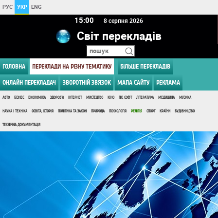
РУС
УКР
ENG
15 00
8 серпня 2026
Світ перекладів
ГОЛОВНА
ПЕРЕКЛАДИ НА РІЗНУ ТЕМАТИКУ
БІЛЬШЕ ПЕРЕКЛАДІВ
ОНЛАЙН ПЕРЕКЛАДАЧ
ЗВОРОТНІЙ ЗВЯЗОК
МАПА САЙТУ
РЕКЛАМА
АВТО
БІЗНЕС
ЕКОНОМІКА
ЗДОРОВ'Я
ІНТЕРНЕТ
МИСТЕЦТВО
КІНО
ПК, СОФТ
ЛІТЕРАТУРА
МЕДИЦИНА
МУЗИКА
НАУКА І ТЕХНІКА
ОСВІТА, ІСТОРІЯ
ПОЛІТИКА ТА ЗАКОН
ПРИРОДА
ПСИХОЛОГІЯ
РЕЛІГІЯ
СПОРТ
КРАЇНИ
БУДІВНИЦТВО
ТЕХНІЧНА ДОКУМЕНТАЦІЯ