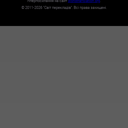
гіперпосилання на сайт
worldtranslation.org
.
©
2011-2026
"Світ перекладів". Всі права захищені.