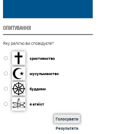
ОПИТУВАННЯ
Яку релігію ви сповідуєте?
християнство
мусульманство
буддизм
я атеїст
Голосувати
Результати