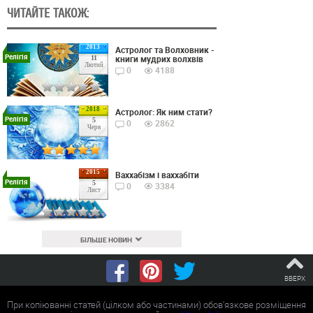
ЧИТАЙТЕ ТАКОЖ:
2013
Астролог та Волховник -
Релігія
книги мудрих волхвів
11
Лютий
0
4188
2018
Астролог: Як ним стати?
Релігія
5
0
2862
Черв
2015
Ваххабізм і ваххабіти
Релігія
5
0
3384
Лист
БІЛЬШЕ НОВИН
ВВЕРХ
При копіюванні статей (цілком або частинами) обов'язкове розміщення