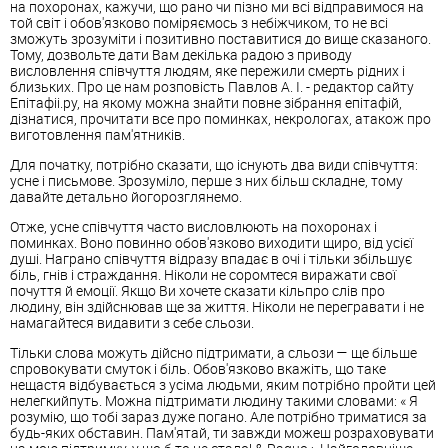
на похоронах, кажучи, що рано чи пізно ми всі відправимося на
той світ і обов'язково поміряємось з небіжчиком, то не всі
зможуть зрозуміти і позитивно поставитися до вище сказаного.
Тому, дозвольте дати Вам декілька радою з приводу
висловлення співчуття людям, яке пережили смерть рідних і
близьких. Про це нам розповість Павлов А. І. - редактор сайту
Епітафіі.ру, на якому можна знайти повне зібрання епітафій,
дізнатися, прочитати все про поминках, некрологах, атакож про
виготовлення пам'ятників.
Для початку, потрібно сказати, що існують два види співчуття:
усне і письмове. Зрозуміло, перше з них більш складне, тому
давайте детально йогорозглянемо.
Отже, усне співчуття часто висловлюють на похоронах і
поминках. Воно повинно обов'язково виходити щиро, від усієї
душі. Награно співчуття відразу впадає в очі і тільки збільшує
біль, гнів і страждання. Ніколи не соромтеся виражати свої
почуття й емоції. Якщо Ви хочете сказати кільпро слів про
людину, він здійснював ще за життя. Ніколи не перегравати і не
намагайтеся видавити з себе сльози.
Тільки слова можуть дійсно підтримати, а сльози — ще більше
спровокувати смуток і біль. Обов'язково вкажіть, що таке
нещастя відбувається з усіма людьми, яким потрібно пройти цей
нелегкийпуть. Можна підтримати людину такими словами: « Я
розумію, що тобі зараз дуже погано. Але потрібно триматися за
будь-яких обставин. Пам'ятай, ти завжди можеш розраховувати