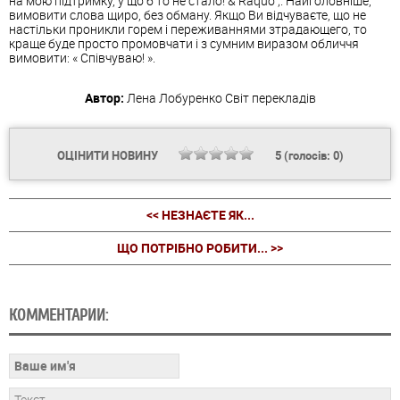
на мою підтримку, у що б то не стало! & Raquo ;. Найголовніше,
вимовити слова щиро, без обману. Якщо Ви відчуваєте, що не
настільки проникли горем і переживаннями зтрадающего, то
краще буде просто промовчати і з сумним виразом обличчя
вимовити: « Співчуваю! ».
Автор:
Лена Лобуренко
Світ перекладів
ОЦІНИТИ НОВИНУ
5
(голосів:
0
)
<< НЕЗНАЄТЕ ЯК...
ЩО ПОТРІБНО РОБИТИ... >>
КОММЕНТАРИИ: