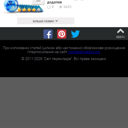
Лип
додатків
0
5623
БІЛЬШЕ НОВИН
ВВЕРХ
При копіюванні статей (цілком або частинами) обов'язкове розміщення
гіперпосилання на сайт
worldtranslation.org
.
©
2011-2026
"Світ перекладів". Всі права захищені.