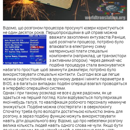
Відомо, що розгоном процесора просунуті юзери користуються
не один десяток років. Першопрохідцями в цій справі можна
вважати захоплених ентузіастів.
Раніше,
щоб розігнати процесор, потрібно було
впаювати в електричну схему
материнської плати спеціальні
компоненти (наприклад, це транзистори
з активним опором). Через деякий час
подібна процедура стала виконуватися
набагато простіше: щоб замкнути джампери, потрібно було
використовувати спеціальні контакти. Сьогодні все ще легше:
можна сидіти спокійно на зручному дивані і міняти параметри в
BIOS, а в багатьох випадках подібні операції взагалі проводяться
в інтерфейсі операційної системи.
Однак і при такому розкладі не все є дуже радісним, як це
здається на перший погляд. Коли відбувається популяризація
якої-небудь галузі, то кваліфікація робочого персоналу неминуче
знижується. Подібне можна спостерігати і в оверклокінгу.
Спочатку треба було володіти достатньою кількістю знань для
розгону, а зараз подібну функцію можуть використовувати
навіть діти дошкільного віку. Відомо, що про небезпеки розгону
велика кількість людей навіть одного слова не чули. Якщо бути
до кінця чесним, то це ніякий не міф, а справжня реальність.