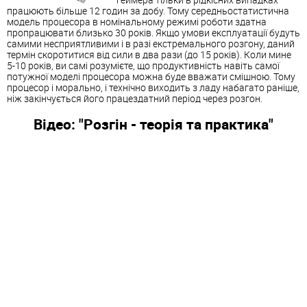
працюють більше 12 годин за добу. Тому середньостатистична
модель процесора в номінальному режимі роботи здатна
пропрацювати близько 30 років. Якщо умови експлуатації будуть
самими несприятливими і в разі екстремального розгону, даний
термін скоротитися від сили в два рази (до 15 років). Коли мине
5-10 років, ви самі розумієте, що продуктивність навіть самої
потужної моделі процесора можна буде вважати смішною. Тому
процесор і морально, і технічно виходить з ладу набагато раніше,
ніж закінчується його працездатний період через розгон.
Відео: "Розгін - теорія та практика"