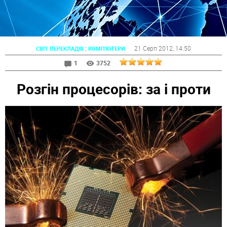
:
21 Серп 2012
, 14:50
СВІТ ПЕРЕКЛАДІВ
КОМП'ЮТЕРИ
1
3752
Розгін процесорів: за і проти