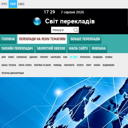
РУС
УКР
ENG
17:29
7 серпня 2026
Світ перекладів
ГОЛОВНА
ПЕРЕКЛАДИ НА РІЗНУ ТЕМАТИКУ
БІЛЬШЕ ПЕРЕКЛАДІВ
ОНЛАЙН ПЕРЕКЛАДАЧ
ЗВОРОТНІЙ ЗВЯЗОК
МАПА САЙТУ
РЕКЛАМА
АВТО
БІЗНЕС
ЕКОНОМІКА
ЗДОРОВ'Я
ІНТЕРНЕТ
МИСТЕЦТВО
КІНО
ПК, СОФТ
ЛІТЕРАТУРА
МЕДИЦИНА
МУЗИКА
НАУКА І ТЕХНІКА
ОСВІТА, ІСТОРІЯ
ПОЛІТИКА ТА ЗАКОН
ПРИРОДА
ПСИХОЛОГІЯ
РЕЛІГІЯ
СПОРТ
КРАЇНИ
БУДІВНИЦТВО
ТЕХНІЧНА ДОКУМЕНТАЦІЯ