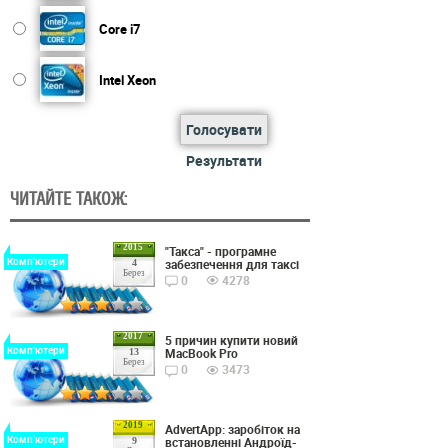
Core i7
Intel Xeon
Голосувати
Результати
ЧИТАЙТЕ ТАКОЖ:
2015
"Такса" - програмне
Комп'ютери
забезпечення для таксі
4
Берез
0
4278
2017
5 причин купити новий
Комп'ютери
MacBook Pro
13
Берез
0
3473
2019
AdvertApp: заробіток на
Комп'ютери
встановленні Андроїд-
9