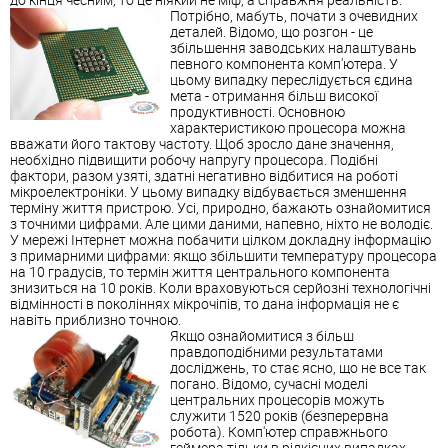
Потрібно, мабуть, почати з очевидних
деталей. Відомо, що розгон - це
збільшення заводських налаштувань
певного компонента комп'ютера. У
цьому випадку переслідується єдина
мета - отримання більш високої
продуктивності. Основною
характеристикою процесора можна
вважати його тактову частоту. Щоб зросло дане значення,
необхідно підвищити робочу напругу процесора. Подібні
фактори, разом узяті, здатні негативно відбитися на роботі
мікроелектроніки. У цьому випадку відбувається зменшення
терміну життя пристрою. Усі, природно, бажають ознайомитися
з точними цифрами. Але цими даними, напевно, ніхто не володіє.
У мережі Інтернет можна побачити цілком докладну інформацію
з примарними цифрами: якщо збільшити температуру процесора
на 10 градусів, то термін життя центрального компонента
знизиться на 10 років. Коли враховуються серйозні технологічні
відмінності в поколіннях мікрочіпів, то дана інформація не є
навіть приблизно точною.
Якщо ознайомитися з більш
правдоподібними результатами
досліджень, то стає ясно, що не все так
погано. Відомо, сучасні моделі
центральних процесорів можуть
служити 1520 років (безперервна
робота). Комп'ютер справжнього
геймера тільки в рідкісних випадках