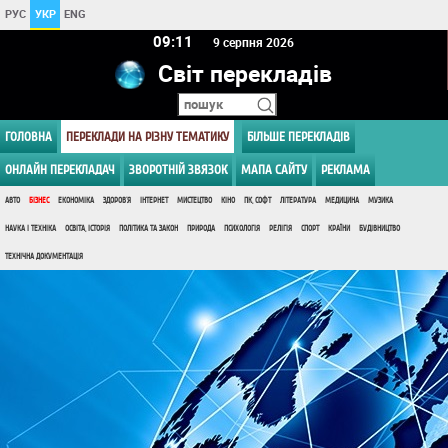
РУС
УКР
ENG
09 11
9 серпня 2026
Світ перекладів
ГОЛОВНА
ПЕРЕКЛАДИ НА РІЗНУ ТЕМАТИКУ
БІЛЬШЕ ПЕРЕКЛАДІВ
ОНЛАЙН ПЕРЕКЛАДАЧ
ЗВОРОТНІЙ ЗВЯЗОК
МАПА САЙТУ
РЕКЛАМА
АВТО
БІЗНЕС
ЕКОНОМІКА
ЗДОРОВ'Я
ІНТЕРНЕТ
МИСТЕЦТВО
КІНО
ПК, СОФТ
ЛІТЕРАТУРА
МЕДИЦИНА
МУЗИКА
НАУКА І ТЕХНІКА
ОСВІТА, ІСТОРІЯ
ПОЛІТИКА ТА ЗАКОН
ПРИРОДА
ПСИХОЛОГІЯ
РЕЛІГІЯ
СПОРТ
КРАЇНИ
БУДІВНИЦТВО
ТЕХНІЧНА ДОКУМЕНТАЦІЯ