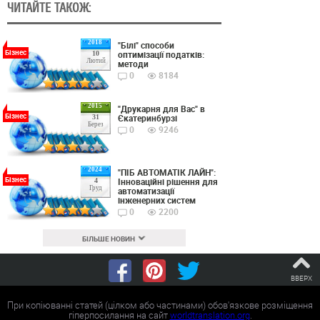
ЧИТАЙТЕ ТАКОЖ:
2018
"Білі" способи
Бізнес
оптимізації податків:
10
Лютий
методи
0
8184
2015
"Друкарня для Вас" в
Бізнес
Єкатеринбурзі
31
Берез
0
9246
2024
"ПІБ АВТОМАТІК ЛАЙН":
Бізнес
Інноваційні рішення для
4
Груд
автоматизації
інженерних систем
0
2200
БІЛЬШЕ НОВИН
ВВЕРХ
При копіюванні статей (цілком або частинами) обов'язкове розміщення
гіперпосилання на сайт
worldtranslation.org
.