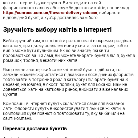
квіти
в
інтернеті
дуже
зручно
.
Ви
заходите
на
сайт
флористичного
салону
або служби доставки квітів, наприклад
https://sunrose.com.ua/flowers-delivery-odessa
,
вибираєте
відповідний
букет
,
а
кур'єр
доставляє
вам
його
.
Зручність
вибору
квітів
в
інтернеті
Вибір
зручний
тим
,
що
всі
квіти
розташовані
в
окремих
розділах
каталогу
,
при
цьому
розділені
вони
у
свята
,
за
складом
,
тобто
вибір
може
бути
будь
-
яким
.
Якщо
ви
знаєте
,
які
квіти
подобаються
вашій
дамі
,
ви
можете
вибрати
букет
з
лілій
,
букет
з
ромашок
,
троянд
,
з
екзотичних
квітів
.
Якщо
ви
не
знаєте
,
який
саме
квітковий
букет
підібрати
,
то
завжди
можете
скористатися
підказками
досвідчених
флористів
,
тобто
зайти
в
потрібний
розділ
каталогу
і
підібрати
букет
на
8
березня
,
на
ювілей
,
в
якості
подяки
,
букет
для
коханої
.
Вам
не
доведеться
їхати
на
квітковий
ринок
,
вибирати
з
вже
наявних
букетів
.
Композиції
в
інтернеті
будуть
складатися
саме
для
вказаної
дати
,
флористи
будуть
використовувати
тільки
свіжі
квіти
,
а
композиція
буде
повністю
повторювати
ту
,
яку
ви
бачили
на
сайті
компанії
.
Переваги
доставки
букетів