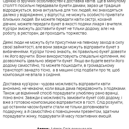
Однією
із
зручних
особливостей
є
доставка
квітів
.
Ще
в
минулому
столітті
посильні
передавали
букети
дамам
,
зараз
це
традиція
відроджується
,
вона
актуальна
для
тих
людей
,
які
знаходяться
далеко
у
відрядженні
,
у
відпустці
,
не
можуть
особисто
привітати
близьких
людей
.
Ви
можете
передати
квіти
сестрі
,
коханій
дівчині
,
можете
передати
букет
в
якості
подяки
лікаря
і
вчителя
.
Кур'єри
зможуть
доставити
букет
не
тільки
додому
,
але
і
на
роботу
,
в
ресторан
,
де
проходить
торжество
.
Деякі
люди
не
можуть
бути
присутніми
на
певному
заході
в
силу
своєї
зайнятості
,
але
вони
завжди
можуть
відправити
букет
з
вибаченнями
.
Кур'єри
точно
знають
,
як
правильно
букет
довезти
і
як
його
вручити
.
Вони
використовують
спеціальні
кріплення
,
які
дозволяють
ідеально
зберегти
букет
.
Якщо
ви
будете
везти
його
додому
самостійно
,
то
можете
пошкодити
,
в
громадському
транспорті
занадто
тісно
,
а
в
машині
слід
подбати
про
те
,
щоб
композиція
не
впала
з
сидіння
.
Доставка
кур'єром
-
чудова
можливість
відправити
квіти
анонімно
,
не
чекаючи
,
коли
ваша
дама
передзвонить
з
подяками
.
Також
це
відмінний
спосіб
порадувати
улюблену
рано
вранці
,
пізно
вночі
.
Завжди
є
можливість
замовити
букет
собі
додому
,
і
вже
з
готовою
композицією
відправитися
в
гості
.
Слід
розуміти
,
що
останнім
часом
букети
стали
не
тільки
доповнювати
подарунку
,
а
й
самостійно
є
повноцінним
презентом
,
здатним
порадувати
жінку
,
подарувати
їй
масу
позитивних
емоцій
.
Автор:
Admin
Світ перекладів