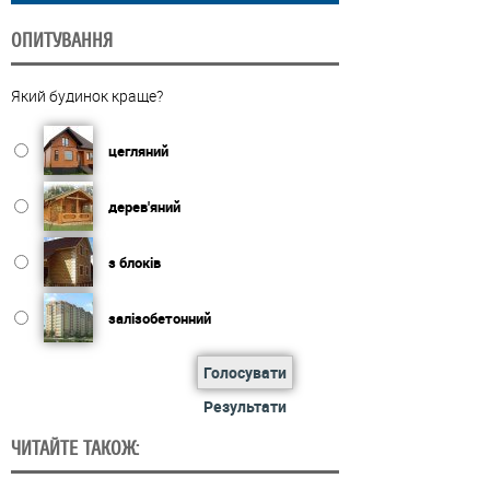
ОПИТУВАННЯ
Який будинок краще?
цегляний
дерев'яний
з блоків
залізобетонний
Голосувати
Результати
ЧИТАЙТЕ ТАКОЖ: