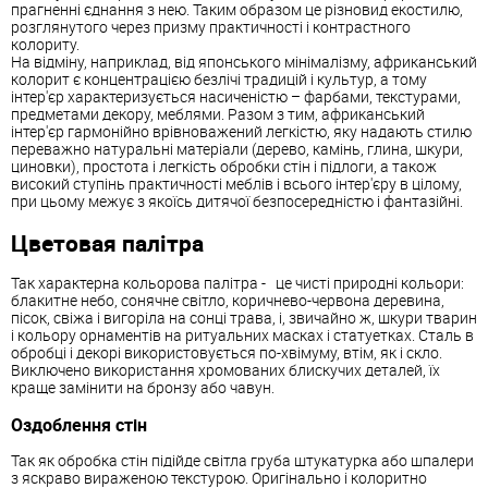
прагненні єднання з нею. Таким образом це різновид екостилю,
розглянутого через призму практичності і контрастного
колориту.
На відміну, наприклад, від японського мінімалізму, африканський
колорит є концентрацією безлічі традицій і культур, а тому
інтер'єр характеризується насиченістю – фарбами, текстурами,
предметами декору, меблями. Разом з тим, африканський
інтер'єр гармонійно врівноважений легкістю, яку надають стилю
переважно натуральні матеріали (дерево, камінь, глина, шкури,
циновки), простота і легкість обробки стін і підлоги, а також
високий ступінь практичності меблів і всього інтер'єру в цілому,
при цьому межує з якоїсь дитячої безпосередністю і фантазійні.
Цветовая палітра
Так характерна кольорова палітра - це чисті природні кольори:
блакитне небо, сонячне світло, коричнево-червона деревина,
пісок, свіжа і вигоріла на сонці трава, і, звичайно ж, шкури тварин
і кольору орнаментів на ритуальних масках і статуетках. Сталь в
обробці і декорі використовується по-хвімуму, втім, як і скло.
Виключено використання хромованих блискучих деталей, їх
краще замінити на бронзу або чавун.
Оздоблення стін
Так як обробка стін підійде світла груба штукатурка або шпалери
з яскраво вираженою текстурою. Оригінально і колоритно