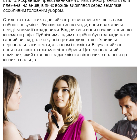
стилю. Яскравими представниками стилістичної різниці стали
племена індіанців, в яких вождь виділявся серед земляків
особливим головним убором.
Стиль та стилістика довгий час розвивалися як щось само
собою зрозуміле. І бувши частиною моди, вони вважалися
невід'ємними її складовими. Відділятися вони почали з появою
кінематографа. Публічним людям потрібно було завжди мати
гарний вигляд, але не у всіх це виходило, так і з'явилися
персональні асистенти, а згодом і стилісти. В сучасний час
поняття стиліста вже має чіткі обриси. Це персональний
помічник, який створює імідж клієнта від кінчиків волосся до
кінчиків пальців.