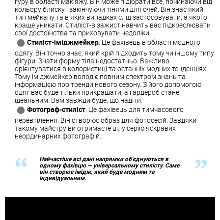
гуру в області макіяжу. Він може підібрати все, починаючи від
кольору блиску і закінчуючи тінями для очей. Він знає який
тип мейкапу та в яких випадках слід застосовувати, а якого
краще уникати. Стиліст-візажист навчить вас підкреслювати
свої достоїнства та приховувати недоліки.
Стиліст-іміджмейкер
. Це фахівець в області модного
одягу. Він точно знає, який крій підходить тому чи іншому типу
фігури. Знати форму тіла недостатньо. Важливо
орієнтуватися в колористиці та останніх модних тенденціях.
Тому іміджмейкер володіє повним спектром знань та
інформацією про тренди нового сезону. З його допомогою
одяг вас буде тільки прикрашати, а гардероб стане
ідеальним. Вам завжди буде, що надіти.
Фотограф-стиліст
. Це фахівець для тимчасового
перевтілення. Він створює образ для фотосесій. Завдяки
такому майстру ви отримаєте цілу серію яскравих і
неординарних фотографій.
Найчастіше всі дані напрямки об'єднуються в
одному фахівцю — універсальному стилісту. Саме
він створює імідж, який буде модним та
індивідуальним.