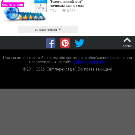
2017
"Навколишній світ"
Освіта, Історія
починається в класі
4
Лютий
0
5777
БІЛЬШЕ НОВИН
ВВЕРХ
При копіюванні статей (цілком або частинами) обов'язкове розміщення
гіперпосилання на сайт
worldtranslation.org
.
©
2011-2026
"Світ перекладів". Всі права захищені.