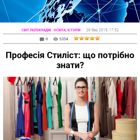
:
28 Вер 2019
, 17:52
СВІТ ПЕРЕКЛАДІВ
ОСВІТА, ІСТОРІЯ
0
5354
Професія Стиліст: що потрібно
знати?