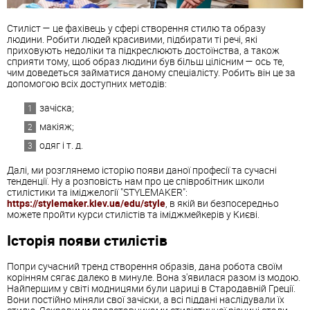
Стиліст — це фахівець у сфері створення стилю та образу
людини. Робити людей красивими, підбирати ті речі, які
приховують недоліки та підкреслюють достоїнства, а також
сприяти тому, щоб образ людини був більш цілісним — ось те,
чим доведеться займатися даному спеціалісту. Робить він це за
допомогою всіх доступних методів:
зачіска;
макіяж;
одяг і т. д.
Далі, ми розглянемо історію появи даної професії та сучасні
тенденції. Ну а розповість нам про це співробітник школи
стилістики та іміджелогії "STYLEMAKER":
https://stylemaker.kiev.ua/edu/style
, в якій ви безпосередньо
можете пройти курси стилістів та іміджмейкерів у Києві.
Історія появи стилістів
Попри сучасний тренд створення образів, дана робота своїм
корінням сягає далеко в минуле. Вона з'явилася разом із модою.
Найпершим у світі модницями були цариці в Стародавній Греції.
Вони постійно міняли свої зачіски, а всі піддані наслідували їх