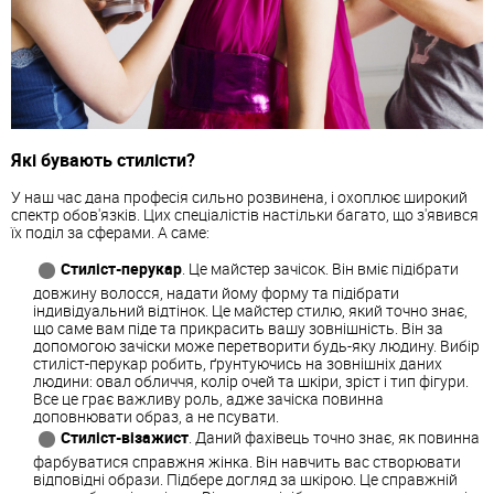
Які бувають стилісти?
У наш час дана професія сильно розвинена, і охоплює широкий
спектр обов'язків. Цих спеціалістів настільки багато, що з'явився
їх поділ за сферами. А саме:
Стиліст-перукар
. Це майстер зачісок. Він вміє підібрати
довжину волосся, надати йому форму та підібрати
індивідуальний відтінок. Це майстер стилю, який точно знає,
що саме вам піде та прикрасить вашу зовнішність. Він за
допомогою зачіски може перетворити будь-яку людину. Вибір
стиліст-перукар робить, ґрунтуючись на зовнішніх даних
людини: овал обличчя, колір очей та шкіри, зріст і тип фігури.
Все це грає важливу роль, адже зачіска повинна
доповнювати образ, а не псувати.
Стиліст-візажист
. Даний фахівець точно знає, як повинна
фарбуватися справжня жінка. Він навчить вас створювати
відповідні образи. Підбере догляд за шкірою. Це справжній