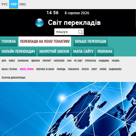
РУС
УКР
ENG
14:56
8 серпня 2026
Світ перекладів
ГОЛОВНА
ПЕРЕКЛАДИ НА РІЗНУ ТЕМАТИКУ
БІЛЬШЕ ПЕРЕКЛАДІВ
ОНЛАЙН ПЕРЕКЛАДАЧ
ЗВОРОТНІЙ ЗВЯЗОК
МАПА САЙТУ
РЕКЛАМА
АВТО
БІЗНЕС
ЕКОНОМІКА
ЗДОРОВ'Я
ІНТЕРНЕТ
МИСТЕЦТВО
КІНО
ПК, СОФТ
ЛІТЕРАТУРА
МЕДИЦИНА
МУЗИКА
НАУКА І ТЕХНІКА
ОСВІТА, ІСТОРІЯ
ПОЛІТИКА ТА ЗАКОН
ПРИРОДА
ПСИХОЛОГІЯ
РЕЛІГІЯ
СПОРТ
КРАЇНИ
БУДІВНИЦТВО
ТЕХНІЧНА ДОКУМЕНТАЦІЯ