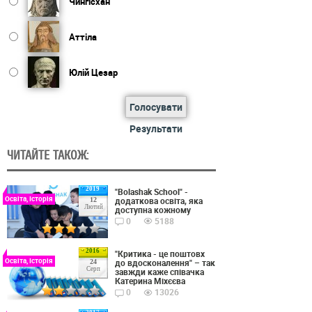
Чингісхан
Аттіла
Юлій Цезар
Голосувати
Результати
ЧИТАЙТЕ ТАКОЖ:
2019
"Bolashak School" -
Освіта, Історія
додаткова освіта, яка
12
Лютий
доступна кожному
0
5188
2016
"Критика - це поштовх
Освіта, Історія
до вдосконалення" – так
24
Серп
завжди каже співачка
Катерина Міхєєва
0
13026