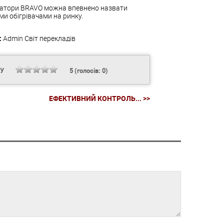
діатори BRAVO можна впевнено назвати
и обігрівачами на ринку.
:
Admin
Світ перекладів
НУ
5
(голосів:
0
)
ЕФЕКТИВНИЙ КОНТРОЛЬ... >>