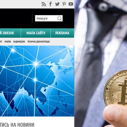
Й ЗВЯЗОК
МАПА САЙТУ
РЕКЛАМА
РТ
КРАЇНИ
БУДІВНИЦТВО
ТЕХНІЧНА ДОКУМЕНТАЦІЯ
ТИСЬ НА НОВИНИ: