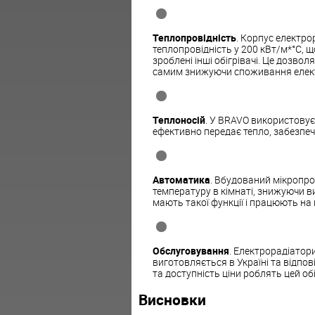
Теплопровідність
. Корпус електро
теплопровідність у 200 кВт/м*°С, що
зроблені інші обігрівачі. Це дозв
самим знижуючи споживання елект
Теплоносій
. У BRAVO використовує
ефективно передає тепло, забезпеч
Автоматика
. Вбудований мікропр
температуру в кімнаті, знижуючи ви
мають такої функції і працюють на 
Обслуговування
. Електрорадіато
виготовляється в Україні та відпо
та доступність ціни роблять цей о
Висновки