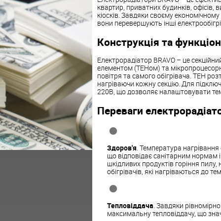
квартир, приватних будинків, офісів, 
кіосків. Завдяки своєму економічном
вони перевершують інші електрообігрів
Конструкція та функціо
Електрорадіатор BRAVO – це секційни
елементом (ТЕНом) та мікропроцесор
повітря та самого обігрівача. ТЕН ро
нагріваючи кожну секцію. Для підклю
220В, що дозволяє налаштовувати темп
Переваги електрорадіат
Здоров'я
. Температура нагрівання
що відповідає санітарним нормам і
шкідливих продуктів горіння пилу, 
обігрівачів, які нагріваються до те
Тепловіддача
. Завдяки рівномірно
максимальну тепловіддачу, що знач