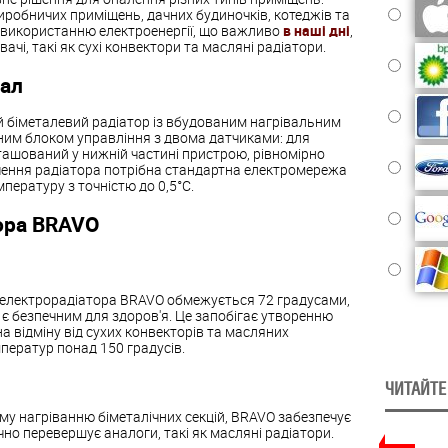
виробничих приміщень, дачних будиночків, котеджів та
у використанню електроенергії, що важливо
в наші дні
,
ачі, такі як сухі конвектори та масляні радіатори.
нал
й біметалевий радіатор із вбудованим нагрівальним
ним блоком управління з двома датчиками: для
зташований у нижній частині пристрою, рівномірно
чення радіатора потрібна стандартна електромережа
ературу з точністю до 0,5°С.
ора BRAVO
 електрорадіатора BRAVO обмежується 72 градусами,
 є безпечним для здоров'я. Це запобігає утворенню
на відміну від сухих конвекторів та масляних
мператур понад 150 градусів.
ЧИТАЙТЕ
му нагріванню біметалічних секцій, BRAVO забезпечує
но перевершує аналоги, такі як масляні радіатори.