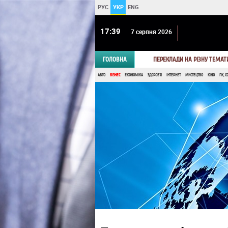
РУС
УКР
ENG
17 39
7 серпня 2026
ГОЛОВНА
ПЕРЕКЛАДИ НА РІЗНУ ТЕМАТ
АВТО
БІЗНЕС
ЕКОНОМІКА
ЗДОРОВ'Я
ІНТЕРНЕТ
МИСТЕЦТВО
КІНО
ПК, С