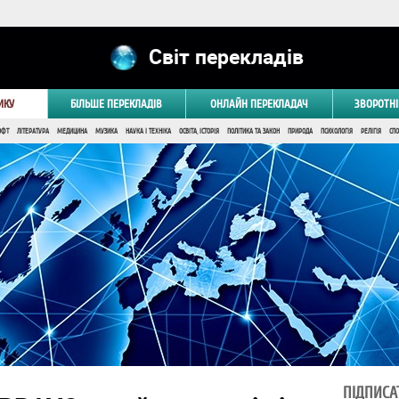
Світ перекладів
ИКУ
БІЛЬШЕ ПЕРЕКЛАДІВ
ОНЛАЙН ПЕРЕКЛАДАЧ
ЗВОРОТНІ
ОФТ
ЛІТЕРАТУРА
МЕДИЦИНА
МУЗИКА
НАУКА І ТЕХНІКА
ОСВІТА, ІСТОРІЯ
ПОЛІТИКА ТА ЗАКОН
ПРИРОДА
ПСИХОЛОГІЯ
РЕЛІГІЯ
СПО
ПІДПИСА