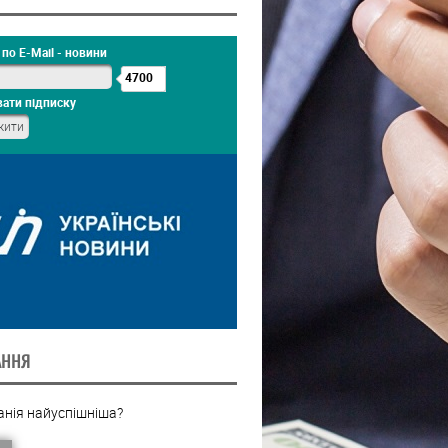
по E-Mail - новини
4700
ати підписку
АННЯ
анія найуспішніша?