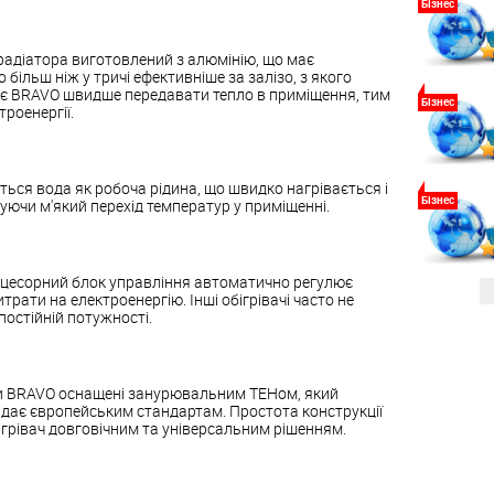
Бізнес
радіатора виготовлений з алюмінію, що має
 більш ніж у тричі ефективніше за залізо, з якого
оляє BRAVO швидше передавати тепло в приміщення, тим
Бізнес
роенергії.
ться вода як робоча рідина, що швидко нагрівається і
Бізнес
уючи м'який перехід температур у приміщенні.
оцесорний блок управління автоматично регулює
трати на електроенергію. Інші обігрівачі часто не
постійній потужності.
ри BRAVO оснащені занурювальним ТЕНом, який
відає європейським стандартам. Простота конструкції
бігрівач довговічним та універсальним рішенням.