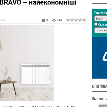
 BRAVO – найекономніші
Підписка 
6:02
0
914
Скасув
ОПИТУВ
Яка комп
не рішення для опалення різних типів приміщень: