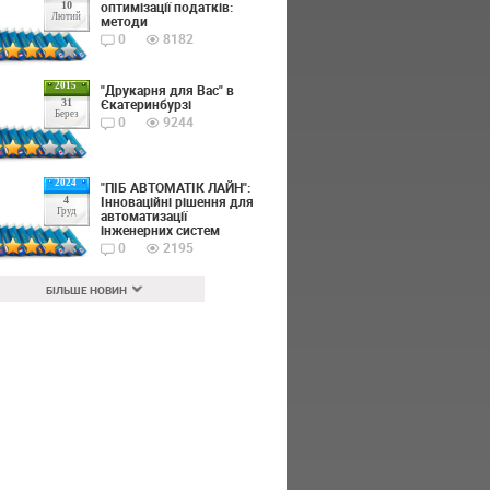
оптимізації податків:
10
Лютий
методи
0
8182
2015
"Друкарня для Вас" в
Єкатеринбурзі
31
Берез
0
9244
2024
"ПІБ АВТОМАТІК ЛАЙН":
Інноваційні рішення для
4
Груд
автоматизації
інженерних систем
0
2195
БІЛЬШЕ НОВИН