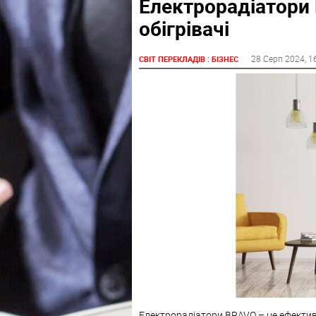
Електрорадіатори
обігрівачі
:
28 Серп 2024
, 1
СВІТ ПЕРЕКЛАДІВ
БІЗНЕС
Електрорадіатори BRAVO – це ефектив