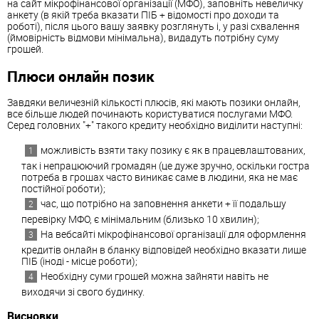
на сайт мікрофінансової організації (МФО), заповніть невеличку
анкету (в якій треба вказати ПІБ + відомості про доходи та
роботі), після цього вашу заявку розглянуть і, у разі схвалення
(ймовірність відмови мінімальна), видадуть потрібну суму
грошей.
Плюси онлайн позик
Завдяки величезній кількості плюсів, які мають позики онлайн,
все більше людей починають користуватися послугами МФО.
Серед головних "+" такого кредиту необхідно виділити наступні:
можливість взяти таку позику є як в працевлаштованих,
так і непрацюючий громадян (це дуже зручно, оскільки гостра
потреба в грошах часто виникає саме в людини, яка не має
постійної роботи);
час, що потрібно на заповнення анкети + її подальшу
перевірку МФО, є мінімальним (близько 10 хвилин);
На вебсайті мікрофінансової організації для оформлення
кредитів онлайн в бланку відповідей необхідно вказати лише
ПІБ (іноді - місце роботи);
Необхідну суми грошей можна зайняти навіть не
виходячи зі свого будинку.
Висновки