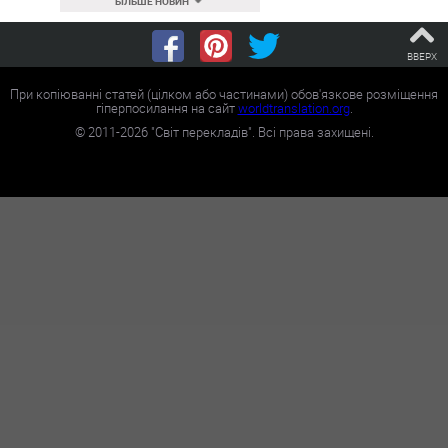
БІЛЬШЕ НОВИН
ВВЕРХ
При копіюванні статей (цілком або частинами) обов'язкове розміщення
гіперпосилання на сайт
worldtranslation.org
.
©
2011-2026
"Світ перекладів". Всі права захищені.