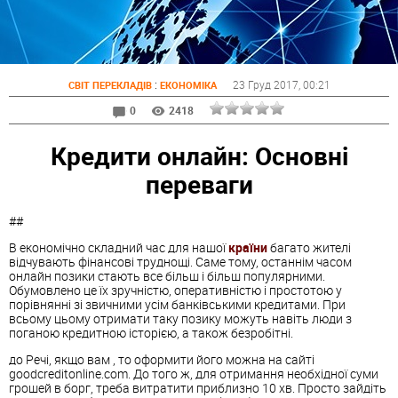
:
23 Груд 2017
, 00:21
СВІТ ПЕРЕКЛАДІВ
ЕКОНОМІКА
0
2418
Кредити онлайн: Основні
переваги
##
В економічно складний час для нашої
країни
багато жителі
відчувають фінансові труднощі. Саме тому, останнім часом
онлайн позики стають все більш і більш популярними.
Обумовлено це їх зручністю, оперативністю і простотою у
порівнянні зі звичними усім банківськими кредитами. При
всьому цьому отримати таку позику можуть навіть люди з
поганою кредитною історією, а також безробітні.
до Речі, якщо вам , то оформити його можна на сайті
goodcreditonline.com. До того ж, для отримання необхідної суми
грошей в борг, треба витратити приблизно 10 хв. Просто зайдіть