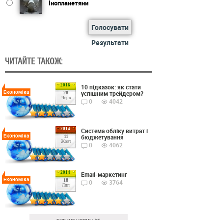
Інопланетяни
Голосувати
Результати
ЧИТАЙТЕ ТАКОЖ:
2016
10 підказок: як стати
Економіка
успішним трейдером?
28
Черв
0
4042
2014
Cистема обліку витрат і
Економіка
бюджетування
11
Жовт
0
4062
2014
Email-маркетинг
Економіка
18
0
3764
Лип