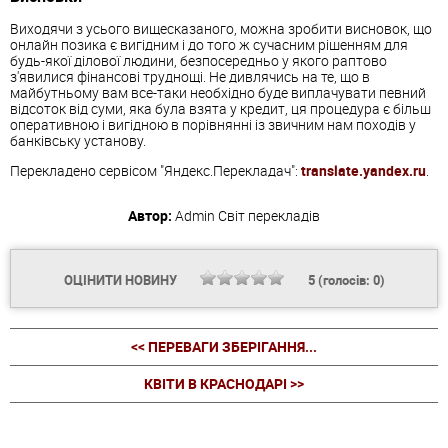
Виходячи з усього вищесказаного, можна зробити висновок, що
онлайн позика є вигідним і до того ж сучасним рішенням для
будь-якої ділової людини, безпосередньо у якого раптово
з'явилися фінансові труднощі. Не дивлячись на те, що в
майбутньому вам все-таки необхідно буде виплачувати певний
відсоток від суми, яка була взята у кредит, ця процедура є більш
оперативною і вигідною в порівнянні із звичним нам походів у
банківську установу.
Перекладено сервісом "Яндекс.Перекладач":
translate.yandex.ru
.
Автор:
Admin
Світ перекладів
ОЦІНИТИ НОВИНУ
5
(голосів:
0
)
<< ПЕРЕВАГИ ЗБЕРІГАННЯ...
КВІТИ В КРАСНОДАРІ >>