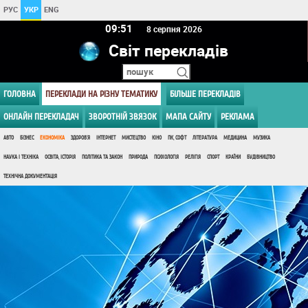
РУС
УКР
ENG
09 51
8 серпня 2026
Світ перекладів
ГОЛОВНА
ПЕРЕКЛАДИ НА РІЗНУ ТЕМАТИКУ
БІЛЬШЕ ПЕРЕКЛАДІВ
ОНЛАЙН ПЕРЕКЛАДАЧ
ЗВОРОТНІЙ ЗВЯЗОК
МАПА САЙТУ
РЕКЛАМА
АВТО
БІЗНЕС
ЕКОНОМІКА
ЗДОРОВ'Я
ІНТЕРНЕТ
МИСТЕЦТВО
КІНО
ПК, СОФТ
ЛІТЕРАТУРА
МЕДИЦИНА
МУЗИКА
НАУКА І ТЕХНІКА
ОСВІТА, ІСТОРІЯ
ПОЛІТИКА ТА ЗАКОН
ПРИРОДА
ПСИХОЛОГІЯ
РЕЛІГІЯ
СПОРТ
КРАЇНИ
БУДІВНИЦТВО
ТЕХНІЧНА ДОКУМЕНТАЦІЯ