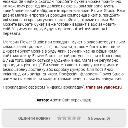
нюанси. Звичайно, сьогодні придбати букети можна практично
на кожному розі, однак далеко не скрізь вам запропонують
такий величезний вибір, як в інтернет-магазині Flower Studio. Вже
давно магазин пропонує розкішні композиції з квітів, придбати
які можна на кращих умовах і за найвигіднішими цінами. Ви
можете вибрати букет з вже готових варіантів або замовити
свій. У цьому випадку будуть враховані всі побажання і
переваги.
Магазин Flower Studio при складанні букетів використовує тільки
свіжозрізані троянди, лілії, тюльпани, а також багато інші квіти.
Вибрати букет можна в будь-який зручний час на офіційному
сайті магазину. Flower Studio це найдоступніші ціни в Краснодарі.
Більш того, здійснюється у будь-який час. Магазин регулярно
проводить різні акції. Ви можете в якості подарунка отримати
безкоштовну доставку або коробку цукерок. Для постійних
клієнтів діють вигідні знижки. Професійні флористи Flower Studio
завжди підходять до кожного замовлення тільки індивідуально.
Перекладено сервісом "Яндекс.Перекладач":
translate.yandex.ru
.
Автор:
Admin
Світ перекладів
ОЦІНИТИ НОВИНУ
5
(голосів:
0
)