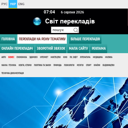
РУС
УКР
ENG
07 04
6 серпня 2026
Світ перекладів
ГОЛОВНА
ПЕРЕКЛАДИ НА РІЗНУ ТЕМАТИКУ
БІЛЬШЕ ПЕРЕКЛАДІВ
ОНЛАЙН ПЕРЕКЛАДАЧ
ЗВОРОТНІЙ ЗВЯЗОК
МАПА САЙТУ
РЕКЛАМА
АВТО
БІЗНЕС
ЕКОНОМІКА
ЗДОРОВ'Я
ІНТЕРНЕТ
МИСТЕЦТВО
КІНО
ПК, СОФТ
ЛІТЕРАТУРА
МЕДИЦИНА
МУЗИКА
НАУКА І ТЕХНІКА
ОСВІТА, ІСТОРІЯ
ПОЛІТИКА ТА ЗАКОН
ПРИРОДА
ПСИХОЛОГІЯ
РЕЛІГІЯ
СПОРТ
КРАЇНИ
БУДІВНИЦТВО
ТЕХНІЧНА ДОКУМЕНТАЦІЯ