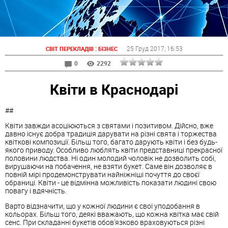
:
25 Груд 2017
, 16:53
СВІТ ПЕРЕКЛАДІВ
БІЗНЕС
0
2292
Квіти в Краснодарі
##
Квіти завжди асоціюються з святами і позитивом. Дійсно, вже
давно існує добра традиція дарувати на різні свята і торжества
квіткові композиції. Більш того, багато дарують квіти і без будь-
якого приводу. Особливо люблять квіти представниці прекрасної
половини людства. Ні один молодий чоловік не дозволить собі,
вирушаючи на побачення, не взяти букет. Саме він дозволяє в
повній мірі продемонструвати найніжніші почуття до своєї
обраниці. Квіти - це відмінна можливість показати людині свою
повагу і вдячність.
Варто відзначити, що у кожної людини є свої уподобання в
кольорах. Більш того, деякі вважають, що кожна квітка має свій
сенс. При складанні букетів обов'язково враховуються різні