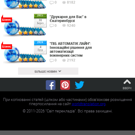
0
8182
2015
"Друкарня для Вас" в
Бізнес
Єкатеринбурзі
31
Берез
0
9240
2024
"ПІБ АВТОМАТІК ЛАЙН":
Бізнес
Інноваційні рішення для
4
Груд
автоматизації
інженерних систем
0
2192
БІЛЬШЕ НОВИН
ВВЕРХ
При копіюванні статей (цілком або частинами) обов'язкове розміщення
гіперпосилання на сайт
worldtranslation.org
.
©
2011-2026
"Світ перекладів". Всі права захищені.