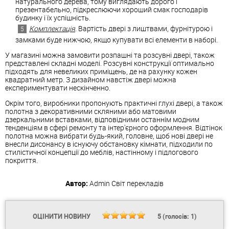
натурального дерева, тому виглядають дорого і
презентабельно, підкреслюючи хороший смак господарів
будинку і їх успішність.
Комплектація
. Вартість двері з лиштвами, фурнітурою і
замками буде нижчою, якщо купувати всі елементи в наборі.
У магазині можна замовити розпашні та розсувні двері, також
представлені складні моделі. Розсувні конструкції оптимально
підходять для невеликих приміщень, де на рахунку кожен
квадратний метр. З дизайном навстіж двері можна
експериментувати нескінченно.
Окрім того, виробники пропонують практичні глухі двері, а також
полотна з декоративними скляними або матовими
дзеркальними вставками, відповідними останнім модним
тенденціям в сфері ремонту та інтер'єрного оформлення. Відтінок
полотна можна вибрати будь-який, головне, щоб нові двері не
внесли дисонансу в існуючу обстановку кімнати, підходили по
стилістичної концепції до меблів, настінному і підлогового
покриття.
Автор:
Admin
Світ перекладів
ОЦІНИТИ НОВИНУ
5
(голосів:
1
)