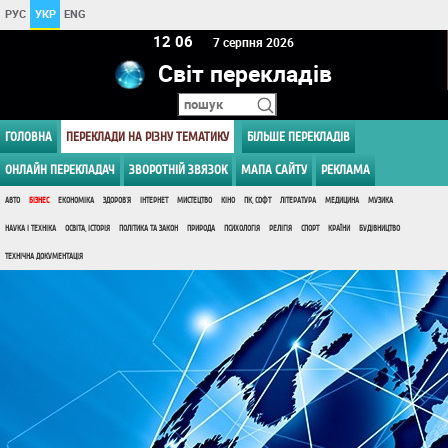
РУС
УКР
ENG
12 06
7 серпня 2026
Світ перекладів
ГОЛОВНА
ПЕРЕКЛАДИ НА РІЗНУ ТЕМАТИКУ
БІЛЬШЕ ПЕРЕКЛАДІВ
ОНЛАЙН ПЕРЕКЛАДАЧ
ЗВОРОТНІЙ ЗВЯЗОК
МАПА САЙТУ
РЕКЛАМА
АВТО
БІЗНЕС
ЕКОНОМІКА
ЗДОРОВ'Я
ІНТЕРНЕТ
МИСТЕЦТВО
КІНО
ПК, СОФТ
ЛІТЕРАТУРА
МЕДИЦИНА
МУЗИКА
НАУКА І ТЕХНІКА
ОСВІТА, ІСТОРІЯ
ПОЛІТИКА ТА ЗАКОН
ПРИРОДА
ПСИХОЛОГІЯ
РЕЛІГІЯ
СПОРТ
КРАЇНИ
БУДІВНИЦТВО
ТЕХНІЧНА ДОКУМЕНТАЦІЯ