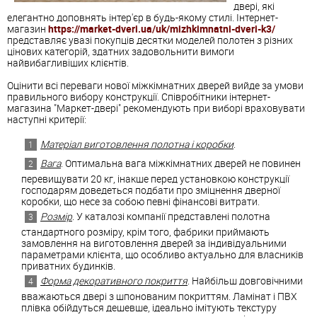
двері, які
елегантно доповнять інтер'єр в будь-якому стилі. Інтернет-
магазин
https://market-dveri.ua/uk/mizhkimnatni-dveri-k3/
представляє увазі покупців десятки моделей полотен з різних
цінових категорій, здатних задовольнити вимоги
найвибагливіших клієнтів.
Оцінити всі переваги нової міжкімнатних дверей вийде за умови
правильного вибору конструкції. Співробітники інтернет-
магазина "Маркет-двері" рекомендують при виборі враховувати
наступні критерії:
Матеріал виготовлення полотна і коробки
.
Вага
. Оптимальна вага міжкімнатних дверей не повинен
перевищувати 20 кг, інакше перед установкою конструкції
господарям доведеться подбати про зміцнення дверної
коробки, що несе за собою певні фінансові витрати.
Розмір
. У каталозі компанії представлені полотна
стандартного розміру, крім того, фабрики приймають
замовлення на виготовлення дверей за індивідуальними
параметрами клієнта, що особливо актуально для власників
приватних будинків.
Форма декоративного покриття
. Найбільш довговічними
вважаються двері з шпонованим покриттям. Ламінат і ПВХ
плівка обійдуться дешевше, ідеально імітують текстуру