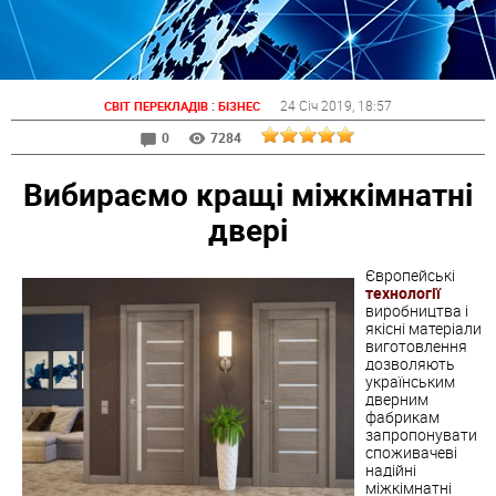
:
24 Січ 2019
, 18:57
СВІТ ПЕРЕКЛАДІВ
БІЗНЕС
0
7284
Вибираємо кращі міжкімнатні
двері
Європейські
технології
виробництва і
якісні матеріали
виготовлення
дозволяють
українським
дверним
фабрикам
запропонувати
споживачеві
надійні
міжкімнатні