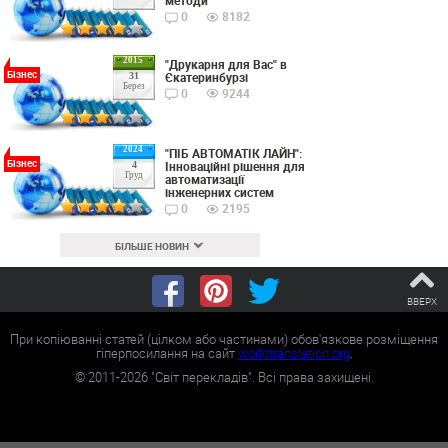
методи
0
8182
2015
"Друкарня для Вас" в
Бізнес
Єкатеринбурзі
31
Берез
0
9244
2024
"ПІБ АВТОМАТІК ЛАЙН":
Бізнес
Інноваційні рішення для
4
Груд
автоматизації
інженерних систем
0
2195
БІЛЬШЕ НОВИН
ВВЕРХ
При копіюванні статей (цілком або частинами) обов'язкове розміщення
гіперпосилання на сайт
worldtranslation.org
.
©
2011-2026
"Світ перекладів". Всі права захищені.