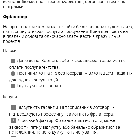
компанії, бюджет на інтернет-маркетинг, організація технічної
підтримки.
Фрілансер
На просторах мережі можна знайти безліч «вільних художників»,
що пропонують свої послуги з просування. Вони працюють на
віддаленій основі та одночасно здатні вести відразу кілька
проектів.
Плюси:
Дешевизна. Вартість роботи фрілансера в рази менше
оплати послуг агентства.
Постійний контакт з безпосереднім виконавцем і надання
докладних консультацій.
Гнучкі умови співпраці.
Мінуси:
Відсутність гарантій. Ні прописаних в договорі, ні
підтверджують професійну грамотність фрілансера.
Людський фактор. Фрілансер, як і всі люди, може
захворіти, піти у відпустку або банально образитися за
неналежний, на його думку, тон листування.