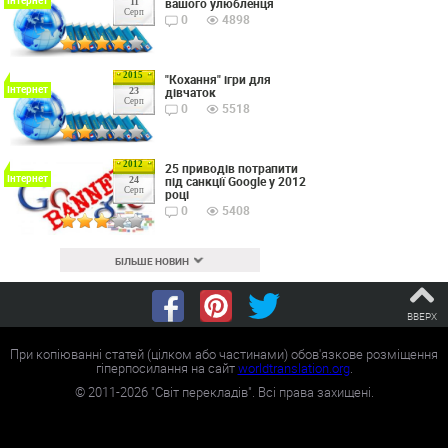
вашого улюбленця
11
Серп
0
4898
2015
"Кохання" ігри для
Інтернет
дівчаток
23
Серп
0
5518
2012
25 приводів потрапити
Інтернет
під санкції Google у 2012
24
Серп
році
0
5408
БІЛЬШЕ НОВИН
ВВЕРХ
При копіюванні статей (цілком або частинами) обов'язкове розміщення
гіперпосилання на сайт
worldtranslation.org
.
©
2011-2026
"Світ перекладів". Всі права захищені.