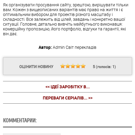
Як організувати просування сайту, зрештою, вирішувати тільки
вам. Кожен з вищеописаних варіантів має право на життя і є
оптимальним вибором для проектів різного масштабу і
складності. Все залежить від цілей, завдань і конкретно вашої
ситуації. Головне, детально вивчіть майбутнього виконавця:
комерційну пропозицію, його портфоліо, відгуки та гарантії, які
він дає.
Автор:
Admin
Світ перекладів
ОЦІНИТИ НОВИНУ
5
(голосів:
1
)
<< ІДЕЇ ЗАРОБІТКУ В...
ПЕРЕВАГИ СЕРІАЛІВ... >>
КОММЕНТАРИИ: