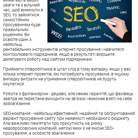
уваги та є вільний
час, щоб вникнути в
SEO, то зайнятися
самостійним
просуванням буде
правильним
рішенням. Ви
освоїте один з
найбільш
рентабельних інструментів інтернет-просування і навчитеся
контролювати підрядників, якщо в результаті вирішите
делегувати роботу над сайтом підрядникам.
Приймати співробітника в штат слід в тому випадку, якщо у вас
кілька інтернет-проектів, які потребують просування, в іншому
випадку витрати на утримання співробітників не будуть
окупатися.
Робота з фрілансером - дешево, але немає гарантій, що фахівець
завтра не перестане виходити на зв'язок і виконає взяті на себе
зобов'язання.
SEO-компанія - найбільш ефективний, надійний та обґрунтований
варіант просування сайту при наявності необхідного бюджету.
Але важливо пам'ятати про присутність на ринку
недобросовісних компаній, метою яких є не якісне SEO-
просування, а особисте збагачення.