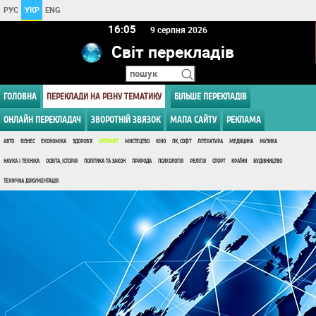
РУС
УКР
ENG
16 05
9 серпня 2026
Світ перекладів
ГОЛОВНА
ПЕРЕКЛАДИ НА РІЗНУ ТЕМАТИКУ
БІЛЬШЕ ПЕРЕКЛАДІВ
ОНЛАЙН ПЕРЕКЛАДАЧ
ЗВОРОТНІЙ ЗВЯЗОК
МАПА САЙТУ
РЕКЛАМА
АВТО
БІЗНЕС
ЕКОНОМІКА
ЗДОРОВ'Я
ІНТЕРНЕТ
МИСТЕЦТВО
КІНО
ПК, СОФТ
ЛІТЕРАТУРА
МЕДИЦИНА
МУЗИКА
НАУКА І ТЕХНІКА
ОСВІТА, ІСТОРІЯ
ПОЛІТИКА ТА ЗАКОН
ПРИРОДА
ПСИХОЛОГІЯ
РЕЛІГІЯ
СПОРТ
КРАЇНИ
БУДІВНИЦТВО
ТЕХНІЧНА ДОКУМЕНТАЦІЯ