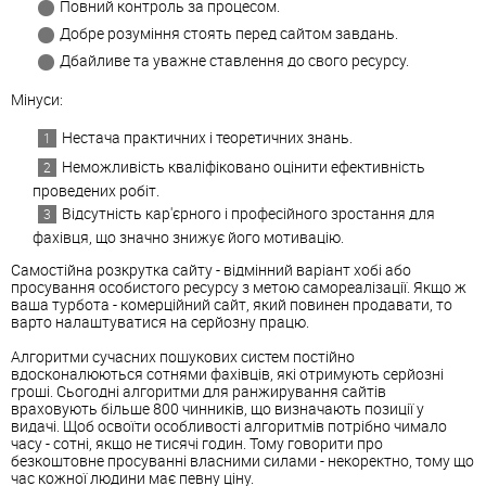
Повний контроль за процесом.
Добре розуміння стоять перед сайтом завдань.
Дбайливе та уважне ставлення до свого ресурсу.
Мінуси:
Нестача практичних і теоретичних знань.
Неможливість кваліфіковано оцінити ефективність
проведених робіт.
Відсутність кар'єрного і професійного зростання для
фахівця, що значно знижує його мотивацію.
Самостійна розкрутка сайту - відмінний варіант хобі або
просування особистого ресурсу з метою самореалізації. Якщо ж
ваша турбота - комерційний сайт, який повинен продавати, то
варто налаштуватися на серйозну працю.
Алгоритми сучасних пошукових систем постійно
вдосконалюються сотнями фахівців, які отримують серйозні
гроші. Сьогодні алгоритми для ранжирування сайтів
враховують більше 800 чинників, що визначають позиції у
видачі. Щоб освоїти особливості алгоритмів потрібно чимало
часу - сотні, якщо не тисячі годин. Тому говорити про
безкоштовне просуванні власними силами - некоректно, тому що
час кожної людини має певну ціну.