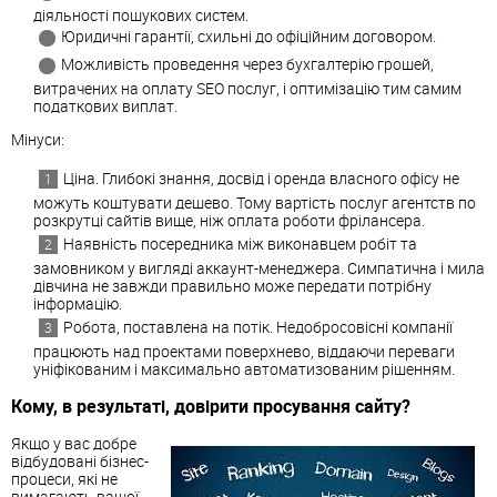
діяльності пошукових систем.
Юридичні гарантії, схильні до офіційним договором.
Можливість проведення через бухгалтерію грошей,
витрачених на оплату SEO послуг, і оптимізацію тим самим
податкових виплат.
Мінуси:
Ціна. Глибокі знання, досвід і оренда власного офісу не
можуть коштувати дешево. Тому вартість послуг агентств по
розкрутці сайтів вище, ніж оплата роботи фрілансера.
Наявність посередника між виконавцем робіт та
замовником у вигляді аккаунт-менеджера. Симпатична і мила
дівчина не завжди правильно може передати потрібну
інформацію.
Робота, поставлена на потік. Недобросовісні компанії
працюють над проектами поверхнево, віддаючи переваги
уніфікованим і максимально автоматизованим рішенням.
Кому, в результаті, довірити просування сайту?
Якщо у вас добре
відбудовані бізнес-
процеси, які не
вимагають вашої