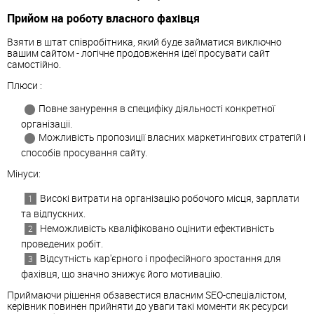
Прийом на роботу власного фахівця
Взяти в штат співробітника, який буде займатися виключно
вашим сайтом - логічне продовження ідеї просувати сайт
самостійно.
Плюси :
Повне занурення в специфіку діяльності конкретної
організаціі.
Можливість пропозиції власних маркетингових стратегій і
способів просування сайту.
Мінуси:
Високі витрати на організацію робочого місця, зарплати
та відпускних.
Неможливість кваліфіковано оцінити ефективність
проведених робіт.
Відсутність кар'єрного і професійного зростання для
фахівця, що значно знижує його мотивацію.
Приймаючи рішення обзавестися власним SEO-спеціалістом,
керівник повинен прийняти до уваги такі моменти як ресурси