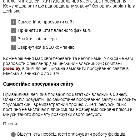
аналогічних цілей - життєво важливо якісне SEO просування.
Кому ж довірити цю відповідальну задачу? Основних варіантів є
декілька:
Самостійно просувати сайт.
Прийняти в штат власного фахівця.
Знайти фрілансера.
Звернутися в SEO компанію.
Кожне рішення має свої переваги та недоліками. А які саме нам
розповість Олександр Дащинський - власник SEO компанії
prseo.by
, в якій, до речі, можна замовити
просування
сайтів
в
Мінську
зі
знижкою
до
50
%
Самостійне просування сайту
Приваблива ідея, яка приваблює багатьох власників бізнесу.
Однак слід розуміти, що самостійне просування сайту - це досить
трудомісткий і времязатратний процес. А це ті ресурси, яких
постійно не вистачає підприємцям. Розберемо основні плюси й
мінуси такого формату розкрутки свого ресурсу.
Плюси:
Відсутність необхідності оплачувати роботу фахівців.