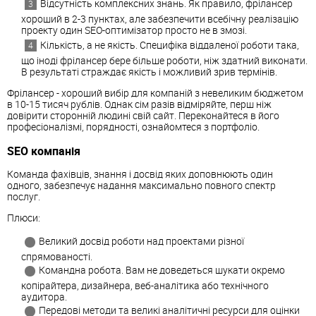
Відсутність комплексних знань. Як правило, фрілансер
хороший в 2-3 пунктах, але забезпечити всебічну реалізацію
проекту один SEO-оптимізатор просто не в змозі.
Кількість, а не якість. Специфіка віддаленої роботи така,
що іноді фрілансер бере більше роботи, ніж здатний виконати.
В результаті страждає якість і можливий зрив термінів.
Фрілансер - хороший вибір для компаній з невеликим бюджетом
в 10-15 тисяч рублів. Однак сім разів відміряйте, перш ніж
довірити сторонній людині свій сайт. Переконайтеся в його
професіоналізмі, порядності, ознайомтеся з портфоліо.
SEO компанія
Команда фахівців, знання і досвід яких доповнюють один
одного, забезпечує надання максимально повного спектр
послуг.
Плюси:
Великий досвід роботи над проектами різної
спрямованості.
Командна робота. Вам не доведеться шукати окремо
копірайтера, дизайнера, веб-аналітика або технічного
аудитора.
Передові методи та великі аналітичні ресурси для оцінки