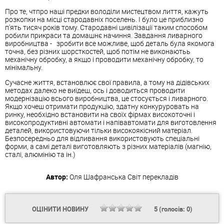
Про те, чтпро наші предки володіли мистецтвом лиття, кажуть
розкопки на місці стародавніх поселень. І було це приблизно
п'ять тисяч років тому. Стародавні цивілізації таким способом
робили прикраси та домашнє начиння. Завдання ливарного
виробництва - зробити все можливе, щоб деталь була якомога
точна, без різних шорсткостей, щоб потім не виконаютьь
механічну обробку, а якщо і проводити механічну обробку, то
мінімальну.
Сучасне життя, встановлює свої правила, а тому на дідівських
методах далеко не виїдеш, ось і доводиться проводити
модернізацію всього виробництва, це стосується і ливарного.
Якщо хочеш отримати продукцію, здатну конкуруровать на
ринку, необхідно встановити на своїх фірмах високоточні і
високопродуктивні автомати і напівавтомати для виготовлення
деталей, використовуючи тільки високоякісний матеріал.
Безпосередньо для відливання використовують спеціальні
форми, а самі деталі виготовляють з різних матеріалів (магнію,
сталі, алюмінію та ін.)
Автор:
Оля Шафранська
Світ перекладів
ОЦІНИТИ НОВИНУ
5
(голосів:
0
)