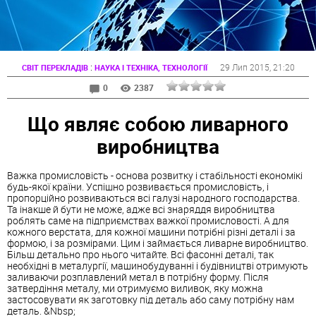
:
29 Лип 2015
, 21:20
СВІТ ПЕРЕКЛАДІВ
НАУКА І ТЕХНІКА, ТЕХНОЛОГІЇ
0
2387
Що являє собою ливарного
виробництва
Важка промисловість - основа розвитку і стабільності економікі
будь-якої країни. Успішно розвивається промисловість, і
пропорційно розвиваються всі галузі народного господарства.
Та інакше й бути не може, адже всі знаряддя виробництва
роблять саме на підприємствах важкої промисловості. А для
кожного верстата, для кожної машини потрібні різні деталі і за
формою, і за розмірами. Цим і займається ливарне виробництво.
Більш детально про нього читайте. Всі фасонні деталі, так
необхідні в металургії, машинобудуванні і будівництві отримують
заливаючи розплавлений метал в потрібну форму. Після
затвердіння металу, ми отримуємо виливок, яку можна
застосовувати як заготовку під деталь або саму потрібну нам
деталь. &Nbsp;