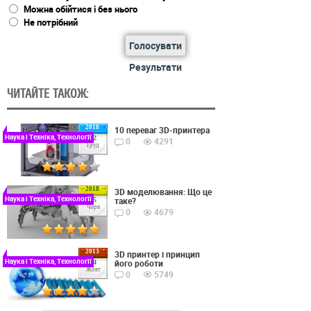
Можна обійтися і без нього
Не потрібний
Голосувати
Результати
ЧИТАЙТЕ ТАКОЖ:
2018
10 переваг 3D-принтера
Наука і Техніка, Технології
22
0
4291
Груд
2018
3D моделювання: Що це
Наука і Техніка, Технології
таке?
15
Черв
0
4679
2013
3D принтер і принцип
Наука і Техніка, Технології
його роботи
24
Жовт
0
5749