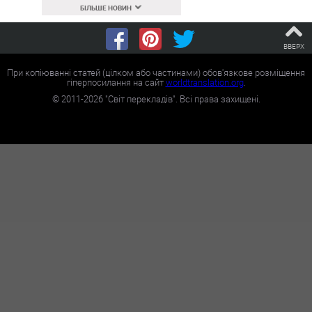
БІЛЬШЕ НОВИН
ВВЕРХ
При копіюванні статей (цілком або частинами) обов'язкове розміщення
гіперпосилання на сайт
worldtranslation.org
.
©
2011-2026
"Світ перекладів". Всі права захищені.