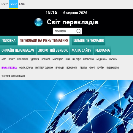
РУС
УКР
ENG
18:16
6 серпня 2026
Світ перекладів
ГОЛОВНА
ПЕРЕКЛАДИ НА РІЗНУ ТЕМАТИКУ
БІЛЬШЕ ПЕРЕКЛАДІВ
ОНЛАЙН ПЕРЕКЛАДАЧ
ЗВОРОТНІЙ ЗВЯЗОК
МАПА САЙТУ
РЕКЛАМА
АВТО
БІЗНЕС
ЕКОНОМІКА
ЗДОРОВ'Я
ІНТЕРНЕТ
МИСТЕЦТВО
КІНО
ПК, СОФТ
ЛІТЕРАТУРА
МЕДИЦИНА
МУЗИКА
НАУКА І ТЕХНІКА
ОСВІТА, ІСТОРІЯ
ПОЛІТИКА ТА ЗАКОН
ПРИРОДА
ПСИХОЛОГІЯ
РЕЛІГІЯ
СПОРТ
КРАЇНИ
БУДІВНИЦТВО
ТЕХНІЧНА ДОКУМЕНТАЦІЯ