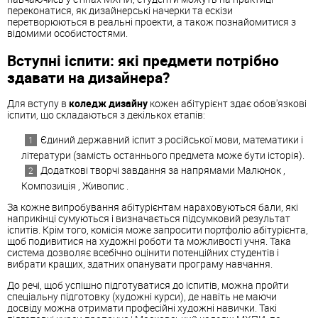
переконатися, як дизайнерські начерки та ескізи
перетворюються в реальні проекти, а також познайомитися з
відомими особистостями.
Вступні іспити: які предмети потрібно
здавати на дизайнера?
Для вступу в
коледж дизайну
кожен абітурієнт здає обов'язкові
іспити, що складаються з декількох етапів:
Єдиний державний іспит з російської мови, математики і
літератури (замість останнього предмета може бути історія).
Додаткові творчі завдання за напрямами Малюнок ,
Композиція , Живопис .
За кожне випробування абітурієнтам нараховуються бали, які
наприкінці сумуються і визначається підсумковий результат
іспитів. Крім того, комісія може запросити портфоліо абітурієнта,
щоб подивитися на художні роботи та можливості учня. Така
система дозволяє всебічно оцінити потенційних студентів і
вибрати кращих, здатних опанувати програму навчання.
До речі, щоб успішно підготуватися до іспитів, можна пройти
спеціальну підготовку (художні курси), де навіть не маючи
досвіду можна отримати професійні художні навички. Такі