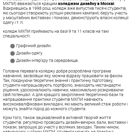
МХПИ) вважається кращим
коледжем дизайну в Москві
.
Відкрившись в 1998 році, коледж вже випустив тисячі студентів,
які сьогодні створюють успішні рекламні кампанії, беруть участь
у масштабних виставках і показах, демонструють власні колекції
одягу і т. п.
коледж МХПИ приймають на базі 9 та 11 класів на такі
спеціальності:
Графічний дизайн.
Дизайн одягу.
Дизайн інтер'єру та середовища.
Головна перевага коледжу добре розроблена програма
навчання, засвоївши яку, можна відразу працювати за фахом.
Так, поєднуючи теоретичні знання і практичну підготовку,
студенти напрацьовують портфоліо, знаходять нестандартні
рішення, удосконалюють навички, максимально розкриваючи
свій потенціал. А для кращого закріплення теоретичної бази та
напрацювання практики студентів МХПИ навчають
висококваліфіковані викладачі, які мають великий стаж роботи і
можуть знайти підхід до кожного студента.
Крім того, також зацікавлений в активній творчій життя
студентів: регулярно проводить дизайн-вечірки, бали, виставки і
покази, запрошує до участі у всіляких заходах. Таким чином,
навчаючись у стінах МХПИ, студенти можуть на практиці