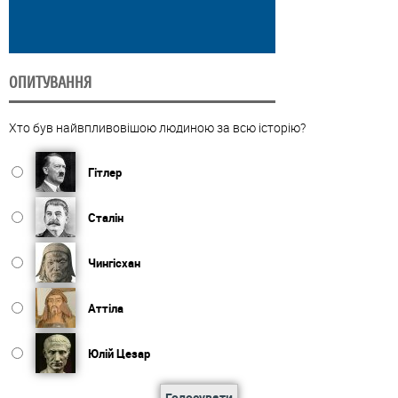
ОПИТУВАННЯ
Хто був найвпливовішою людиною за всю історію?
Гітлер
Сталін
Чингісхан
Аттіла
Юлій Цезар
Голосувати