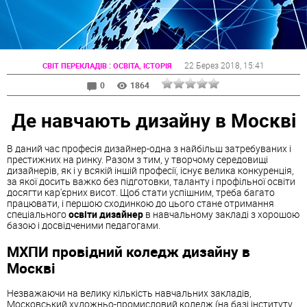
:
22 Берез 2018
, 15:41
СВІТ ПЕРЕКЛАДІВ
ОСВІТА, ІСТОРІЯ
0
1864
Де навчають дизайну в Москві
В даний час професія дизайнер-одна з найбільш затребуваних і
престижних на ринку. Разом з тим, у творчому середовищі
дизайнерів, як і у всякій іншій професії, існує велика конкуренція,
за якої досить важко без підготовки, таланту і профільної освіти
досягти кар'єрних висот. Щоб стати успішним, треба багато
працювати, і першою сходинкою до цього стане отримання
спеціального
освіти дизайнер
в навчальному закладі з хорошою
базою і досвідченими педагогами.
МХПИ провідний коледж дизайну в
Москві
Незважаючи на велику кількість навчальних закладів,
Московський художньо-промисловий коледж (на базі інституту