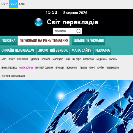
РУС
УКР
ENG
15 53
8 серпня 2026
Світ перекладів
ГОЛОВНА
ПЕРЕКЛАДИ НА РІЗНУ ТЕМАТИКУ
БІЛЬШЕ ПЕРЕКЛАДІВ
ОНЛАЙН ПЕРЕКЛАДАЧ
ЗВОРОТНІЙ ЗВЯЗОК
МАПА САЙТУ
РЕКЛАМА
АВТО
БІЗНЕС
ЕКОНОМІКА
ЗДОРОВ'Я
ІНТЕРНЕТ
МИСТЕЦТВО
КІНО
ПК, СОФТ
ЛІТЕРАТУРА
МЕДИЦИНА
МУЗИКА
НАУКА І ТЕХНІКА
ОСВІТА, ІСТОРІЯ
ПОЛІТИКА ТА ЗАКОН
ПРИРОДА
ПСИХОЛОГІЯ
РЕЛІГІЯ
СПОРТ
КРАЇНИ
БУДІВНИЦТВО
ТЕХНІЧНА ДОКУМЕНТАЦІЯ