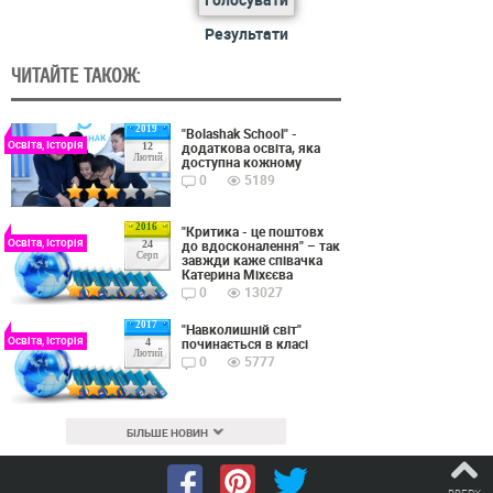
Результати
ЧИТАЙТЕ ТАКОЖ:
2019
"Bolashak School" -
Освіта, Історія
додаткова освіта, яка
12
Лютий
доступна кожному
0
5189
2016
"Критика - це поштовх
Освіта, Історія
до вдосконалення" – так
24
Серп
завжди каже співачка
Катерина Міхєєва
0
13027
2017
"Навколишній світ"
Освіта, Історія
починається в класі
4
Лютий
0
5777
БІЛЬШЕ НОВИН
ВВЕРХ