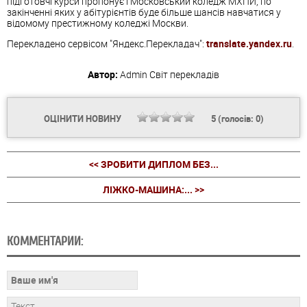
підготовчі курси пропонує і Московський коледж МХПИ, по
закінченні яких у абітурієнтів буде більше шансів навчатися у
відомому престижному коледжі Москви.
Перекладено сервісом "Яндекс.Перекладач":
translate.yandex.ru
.
Автор:
Admin
Світ перекладів
ОЦІНИТИ НОВИНУ
5
(голосів:
0
)
<< ЗРОБИТИ ДИПЛОМ БЕЗ...
ЛІЖКО-МАШИНА:... >>
КОММЕНТАРИИ: