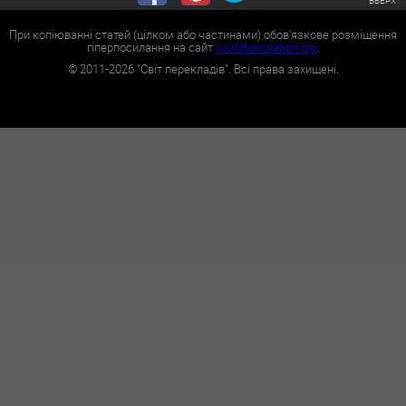
При копіюванні статей (цілком або частинами) обов'язкове розміщення
гіперпосилання на сайт
worldtranslation.org
.
©
2011-2026
"Світ перекладів". Всі права захищені.