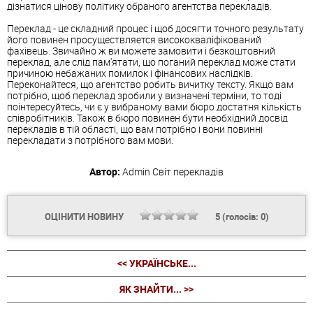
дізнатися цінову політику обраного агентства перекладів.
Переклад - це складний процес і щоб досягти точного результату
його повинен просуществляется висококваліфікований
фахівець. Звичайно ж ви можете замовити і безкоштовний
переклад, але слід пам'ятати, що поганий переклад може стати
причиною небажаних помилок і фінансових наслідків.
Переконайтеся, що агентство робить вичитку тексту. Якщо вам
потрібно, щоб переклад зробили у визначені терміни, то тоді
поінтересуйтесь, чи є у вибраному вами бюро достатня кількість
співробітників. Також в бюро повинен бути необхідний досвід
перекладів в тій області, що вам потрібно і вони повинні
перекладати з потрібного вам мови.
Автор:
Admin
Світ перекладів
ОЦІНИТИ НОВИНУ
5
(голосів:
0
)
<< УКРАЇНСЬКЕ...
ЯК ЗНАЙТИ... >>