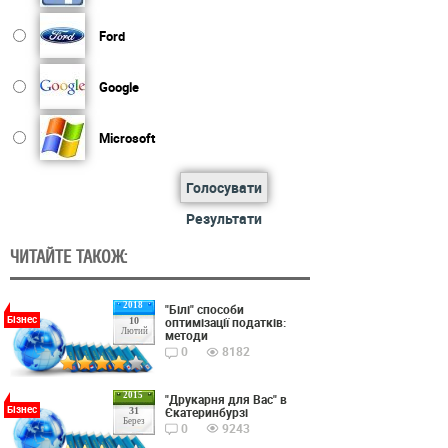
Ford
Google
Microsoft
Голосувати
Результати
ЧИТАЙТЕ ТАКОЖ:
2018
"Білі" способи
Бізнес
оптимізації податків:
10
Лютий
методи
0
8182
2015
"Друкарня для Вас" в
Бізнес
Єкатеринбурзі
31
Берез
0
9243