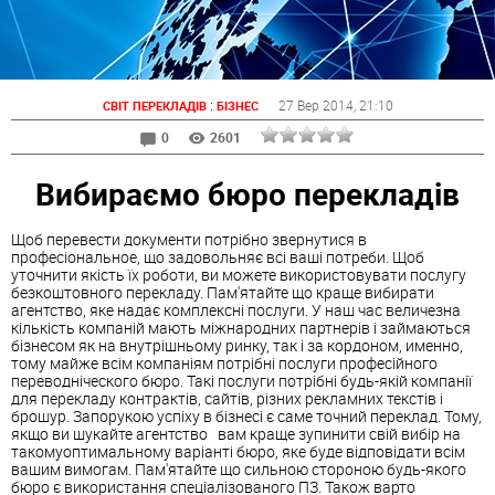
:
27 Вер 2014
, 21:10
СВІТ ПЕРЕКЛАДІВ
БІЗНЕС
0
2601
Вибираємо бюро перекладів
Щоб перевести документи потрібно звернутися в
професіональное, що задовольняє всі ваші потреби. Щоб
уточнити якість їх роботи, ви можете використовувати послугу
безкоштовного перекладу. Пам'ятайте що краще вибирати
агентство, яке надає комплексні послуги. У наш час величезна
кількість компаній мають міжнародних партнерів і займаються
бізнесом як на внутрішньому ринку, так і за кордоном, именно,
тому майже всім компаніям потрібні послуги професійного
переводніческого бюро. Такі послуги потрібні будь-якій компанії
для перекладу контрактів, сайтів, різних рекламних текстів і
брошур. Запорукою успіху в бізнесі є саме точний переклад. Тому,
якщо ви шукайте агентство вам краще зупинити свій вибір на
такомуоптимальному варіанті бюро, яке буде відповідати всім
вашим вимогам. Пам'ятайте що сильною стороною будь-якого
бюро є використання спеціалізованого ПЗ. Також варто