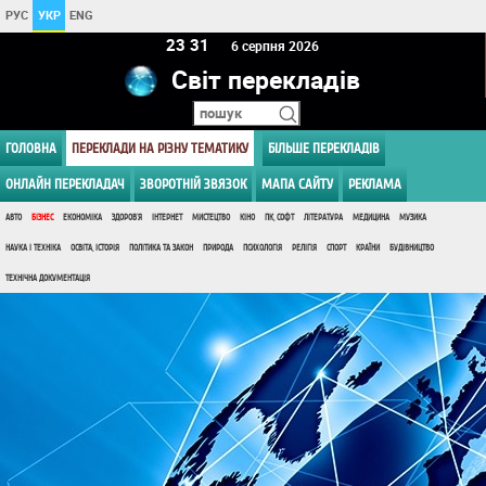
РУС
УКР
ENG
23:31
6 серпня 2026
Світ перекладів
ГОЛОВНА
ПЕРЕКЛАДИ НА РІЗНУ ТЕМАТИКУ
БІЛЬШЕ ПЕРЕКЛАДІВ
ОНЛАЙН ПЕРЕКЛАДАЧ
ЗВОРОТНІЙ ЗВЯЗОК
МАПА САЙТУ
РЕКЛАМА
АВТО
БІЗНЕС
ЕКОНОМІКА
ЗДОРОВ'Я
ІНТЕРНЕТ
МИСТЕЦТВО
КІНО
ПК, СОФТ
ЛІТЕРАТУРА
МЕДИЦИНА
МУЗИКА
НАУКА І ТЕХНІКА
ОСВІТА, ІСТОРІЯ
ПОЛІТИКА ТА ЗАКОН
ПРИРОДА
ПСИХОЛОГІЯ
РЕЛІГІЯ
СПОРТ
КРАЇНИ
БУДІВНИЦТВО
ТЕХНІЧНА ДОКУМЕНТАЦІЯ