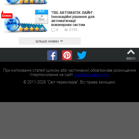
2024
"ПІБ АВТОМАТІК ЛАЙН":
Бізнес
Інноваційні рішення для
4
Груд
автоматизації
інженерних систем
0
2195
БІЛЬШЕ НОВИН
ВВЕРХ
При копіюванні статей (цілком або частинами) обов'язкове розміщення
гіперпосилання на сайт
worldtranslation.org
.
©
2011-2026
"Світ перекладів". Всі права захищені.