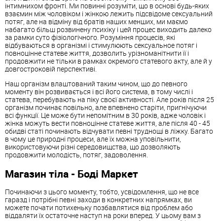
інтимнихом фронті. Ми повинні розуміти, що в основі будь-яких
взаємин між чоловіком і жінкою лежить підсвідоме сексуальний
потяг, але на відміну від братів наших менших, ми маємо
набагато більш розвинену психіку і цей процес виходить далеко
за рамки суто фізіологічного. Розуміння процесів, які
відбуваються в організмі і стимулюють сексуальное потяг і
повноцінне статеве життя, дозволить урізноманітнити її і
продовжити не тільки в рамках окремого статевого акту, але й у
довгостроковій перспективі.
Наш організм влаштований таким чином, що до певного
моменту він розвивається і всі його система, в тому числі і
статева, перебувають на піку своєї активності. Але років після 25
організм починає повільно, але впевнено старіти, пригнічуючи
всі функції. Це може бути непомітним в 30 років, адже чоловік і
жінка можуть вести повноцінне статеве життя, але після 40 - 45
обидві статі починають відчувати певні труднощі в ліжку. Багато
в чому це природні процеси, але їх можна уповільнити,
використовуючи різні середовищства, що дозволяють
продовжити молодість, потяг, задоволення.
Магазин тіла - Боді Маркет
Починаючи з цього моменту, тобто, усвідомлення, що не все
гаразд і потрібні певні заходи в конкретних напрямках, ви
можете почати потихеньку позбавлятися від проблем або
віддаляти їх остаточне наступ на роки вперед. У цьому вам з