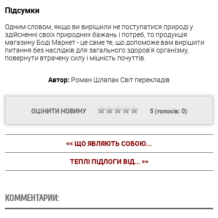
Підсумки
Одним словом, якщо ви вирішили не поступатися природі у
здійсненні своїх природних бажань і потреб, то продукція
магазину Боді Маркет - це саме те, що допоможе вам вирішити
питання без наслідків для загального здоров'я організму,
повернути втрачену силу і міцність почуттів.
Автор:
Роман Шлапак
Світ перекладів
ОЦІНИТИ НОВИНУ
5
(голосів:
0
)
<< ЩО ЯВЛЯЮТЬ СОБОЮ...
ТЕПЛІ ПІДЛОГИ ВІД... >>
КОММЕНТАРИИ: