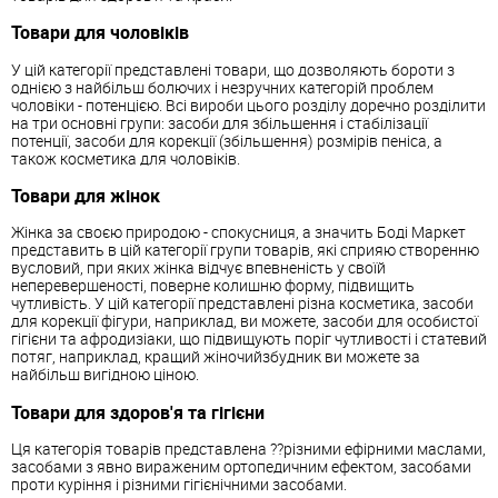
Товари для чоловіків
У цій категорії представлені товари, що дозволяють бороти з
однією з найбільш болючих і незручних категорій проблем
чоловіки - потенцією. Всі вироби цього розділу доречно розділити
на три основні групи: засоби для збільшення і стабілізації
потенції, засоби для корекції (збільшення) розмірів пеніса, а
також косметика для чоловіків.
Товари для жінок
Жінка за своєю природою - спокусниця, а значить Боді Маркет
представить в цій категорії групи товарів, які сприяю створенню
вусловий, при яких жінка відчує впевненість у своїй
неперевершеності, поверне колишню форму, підвищить
чутливість. У цій категорії представлені різна косметика, засоби
для корекції фігури, наприклад, ви можете, засоби для особистої
гігієни та афродизіаки, що підвищують поріг чутливості і статевий
потяг, наприклад, кращий жіночийзбудник ви можете за
найбільш вигідною ціною.
Товари для здоров'я та гігієни
Ця категорія товарів представлена ??різними ефірними маслами,
засобами з явно вираженим ортопедичним ефектом, засобами
проти куріння і різними гігієнічними засобами.