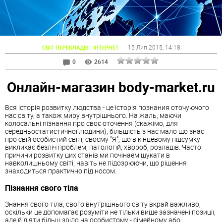
:
15 Лип 2015
, 14:18
СВІТ ПЕРЕКЛАДІВ
ІНТЕРНЕТ
0
2614
Онлайн-магазин body-market.ru
Вся історія розвитку людства - це історія познания оточуючого
нас світу, а також миру внутрішнього. На жаль, маючи
колосальні пізнання про своє оточення (скажімо, для
середньостатистичної людини), більшість з нас мало що знає
про свій особистий світі, своєму "Я", що в кінцевому підсумку
викликає безліч проблем, патологій, хвороб, розладів. Часто
причини розвитку цих станів ми почінаем шукати в
навколишньому світі, навіть не підозрюючи, що рішення
знаходиться практично під носом.
Пізнання свого тіла
Знання свого тіла, свого внутрішнього світу вкрай важливо,
оскільки це допомагає розуміти не тільки вище зазначені позиції,
але й діяти більш зріло на особистому - сімейному або