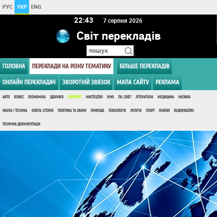
РУС
УКР
ENG
22:43
7 серпня 2026
Світ перекладів
ГОЛОВНА
ПЕРЕКЛАДИ НА РІЗНУ ТЕМАТИКУ
БІЛЬШЕ ПЕРЕКЛАДІВ
ОНЛАЙН ПЕРЕКЛАДАЧ
ЗВОРОТНІЙ ЗВЯЗОК
МАПА САЙТУ
РЕКЛАМА
АВТО
БІЗНЕС
ЕКОНОМІКА
ЗДОРОВ'Я
ІНТЕРНЕТ
МИСТЕЦТВО
КІНО
ПК, СОФТ
ЛІТЕРАТУРА
МЕДИЦИНА
МУЗИКА
НАУКА І ТЕХНІКА
ОСВІТА, ІСТОРІЯ
ПОЛІТИКА ТА ЗАКОН
ПРИРОДА
ПСИХОЛОГІЯ
РЕЛІГІЯ
СПОРТ
КРАЇНИ
БУДІВНИЦТВО
ТЕХНІЧНА ДОКУМЕНТАЦІЯ