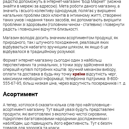
радістю допоможуть в інтернет-магазині "Боді Маркет" (можна
знайти в мережі за адресою). Мета роботи даного магазину, а
значить і всього колективу однодумців, полягає у вирішенні
нагальних проблем своїх клієнтів в інтимному житті, створенні
таких умов і надання таких засобів, які допомагають вирішити
проблеми зі здоровьем (головним чином - статевим) і повернути
радість і повноцінні відчуття близькості.
Магазин володіє досить значним асортиментом продукції, як
природного, так і штучного походження, реалізація яких
відбувається набагато зручнішим шляхом, як якщо б це
відбувалося в традиційному розуміюії.
Формат інтернет-магазину сьогодні один з найбільш
перспективних та унікальних, з точки зору здійснення всіх
операцій купівлі потрібних коштів: зручний механізм вибору,
оплати та доставка в будь-яку точку
країни
відсутність черг,
максимум необхідної інформації, телефонна підтримка: 8-800-
555-67-95, більш низкая ціна, через відсутність посередників і т. д.
Асортимент
А тепер, хотілося б сказати кілька слів про найголовніше -
асортименті магазину. Тут вашій увазі будуть представлені
продукти, які виготовлені з екологічно чистої сировини,
підкріплені багатовіковими народними дослідженнями і
наблЮден, що підвищують його ефективність. Тут є безліч
товарів для здоров'я та краси.