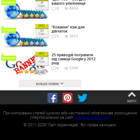
Інтернет
вашого улюбленця
11
Серп
0
4893
2015
"Кохання" ігри для
Інтернет
дівчаток
23
Серп
0
5515
2012
25 приводів потрапити
Інтернет
під санкції Google у 2012
24
Серп
році
0
5399
БІЛЬШЕ НОВИН
ВВЕРХ
При копіюванні статей (цілком або частинами) обов'язкове розміщення
гіперпосилання на сайт
worldtranslation.org
.
©
2011-2026
"Світ перекладів". Всі права захищені.