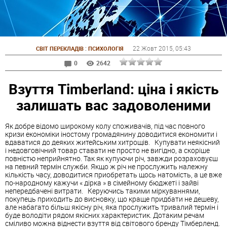
:
22 Жовт 2015
, 05:43
СВІТ ПЕРЕКЛАДІВ
ПСИХОЛОГІЯ
0
2642
Взуття Timberland: ціна і якість
залишать вас задоволеними
Як добре відомо широкому колу споживачів, під час повного
кризи економіки іностому громадянину доводитися економити і
вдаватися до деяких житейським хитрощів. Купувати неякісний
і недовговічний товар ставати не просто не вигідно, а скоріше
повністю неприйнятно. Так як купуючи річ, завжди розраховуєш
на певний термін служби. Якщо ж річ не прослужить належну
кількість часу, доводитися приобретать щось натомість, а це вже
по-народному кажучи « дірка » в сімейному бюджеті і зайві
непередбачені витрати. Керуючись такими міркуваннями,
покупець приходить до висновку, що краще придбати не дешеву,
але набагато більш якісну річ, яка прослужить тривалий термін і
буде володіти рядом якісних характеристик. Дотаким речам
сміливо можна віднести
взуття
від світового бренду Тімберленд.