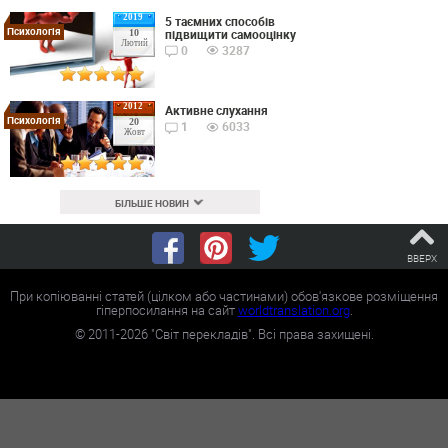
2019
5 таємних способів
Психологія
підвищити самооцінку
10
Лютий
0
3287
2012
Активне слухання
Психологія
20
1
6033
Жовт
БІЛЬШЕ НОВИН
ВВЕРХ
При копіюванні статей (цілком або частинами) обов'язкове розміщення
гіперпосилання на сайт
worldtranslation.org
.
©
2011-2026
"Світ перекладів". Всі права захищені.