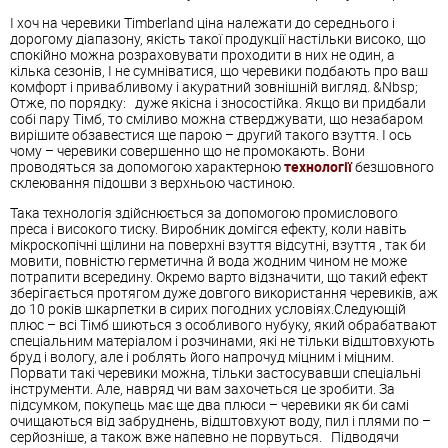
І хоч на черевики Timberland ціна належати до середнього і
дорогому діапазону, якість такої продукції настільки високо, що
спокійно можна розраховувати проходити в них не один, а
кілька сезонів, І не сумніватися, що черевики подбають про ваш
комфорт і привабливому і акуратний зовнішній вигляд. &Nbsp;
Отже, по порядку: дуже якісна і зносостійка. Якщо ви придбали
собі пару Тімб, то сміливо можна стверджувати, що незабаром
вирішите обзавестися ще парою – другий такого взуття. І ось
чому – черевики совершенно що не промокають. Вони
проводяться за допомогою характерною
технології
безшовного
склеювання підошви з верхньою частиною.
Така технологія здійснюється за допомогою промислового
преса і високого тиску. Виробник домігся ефекту, коли навіть
мікроскопічні щілини на поверхні взуття відсутні,
взуття
, так би
мовити, повністю герметична й вода жодним чином не може
потрапити всередину. Окремо варто відзначити, що такий ефект
зберігається протягом дуже довгого використання черевиків, аж
до 10 років шкарпетки в сирих погодних условіях.Следующій
плюс – всі Тімб шиються з особливого нубуку, який обрабатвают
спеціальним матеріалом і розчинами, які не тільки відштовхують
бруд і вологу, але і роблять його напрочуд міцним і міцним.
Порвати такі черевики можна, тільки застосувавши спеціальні
інструменти. Але, навряд чи вам захочеться це зробити. За
підсумком, покупець має ще два плюси – черевики як би самі
очищаються від забруднень, відштовхуют воду, пил і плями по –
серйозніше, а також вже напевно не порвуться. Підводячи