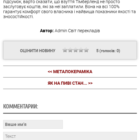
підсумок, варто сказати, що
взуття
Тімберленд не просто
заслуговує коштів, які за неї заплатили. Вона на всі 100%
гарантує комфорт свого власника і найвища показники якості та
зносостійкості.
Автор:
Admin
Світ перекладів
ОЦІНИТИ НОВИНУ
5
(голосів:
0
)
<< МЕТАЛОКЕРАМІКА
ЯК НА ПИВІ СТАН... >>
КОММЕНТАРИИ: