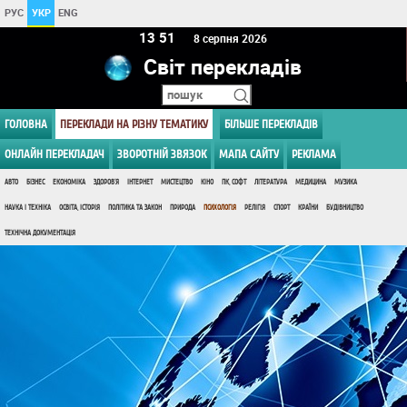
РУС
УКР
ENG
13 51
8 серпня 2026
Світ перекладів
ГОЛОВНА
ПЕРЕКЛАДИ НА РІЗНУ ТЕМАТИКУ
БІЛЬШЕ ПЕРЕКЛАДІВ
ОНЛАЙН ПЕРЕКЛАДАЧ
ЗВОРОТНІЙ ЗВЯЗОК
МАПА САЙТУ
РЕКЛАМА
АВТО
БІЗНЕС
ЕКОНОМІКА
ЗДОРОВ'Я
ІНТЕРНЕТ
МИСТЕЦТВО
КІНО
ПК, СОФТ
ЛІТЕРАТУРА
МЕДИЦИНА
МУЗИКА
НАУКА І ТЕХНІКА
ОСВІТА, ІСТОРІЯ
ПОЛІТИКА ТА ЗАКОН
ПРИРОДА
ПСИХОЛОГІЯ
РЕЛІГІЯ
СПОРТ
КРАЇНИ
БУДІВНИЦТВО
ТЕХНІЧНА ДОКУМЕНТАЦІЯ