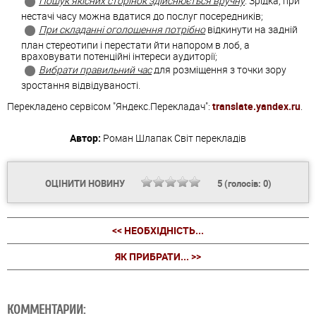
Пошук якісних сторінок здійснюється вручну
. Зрідка, при
нестачі часу можна вдатися до послуг посередників;
При складанні оголошення потрібно
відкинути на задній
план стереотипи і перестати йти напором в лоб, а
враховувати потенційні інтереси аудиторії;
Вибрати правильний час
для розміщення з точки зору
зростання відвідуваності.
Перекладено сервісом "Яндекс.Перекладач":
translate.yandex.ru
.
Автор:
Роман Шлапак
Світ перекладів
ОЦІНИТИ НОВИНУ
5
(голосів:
0
)
<< НЕОБХІДНІСТЬ...
ЯК ПРИБРАТИ... >>
КОММЕНТАРИИ: