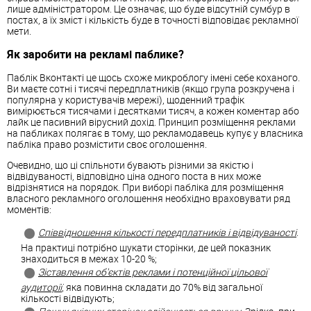
лише адміністратором. Це означає, що буде відсутній сумбур в
постах, а їх зміст і кількість буде в точності відповідає рекламної
мети.
Як заробити на рекламі паблике?
Паблік Вконтакті це щось схоже микроблогу імені себе коханого.
Ви маєте сотні і тисячі передплатників (якщо група розкручена і
популярна у користувачів мережі), щоденний трафік
вимірюється тисячами і десятками тисяч, а кожен коментар або
лайк це пасивний вірусний дохід. Принцип розміщення реклами
на пабликах полягає в тому, що рекламодавець купує у власника
пабліка право розмістити своє оголошення.
Очевидно, що ці спільноти бувають різними за якістю і
відвідуваності, відповідно ціна одного поста в них може
відрізнятися на порядок. При виборі пабліка для розміщення
власного рекламного оголошення необхідно враховувати ряд
моментів:
Співвідношення кількості передплатників і відвідуваності
.
На практиці потрібно шукати сторінки, де цей показник
знаходиться в межах 10-20 %;
Зіставлення об'єктів реклами і потенційної цільової
аудиторії
, яка повинна складати до 70% від загальної
кількості відвідують;