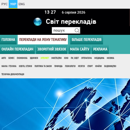
РУС
УКР
ENG
13:27
6 серпня 2026
Світ перекладів
ГОЛОВНА
ПЕРЕКЛАДИ НА РІЗНУ ТЕМАТИКУ
БІЛЬШЕ ПЕРЕКЛАДІВ
ОНЛАЙН ПЕРЕКЛАДАЧ
ЗВОРОТНІЙ ЗВЯЗОК
МАПА САЙТУ
РЕКЛАМА
АВТО
БІЗНЕС
ЕКОНОМІКА
ЗДОРОВ'Я
ІНТЕРНЕТ
МИСТЕЦТВО
КІНО
ПК, СОФТ
ЛІТЕРАТУРА
МЕДИЦИНА
МУЗИКА
НАУКА І ТЕХНІКА
ОСВІТА, ІСТОРІЯ
ПОЛІТИКА ТА ЗАКОН
ПРИРОДА
ПСИХОЛОГІЯ
РЕЛІГІЯ
СПОРТ
КРАЇНИ
БУДІВНИЦТВО
ТЕХНІЧНА ДОКУМЕНТАЦІЯ