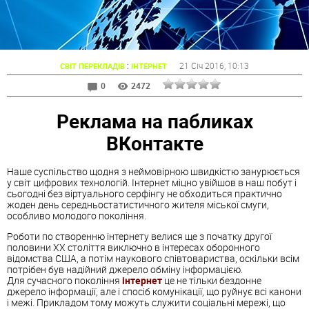
:
21 Січ 2016
, 10:13
СВІТ ПЕРЕКЛАДІВ
ІНТЕРНЕТ
0
2472
Реклама на пабликах
ВКонтакте
Наше суспільство щодня з неймовірною швидкістю занурюється
у світ цифрових технологій. Інтернет міцно увійшов в наш побут і
сьогодні без віртуального серфінгу не обходиться практично
жоден день середньостатистичного жителя міської смуги,
особливо молодого покоління.
Роботи по створенню інтернету велися ще з початку другої
половини ХХ століття виключно в інтересах оборонного
відомства США, а потім наукового співтовариства, оскільки всім
потрібен був надійний джерело обміну інформацією.
Для сучасного покоління
інтернет
це не тільки бездонне
джерело інформації, але і спосіб комунікації, що руйнує всі канони
і межі. Прикладом тому можуть служити соціальні мережі, що