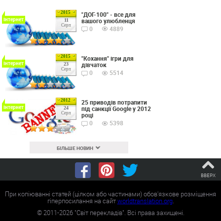
2015
"ДОГ-100" - все для
Інтернет
вашого улюбленця
11
Серп
0
4889
2015
"Кохання" ігри для
Інтернет
дівчаток
23
Серп
0
5514
2012
25 приводів потрапити
Інтернет
під санкції Google у 2012
24
Серп
році
0
5398
БІЛЬШЕ НОВИН
ВВЕРХ
При копіюванні статей (цілком або частинами) обов'язкове розміщення
гіперпосилання на сайт
worldtranslation.org
.
©
2011-2026
"Світ перекладів". Всі права захищені.