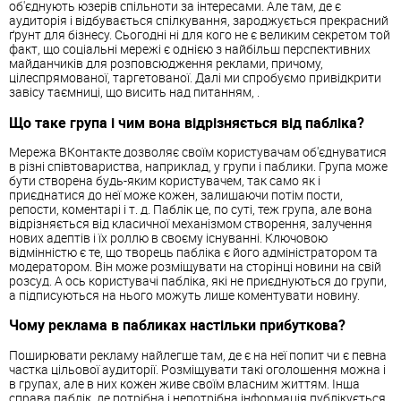
об'єднують юзерів спільноти за інтересами. Але там, де є
аудиторія і відбувається спілкування, зароджується прекрасний
ґрунт для бізнесу. Сьогодні ні для кого не є великим секретом той
факт, що соціальні мережі є однією з найбільш перспективних
майданчиків для розповсюдження реклами, причому,
цілеспрямованої, таргетованої. Далі ми спробуємо привідкрити
завісу таємниці, що висить над питанням, .
Що таке група і чим вона відрізняється від пабліка?
Мережа ВКонтакте дозволяє своїм користувачам об'єднуватися
в різні співтовариства, наприклад, у групи і паблики. Група може
бути створена будь-яким користувачем, так само як і
приєднатися до неї може кожен, залишаючи потім пости,
репости, коментарі і т. д. Паблік це, по суті, теж група, але вона
відрізняється від класичної механізмом створення, залучення
нових адептів і їх роллю в своєму існуванні. Ключовою
відмінністю є те, що творець пабліка є його адміністратором та
модератором. Він може розміщувати на сторінці новини на свій
розсуд. А ось користувачі пабліка, які не приєднуються до групи,
а підписуються на нього можуть лише коментувати новину.
Чому реклама в пабликах настільки прибуткова?
Поширювати рекламу найлегше там, де є на неї попит чи є певна
частка цільової аудиторії. Розміщувати такі оголошення можна і
в групах, але в них кожен живе своїм власним життям. Інша
справа паблік, де потрібна і непотрібна інформація публікується