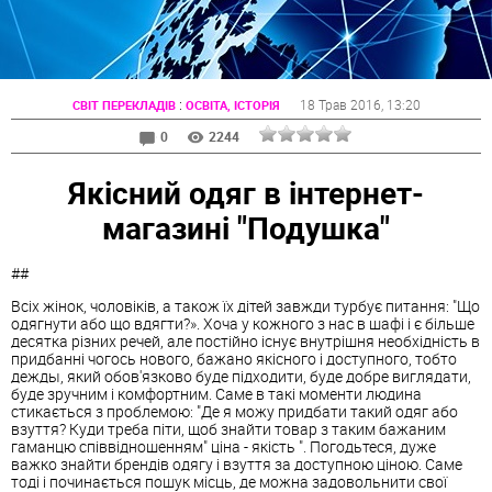
:
18 Трав 2016
, 13:20
СВІТ ПЕРЕКЛАДІВ
ОСВІТА, ІСТОРІЯ
0
2244
Якісний одяг в інтернет-
магазині "Подушка"
##
Всіх жінок, чоловіків, а також їх дітей завжди турбує питання: "Що
одягнути або що вдягти?». Хоча у кожного з нас в шафі і є більше
десятка різних речей, але постійно існує внутрішня необхідність в
придбанні чогось нового, бажано якісного і доступного, тобто
дежды, який обов'язково буде підходити, буде добре виглядати,
буде зручним і комфортним. Саме в такі моменти людина
стикається з проблемою: "Де я можу придбати такий одяг або
взуття? Куди треба піти, щоб знайти товар з таким бажаним
гаманцю співвідношенням" ціна - якість ". Погодьтеся, дуже
важко знайти брендів одягу і взуття за доступною ціною. Саме
тоді і починається пошук місць, де можна задовольнити свої