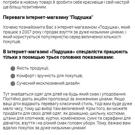
потреби в новому товарі й зробити себе красивіше і свій настрій
ще більш позитивним.
Переваги інтернет-магазину "Подушка"
Хочемо познайомити Вас з інтернет-магазином «Подушка», який
працює з 2007 року і продає взуття за дуже низькими цінами, і
який користується популярністю серед величезної кількості
покупців.
В інтернет-магазині «Подушка» спеціалісти працюють
тільки з поомщью трьох головних показниками:
Якість продукції;
Комфорт і зручність для покупців;
Сучасний ексклюзивний дизайн.
Тут знайдеться одяг для дітей на будь-який смак і уподобання.
Постійно діють акційні пропозиції за зниженими цінами. Якщо
ваші діти віддають перевагу класичний стиль, тоді вам буде дуже
мало часу, тому що вибір там величезний. Крім того, ви можете
придбати для своїх дітей одяг, як домашню, шкільну, костюми,
штани для хлопчиків, куртки, комбінезони, сукні та сарафани для
дівчаток, взуття і на різний смак головні убори. Тому, бажаю вам
вдалих покупок за дуже низькими цінами!