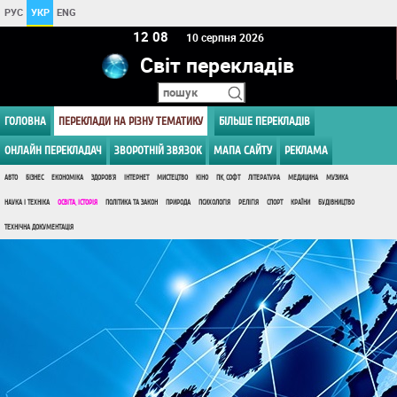
РУС
УКР
ENG
12:08
10 серпня 2026
Світ перекладів
ГОЛОВНА
ПЕРЕКЛАДИ НА РІЗНУ ТЕМАТИКУ
БІЛЬШЕ ПЕРЕКЛАДІВ
ОНЛАЙН ПЕРЕКЛАДАЧ
ЗВОРОТНІЙ ЗВЯЗОК
МАПА САЙТУ
РЕКЛАМА
АВТО
БІЗНЕС
ЕКОНОМІКА
ЗДОРОВ'Я
ІНТЕРНЕТ
МИСТЕЦТВО
КІНО
ПК, СОФТ
ЛІТЕРАТУРА
МЕДИЦИНА
МУЗИКА
НАУКА І ТЕХНІКА
ОСВІТА, ІСТОРІЯ
ПОЛІТИКА ТА ЗАКОН
ПРИРОДА
ПСИХОЛОГІЯ
РЕЛІГІЯ
СПОРТ
КРАЇНИ
БУДІВНИЦТВО
ТЕХНІЧНА ДОКУМЕНТАЦІЯ