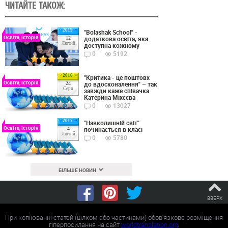
ЧИТАЙТЕ ТАКОЖ:
2019
"Bolashak School" -
Освіта, Історія
додаткова освіта, яка
12
Лютий
доступна кожному
0
5192
2016
"Критика - це поштовх
Освіта, Історія
до вдосконалення" – так
24
Серп
завжди каже співачка
Катерина Міхєєва
0
13027
2017
"Навколишній світ"
Освіта, Історія
починається в класі
4
Лютий
0
5780
БІЛЬШЕ НОВИН
ВВЕРХ
При копіюванні статей (цілком або частинами) обов'язкове розміщення
гіперпосилання на сайт
worldtranslation.org
.