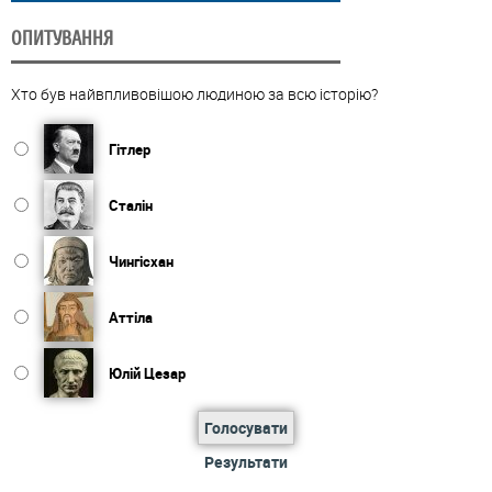
ОПИТУВАННЯ
Хто був найвпливовішою людиною за всю історію?
Гітлер
Сталін
Чингісхан
Аттіла
Юлій Цезар
Голосувати
Результати