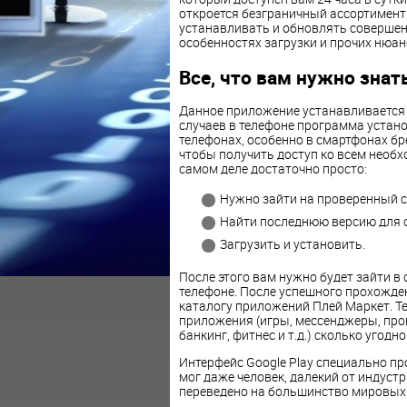
откроется безграничный ассортимент
устанавливать и обновлять совершен
особенностях загрузки и прочих нюан
Все, что вам нужно знат
Данное приложение устанавливается 
случаев в телефоне программа устано
телефонах, особенно в смартфонах б
чтобы получить доступ ко всем необ
самом деле достаточно просто:
Нужно зайти на проверенный са
Найти последнюю версию для 
Загрузить и установить.
После этого вам нужно будет зайти в 
телефоне. После успешного прохожден
каталогу приложений Плей Маркет. Т
приложения (игры, мессенджеры, про
банкинг, фитнес и т.д.) сколько угодно
Интерфейс Google Play специально п
мог даже человек, далекий от индуст
переведено на большинство мировых 