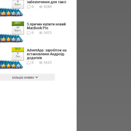
забезпечення для таксі
4
Берез
0
4280
2017
5 причин купити новий
MacBook Pro
13
Берез
0
3475
2019
AdvertApp: заробіток на
встановленні Андроїд-
9
Лип
додатків
0
5625
БІЛЬШЕ НОВИН