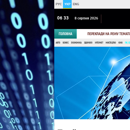
РУС
УКР
ENG
06:33
8 серпня 2026
ГОЛОВНА
ПЕРЕКЛАДИ НА РІЗНУ ТЕМАТ
АВТО
БІЗНЕС
ЕКОНОМІКА
ЗДОРОВ'Я
ІНТЕРНЕТ
МИСТЕЦТВО
КІНО
ПК, С