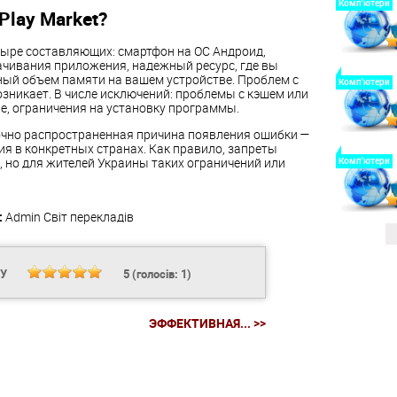
Комп'ютери
Play Market?
тыре составляющих: смартфон на ОС Андроид,
ачивания приложения, надежный ресурс, где вы
ный объем памяти на вашем устройстве. Проблем с
Комп'ютери
озникает. В числе исключений: проблемы с кэшем или
e, ограничения на установку программы.
очно распространенная причина появления ошибки —
я в конкретных странах. Как правило, запреты
 но для жителей Украины таких ограничений или
Комп'ютери
:
Admin
Світ перекладів
НУ
5
(голосів:
1
)
ЭФФЕКТИВНАЯ... >>