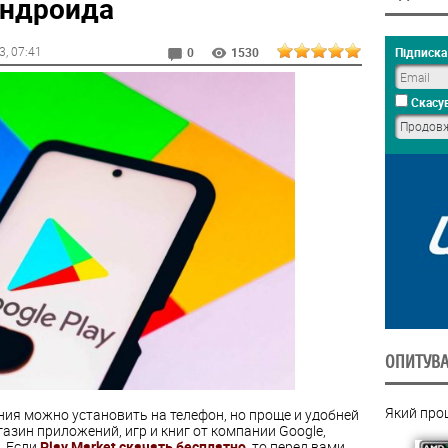
андроида
3
, 07:41
Підписка 
0
1530
Скасув
ОПИТУВ
Який про
ия можно установить на телефон, но проще и удобней
газин приложений, игр и книг от компании Google,
. Если
Play Market скачать бесплатно
, то перед вами