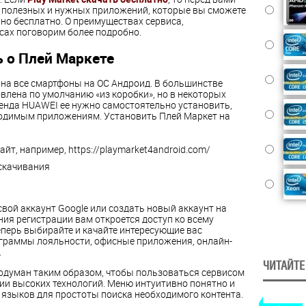
 полезных и нужных приложений, которые вы сможете
но бесплатно. О преимуществах сервиса,
сах поговорим более подробно.
ь о Плей Маркете
на все смартфоны на ОС Андроид. В большинстве
влена по умолчанию «из коробки», но в некоторых
ренда HUAWEI ее нужно самостоятельно установить,
ходимым приложениям. Установить Плей Маркет на
йт, например, https://playmarket4android.com/
скачивания
свой аккаунт Google или создать новый аккаунт на
ия регистрации вам откроется доступ ко всему
еперь выбирайте и качайте интересующие вас
граммы лояльности, офисные приложения, онлайн-
.
ЧИТАЙТЕ
родуман таким образом, чтобы пользоваться сервисом
рии высоких технологий. Меню интуитивно понятно и
языков для простоты поиска необходимого контента.