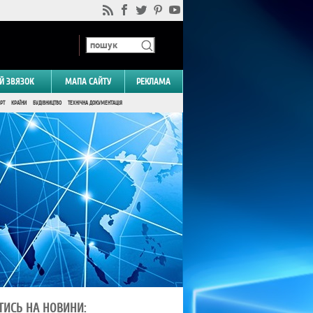
Й ЗВЯЗОК
МАПА САЙТУ
РЕКЛАМА
РТ
КРАЇНИ
БУДІВНИЦТВО
ТЕХНІЧНА ДОКУМЕНТАЦІЯ
ТИСЬ НА НОВИНИ: