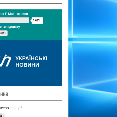
по E-Mail - новини
4701
ати підписку
АННЯ
цесор краще?