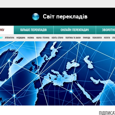
Світ перекладів
ИКУ
БІЛЬШЕ ПЕРЕКЛАДІВ
ОНЛАЙН ПЕРЕКЛАДАЧ
ЗВОРОТНІ
ОФТ
ЛІТЕРАТУРА
МЕДИЦИНА
МУЗИКА
НАУКА І ТЕХНІКА
ОСВІТА, ІСТОРІЯ
ПОЛІТИКА ТА ЗАКОН
ПРИРОДА
ПСИХОЛОГІЯ
РЕЛІГІЯ
СПО
ПІДПИСА