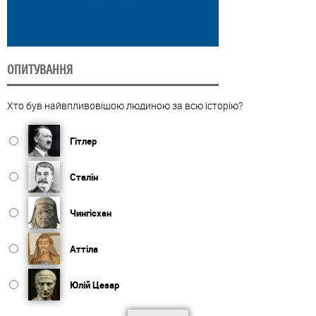
ОПИТУВАННЯ
Хто був найвпливовішою людиною за всю історію?
Гітлер
Сталін
Чингісхан
Аттіла
Юлій Цезар