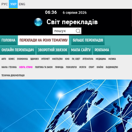
РУС
УКР
ENG
06 36
6 серпня 2026
Світ перекладів
ГОЛОВНА
ПЕРЕКЛАДИ НА РІЗНУ ТЕМАТИКУ
БІЛЬШЕ ПЕРЕКЛАДІВ
ОНЛАЙН ПЕРЕКЛАДАЧ
ЗВОРОТНІЙ ЗВЯЗОК
МАПА САЙТУ
РЕКЛАМА
АВТО
БІЗНЕС
ЕКОНОМІКА
ЗДОРОВ'Я
ІНТЕРНЕТ
МИСТЕЦТВО
КІНО
ПК, СОФТ
ЛІТЕРАТУРА
МЕДИЦИНА
МУЗИКА
НАУКА І ТЕХНІКА
ОСВІТА, ІСТОРІЯ
ПОЛІТИКА ТА ЗАКОН
ПРИРОДА
ПСИХОЛОГІЯ
РЕЛІГІЯ
СПОРТ
КРАЇНИ
БУДІВНИЦТВО
ТЕХНІЧНА ДОКУМЕНТАЦІЯ