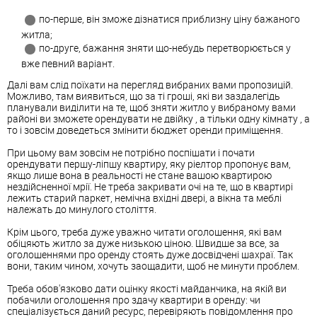
по-перше, він зможе дізнатися приблизну ціну бажаного
житла;
по-друге, бажання зняти що-небудь перетворюється у
вже певний варіант.
Далі вам слід поїхати на перегляд вибраних вами пропозицій.
Можливо, там виявиться, що за ті гроші, які ви заздалегідь
планували виділити на те, щоб зняти житло у вибраному вами
районі ви зможете орендувати не двійку , а тільки одну кімнату , а
то і зовсім доведеться змінити бюджет оренди приміщення.
При цьому вам зовсім не потрібно поспішати і почати
орендувати першу-ліпшу квартиру, яку ріелтор пропонує вам,
якщо лише вона в реальності не стане вашою квартирою
нездійсненної мрії. Не треба закривати очі на те, що в квартирі
лежить старий паркет, немічна вхідні двері, а вікна та меблі
належать до минулого століття.
Крім цього, треба дуже уважно читати оголошення, які вам
обіцяють житло за дуже низькою ціною. Швидше за все, за
оголошеннями про оренду стоять дуже досвідчені шахраї. Так
вони, таким чином, хочуть заощадити, щоб не минути проблем.
Треба обов'язково дати оцінку якості майданчика, на якій ви
побачили оголошення про здачу квартири в оренду: чи
спеціалізується даний ресурс, перевіряють повідомлення про