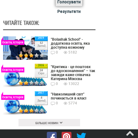
Голосувати
Результати
ЧИТАЙТЕ ТАКОЖ:
2019
"Bolashak School" -
Освіта, Історія
додаткова освіта, яка
12
Лютий
доступна кожному
0
5182
2016
"Критика - це поштовх
Освіта, Історія
до вдосконалення" – так
24
Серп
завжди каже співачка
Катерина Міхєєва
0
13022
2017
"Навколишній світ"
Освіта, Історія
починається в класі
4
Лютий
0
5774
БІЛЬШЕ НОВИН