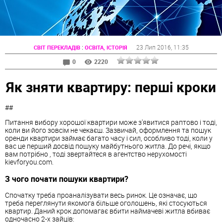
:
23 Лип 2016
, 11:35
СВІТ ПЕРЕКЛАДІВ
ОСВІТА, ІСТОРІЯ
0
2220
Як зняти квартиру: перші кроки
##
Питання вибору хорошої квартири може з'явитися раптово і тоді,
коли ви його зовсім не чекаєш. Зазвичай, оформлення та пошук
оренди квартири займає багато часу і сил, особливо тоді, коли у
вас це перший досвід пошуку майбутнього житла. До речі, якщо
вам потрібно , тоді звертайтеся в агентство нерухомості
kievforyou.com.
З чого почати пошуки квартири?
Спочатку треба проаналізувати весь ринок. Це означає, що
треба переглянути якомога більше оголошень, які стосуються
квартир. Даний крок допомагає вбити наймачеві житла вбиває
одночасно 2-х зайців: