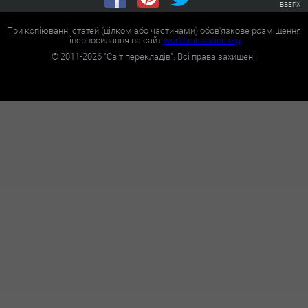
ВВЕРХ
При копіюванні статей (цілком або частинами) обов'язкове розміщення
гіперпосилання на сайт
worldtranslation.org
.
©
2011-2026
"Світ перекладів". Всі права захищені.