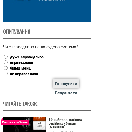
ОПИТУВАННЯ
Чи справедлива наша судова система?
дуже справедлива
справедлива
більш менш
не справедливо
Голосувати
Результати
ЧИТАЙТЕ ТАКОЖ:
2012
10 найжорстокіших
Політика та Закон
серійних убивць
22
Вер
(маніяків)
0
6265