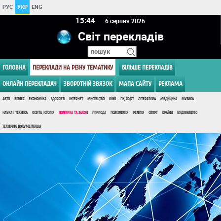
РУС
УКР
ENG
15:44
6 серпня 2026
Світ перекладів
ГОЛОВНА
ПЕРЕКЛАДИ НА РІЗНУ ТЕМАТИКУ
БІЛЬШЕ ПЕРЕКЛАДІВ
ОНЛАЙН ПЕРЕКЛАДАЧ
ЗВОРОТНІЙ ЗВЯЗОК
МАПА САЙТУ
РЕКЛАМА
АВТО
БІЗНЕС
ЕКОНОМІКА
ЗДОРОВ'Я
ІНТЕРНЕТ
МИСТЕЦТВО
КІНО
ПК, СОФТ
ЛІТЕРАТУРА
МЕДИЦИНА
МУЗИКА
НАУКА І ТЕХНІКА
ОСВІТА, ІСТОРІЯ
ПОЛІТИКА ТА ЗАКОН
ПРИРОДА
ПСИХОЛОГІЯ
РЕЛІГІЯ
СПОРТ
КРАЇНИ
БУДІВНИЦТВО
ТЕХНІЧНА ДОКУМЕНТАЦІЯ