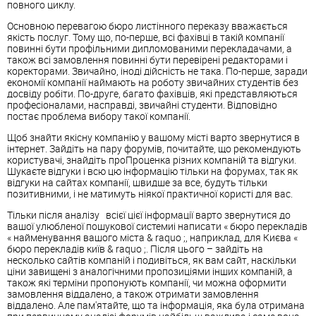
повного циклу.
Основною перевагою
бюро
листінного переказу вважається
якість послуг. Тому що, по-перше, всі фахівці в такій компанії
повинні бути профільними дипломованими перекладачами, а
також всі замовлення повинні бути перевірені редакторами і
коректорами. Звичайно, іноді дійсність не така. По-перше, заради
економії компанії наймають на роботу звичайних студентів без
досвіду робіти. По-друге, багато фахівців, які представляються
професіоналами, насправді, звичайні студенти. Відповідно
постає проблема вибору такої компанії.
Щоб знайти якісну компанію у вашому місті варто звернутися в
інтернет. Зайдіть на пару форумів, почитайте, що рекомендують
користувачі, знайдіть проПроценка різних компаній та відгуки.
Шукаєте відгуки і всю цю інформацію тільки на форумах, так як
відгуки на сайтах компанії, швидше за все, будуть тільки
позитивними, і не матимуть ніякої практичної користі для вас.
Тільки після аналізу всієї цієї інформації варто звернутися до
вашої улюбленої пошукової системиі написати «
бюро
перекладів
« найменування вашого міста & raquo ;, наприклад, для Києва «
бюро
перекладів
київ & raquo ;. Після цього – зайдіть на
несколько сайтів компаній і подивіться, як вам сайт, наскільки
ціни завищені з аналогічними пропозиціями інших компаній, а
також які терміни пропонують компанії, чи можна оформити
замовлення віддалено, а також отримати замовлення
віддалено. Але пам'ятайте, що та інформація, яка була отримана