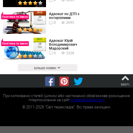
2018
Адвокат по ДТП з
Політика та Закон
потерпілими
29
Лист
0
2695
2015
Адвокат Юрій
Політика та Закон
Володимирович
18
Лип
Мадорский
0
3328
БІЛЬШЕ НОВИН
ВВЕРХ
При копіюванні статей (цілком або частинами) обов'язкове розміщення
гіперпосилання на сайт
worldtranslation.org
.
©
2011-2026
"Світ перекладів". Всі права захищені.