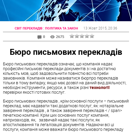
:
13 Жовт 2015
, 20:36
СВІТ ПЕРЕКЛАДІВ
ПОЛІТИКА ТА ЗАКОН
0
2675
Бюро письмових перекладів
Бюро
письмових
перекладів
означає, що компанія надає
професійні письмові переклади документів з і на достатню
кількість мов, щоб задовольнити повністю всі потреби
замовників. Компанія може називатися
бюрпро
перекладів
тільки в тому випадку, якщо має дозвіл на даний вид діяльності,
необхідні інструменти, ресурси, а також різні
технології
перевірки якості готових послуг.
Бюро
письмових
перекладів
, крім основної послуги – письмовий
переклад, має надавати такі додаткові послуг, як: нотаріальне
завірення
перекладів
, а також завірення
перекладів < / span>
печаткою компанії. Крім цих основних послуг компанія,
напризаходів, як, зазвичай надає такі послуги, як
апостилювання та легалізація документів. Надаючи всі ці
послуги, компанія може вважати
бюро
письмового перекладу