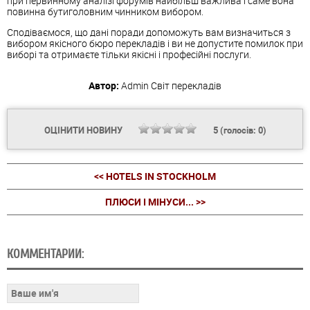
при первинному аналізі форумів найбільш важлива і саме вона
повинна бутиголовним чинником вибором.
Сподіваємося, що дані поради допоможуть вам визначиться з
вибором якісного
бюро
перекладів
і ви не допустите помилок при
виборі та отримаєте тільки якісні і професійні послуги.
Автор:
Admin
Світ перекладів
ОЦІНИТИ НОВИНУ
5
(голосів:
0
)
<< HOTELS IN STOCKHOLM
ПЛЮСИ І МІНУСИ... >>
КОММЕНТАРИИ: