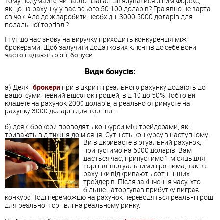
Тому подумайте, чи варто взагалі зв'язуватися з цим Форекс,
якщо на рахунку у вас всього 50-100 доларів? Гра явно не варта
свічок. Але де ж заробити необхідні 3000-5000 доларів для
подальшої торгівлі?
І тут до нас знову на виручку приходить конкуренція між
брокерами. Щоб залучити додаткових клієнтів до себе вони
часто надають різні бонуси.
Види бонусів:
а) Деякі
брокери
при відкритті реального рахунку додають до
вашої суми певний відсоток грошей, від 10 до 50%. Тобто ви
кладете на рахунок 2000 доларів, а реально отримуєте на
рахунку 3000 доларів для торгівлі.
б) деякі брокери проводять конкурси між трейдерами, які
тривають від тижня до місяця. Сутність конкурсу в наступному.
Ви відкриваєте віртуальний рахунок,
припустимо на 5000 доларів. Вам
дається час, припустимо 1 місяць для
торгівлі віртуальними грошима, такі ж
рахунки відкривають сотні інших
трейдерів. Після закінчення часу, хто
більше наторгував прибутку виграє
конкурс. Тоді переможцю на рахунок переводяться реальні гроші
для реальної торгівлі на реальному ринку.