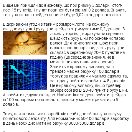
Вище ми прийшли до висновку, що при ризику 3 долари і стоп-
лосі 15 пунктів, 1 пункт повинен бути рівний 0,2 долара. Значить
торгувати наш трейдер повинен буде 0,02 стандартного лота.
Відкриваючи угоди з таким розміром лота, на кожному
вигідному пункті руху ціни трейдер отримуватиме 0,2 долара.
З
досвіду торгівлі, вирахували середню
швидкість руху ціни по основних парах
валют. Для найпопулярнішою пари
валют євро-долар швидкість руху ціни
складає в середньому 20-40 пунктів на
годину (це середнє значення, не в
момент виходу важливих новин).
Значить в кращому випадку, наш
трейдер має на рахунку 100 доларів і
торгує за правилами маніменеджмента,
за годину роботи заробить 4-8 доларів.
Це в кращому випадку, якщо трейдер
забере собі всі ці 20-40 пунктів руху ціни.
А зробити це дуже складно. Найчастіше за день роботи трейдер
із 100 доларами початкового депозиту може отримати до 5
доларів.
Тому, для нормальних заробітків необхідно збільшувати суму
початкового депозиту. Для нормальних 50-100 доларів заробітку
в день необхідно мати на рахунку 3000-5000 доларів.