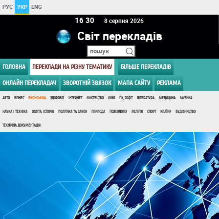
РУС
УКР
ENG
16 30
8 серпня 2026
Світ перекладів
ГОЛОВНА
ПЕРЕКЛАДИ НА РІЗНУ ТЕМАТИКУ
БІЛЬШЕ ПЕРЕКЛАДІВ
ОНЛАЙН ПЕРЕКЛАДАЧ
ЗВОРОТНІЙ ЗВЯЗОК
МАПА САЙТУ
РЕКЛАМА
АВТО
БІЗНЕС
ЕКОНОМІКА
ЗДОРОВ'Я
ІНТЕРНЕТ
МИСТЕЦТВО
КІНО
ПК, СОФТ
ЛІТЕРАТУРА
МЕДИЦИНА
МУЗИКА
НАУКА І ТЕХНІКА
ОСВІТА, ІСТОРІЯ
ПОЛІТИКА ТА ЗАКОН
ПРИРОДА
ПСИХОЛОГІЯ
РЕЛІГІЯ
СПОРТ
КРАЇНИ
БУДІВНИЦТВО
ТЕХНІЧНА ДОКУМЕНТАЦІЯ