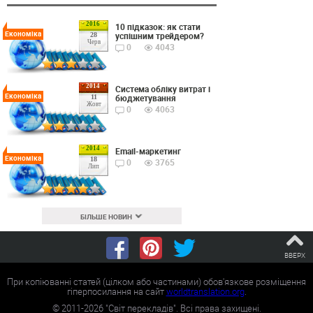
2016
10 підказок: як стати
Економіка
успішним трейдером?
28
Черв
0
4043
2014
Cистема обліку витрат і
Економіка
бюджетування
11
Жовт
0
4063
2014
Email-маркетинг
Економіка
18
0
3765
Лип
БІЛЬШЕ НОВИН
ВВЕРХ
При копіюванні статей (цілком або частинами) обов'язкове розміщення
гіперпосилання на сайт
worldtranslation.org
.
©
2011-2026
"Світ перекладів". Всі права захищені.