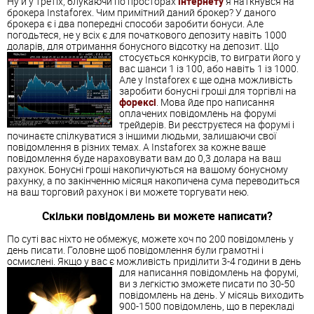
Ну й у третіх, блукаючи по просторах
інтернету
я наткнувся на
брокера Instaforex. Чим примітний даний брокер? У даного
брокера є і два попередні способи заробити бонуси. Але
погодьтеся, не у всіх є для початкового депозиту навіть 1000
доларів, для отримання бонусного відсотку на депозит.
Що
стосується конкурсів, то виграти його у
вас шанси 1 із 100, або навіть 1 із 1000.
Але у Instaforex є ще одна можливість
заробити бонусні гроші для торгівлі на
форексі
. Мова йде про написання
оплачених повідомлень на форумі
трейдерів. Ви реєструєтеся на форумі і
починаєте спілкуватися з іншими людьми, залишаючи свої
повідомлення в різних темах. А Instaforex за кожне ваше
повідомлення буде нараховувати вам до 0,3 долара на ваш
рахунок. Бонусні гроші накопичуються на вашому бонусному
рахунку, а по закінченню місяця накопичена сума переводиться
на ваш торговий рахунок і ви можете торгувати нею.
Скільки повідомлень ви можете написати?
По суті вас ніхто не обмежує, можете хоч по 200 повідомлень у
день писати. Головне щоб повідомлення були грамотні і
осмислені. Якщо у вас є можливість приділити 3-4 години в день
для написання повідомлень на форумі,
ви з легкістю зможете писати по 30-50
повідомлень на день. У місяць виходить
900-1500 повідомлень, що в перекладі