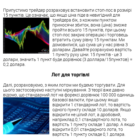
Припустимо трейдер розраховує встановити стоп-лос в розмірі
15 пунктів. Це означає, що якщо ціна піде в невигідний для
трейдера
бік, з кожним пунктом
приносячи збиток, вона (ціна) зможе
пройти всього 15 пунктів, при цьому
стоп-лос закриє операцію і торговець
втратить суму рівну 15 пунктам. Ми
домовилися, що сума ця у нас рівна 3
доларам. Давайте розрахуємо вартість
1 пункту руху ціни. 15 пунктів - це 3
долари, значить 1 пункт буде дорівнює (3 доллара/15пунктов) =
0,2 долара.
Лот для торгівлі
Далі, розраховуємо, з яким лотом ми будемо торгувати. Для
цього застосовуємо наступні міркування. З теорії вже давно
відомо, що стандарний лот на форексі дорівнює 100 000 одиниць
базової валюти, при цьому якщо
відкрити 1 стандарний лот, то вартість
одного пункту складе 10 доларів. Якщо
відкрити не цілий лот, а дробовий,
наприклад 0,1 стандартного лота, то
вартість 1 пункту складе 1 долар. А якщо
відкрити 0,01 стандарного лота, то
вартість 1 пункту складе 0,1 долара.