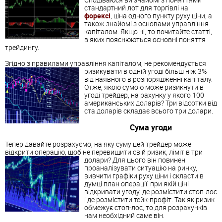
стандартний лот для торгівлі на
форексі
, ціна одного пункту руху ціни, а
також знайомі з основами управління
капіталом. Якщо ні, то почитайте статті,
в яких пояснюються основні поняття
трейдингу.
Згідно з правилами управління капіталом, не рекомендується
ризикувати в одній угоді більш ніж 3%
від наявного в розпорядженні капіталу.
Отже, якою сумою може ризикнути в
угоді трейдер, на рахунку у якого 100
американських доларів? Три відсотки від
ста доларів складає всього три долари.
Сума угоди
Тепер давайте розрахуємо, на яку суму цей трейдер може
відкрити операцію, щоб не перевищити свій ризик, ліміт в три
долари?
Для цього він повинен
проаналізувати ситуацію на ринку,
вивчити графіки руху ціни і скласти в
думці план операції: при якій ціні
відкривати угоду, де розмістити стоп-лос
і де розмістити тейк-профіт. Так як ризик
обмежує стоп-лос, то для розрахунків
нам необхідний саме він.