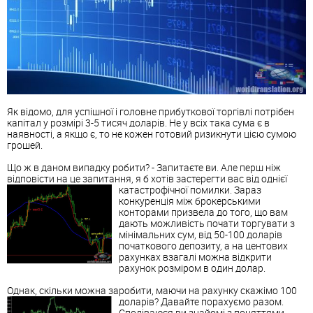
Як відомо, для успішної і головне прибуткової торгівлі потрібен
капітал у розмірі 3-5 тисяч доларів. Не у всіх така сума є в
наявності, а якщо є, то не кожен готовий ризикнути цією сумою
грошей.
Що ж в даном випадку робити? - Запитаєте ви. Але перш ніж
відповісти на це запитання, я б хотів застерегти вас від однієї
катастрофічної помилки.
Зараз
конкуренція між брокерськими
конторами призвела до того, що вам
дають можливість почати торгувати з
мінімальних сум, від 50-100 доларів
початкового депозиту, а на центових
рахунках взагалі можна відкрити
рахунок розміром в один долар.
Однак, скільки можна заробити, маючи на рахунку скажімо 100
доларів? Давайте порахуємо разом.
Сподіваюся ви знайомі з поняттями