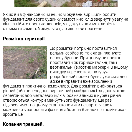
Якщо ви з фінансових чи інших міркувань вирішили робити
фундамент для свого будинку самостійно, слід звернути увагу на
кілька нібито простих нюансів, які дадуть вам можливість
отримати саме той результат, до якого ви прагнете.
Розмітка території.
До розмітки потрібно поставитися
вельми серйозно, так як ви плануєте
основу будови. При цьому ви повинні
проставити як горизонтальні, так і
вертикальні (висотні) маркери. В іншому
випадку перенести «в натуру»
розроблений проект буде дуже складно,
адже виправити вже зроблений
фундамент практично неможливо. Для розмітки вибирається
рівний (або попередньо вирівняний) майданчик і за допомогою
дерев'яних або металевих кілків, розмічальних шнурів і рівнів
створюються контури майбутнього фундаменту. Ще раз
підкреслимо - на цьому етапі економити не варто: якщо є
можливість запросити фахівця або хоча б знаючого помічника -
зробіть це.
Копання траншей.