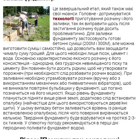
Це завершальний етап, який також має
свої нюанси. Головне - дотримуватися
технології
приготування розчину і його
заливки, так як виправити щось після
застигання розчину буде досить
проблематично. Для заливки
фундаменту застосовують готові
бетонні суміші (200М і 300М), але можна
виготовити суміш і самостійно, що дозволить вам заощадити
чималу суму грошей. Для цього необхідні лише пісок, цемент і
вода. Основною характеристикою якісного розчину є його
консистенція - однорідна, без грудочок невимішаного піску та
цементу. Він повинен бути досить рідким, щоб не утворювати
порожнеч (при необхідності слід розбавити розчин водою). При
заливанні необхідно утрамбовувати розчин (вручну або з
використанням механічних або пневматичних вібраторів), щоб
не виникали повітряні бульбашки у фундаменті, що погано
позначиться на його міцності. Якщо рівень фундаменту
планується підняти вище рівня землі, додатково слід встановити
опалубку (найчастіше для цього використовуються дерев'яні
щити). У цьому випадку бетон заливається врівень із раніше
встановленою опалубкою, після чого поверхня вирівнюється
кельмою. Твердіння фундаменту буде відбуватися на протязі 2-3-
ох тижнів. У спекотну погоду рекомендується в перші дні
періодично поливати фундамент водою.