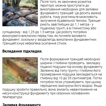
Після того, як закінчена розмітка
території, можна приступати до
викопування необхідних для заливки
фундаменту траншей. Це досить важка
робота, тому розгляньте можливість
залучення будівельної техніки. Траншеї
риють завглибшки до 1,1 метра - у
піщаному грунті, а в глинистому або
супіщаному - від 1,25 до 1,5 метра. Цю роботу потрібно
виконувати виключно перед тим, як почнете заливати
фундамент, оскільки у заздалегідь викопаних фундаментних
траншей існує небезпека осипання стінок.
Вкладання підкладки.
Після формування траншей необхідної
ширини і глибини проводять закладку
піщаної подушки під основу фундаменту.
Залежно від типу грунту і глибини його
промерзання подушка закладається на
глибину від 10 до 35 сантиметрів. Потім
потрібно пісок утрамбувати, при цьому
періодично змочуючи його водою. Якщо
подушку зробити правильно, вона знизить навантаження на
несучі конструкції фундаменту при сезонних коливаннях
температури.
Заливка фундаменту.