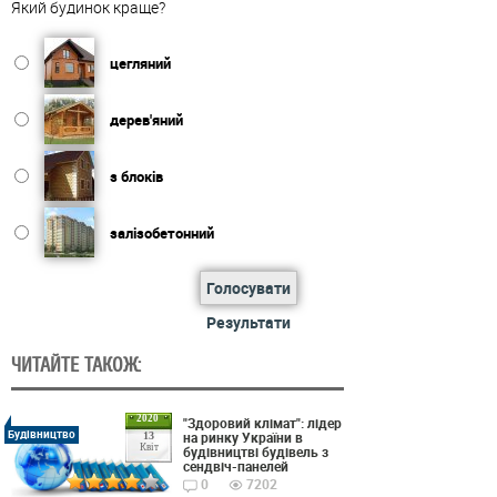
Який будинок краще?
цегляний
дерев'яний
з блоків
залізобетонний
Голосувати
Результати
ЧИТАЙТЕ ТАКОЖ:
2020
"Здоровий клімат": лідер
Будівництво
на ринку України в
13
Квіт
будівництві будівель з
сендвіч-панелей
0
7202