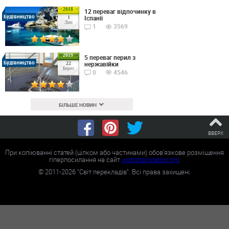
2018
12 переваг відпочинку в
Будівництво
Іспанії
1
Лип
1
3569
2019
5 переваг перил з
Будівництво
нержавійки
22
Берез
0
4546
БІЛЬШЕ НОВИН
ВВЕРХ
При копіюванні статей (цілком або частинами) обов'язкове розміщення
гіперпосилання на сайт
worldtranslation.org
.
©
2011-2026
"Світ перекладів". Всі права захищені.