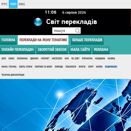
РУС
УКР
ENG
11 06
6 серпня 2026
Світ перекладів
ГОЛОВНА
ПЕРЕКЛАДИ НА РІЗНУ ТЕМАТИКУ
БІЛЬШЕ ПЕРЕКЛАДІВ
ОНЛАЙН ПЕРЕКЛАДАЧ
ЗВОРОТНІЙ ЗВЯЗОК
МАПА САЙТУ
РЕКЛАМА
АВТО
БІЗНЕС
ЕКОНОМІКА
ЗДОРОВ'Я
ІНТЕРНЕТ
МИСТЕЦТВО
КІНО
ПК, СОФТ
ЛІТЕРАТУРА
МЕДИЦИНА
МУЗИКА
НАУКА І ТЕХНІКА
ОСВІТА, ІСТОРІЯ
ПОЛІТИКА ТА ЗАКОН
ПРИРОДА
ПСИХОЛОГІЯ
РЕЛІГІЯ
СПОРТ
КРАЇНИ
БУДІВНИЦТВО
ТЕХНІЧНА ДОКУМЕНТАЦІЯ