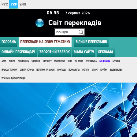
РУС
УКР
ENG
06:55
7 серпня 2026
Світ перекладів
ГОЛОВНА
ПЕРЕКЛАДИ НА РІЗНУ ТЕМАТИКУ
БІЛЬШЕ ПЕРЕКЛАДІВ
ОНЛАЙН ПЕРЕКЛАДАЧ
ЗВОРОТНІЙ ЗВЯЗОК
МАПА САЙТУ
РЕКЛАМА
АВТО
БІЗНЕС
ЕКОНОМІКА
ЗДОРОВ'Я
ІНТЕРНЕТ
МИСТЕЦТВО
КІНО
ПК, СОФТ
ЛІТЕРАТУРА
МЕДИЦИНА
МУЗИКА
НАУКА І ТЕХНІКА
ОСВІТА, ІСТОРІЯ
ПОЛІТИКА ТА ЗАКОН
ПРИРОДА
ПСИХОЛОГІЯ
РЕЛІГІЯ
СПОРТ
КРАЇНИ
БУДІВНИЦТВО
ТЕХНІЧНА ДОКУМЕНТАЦІЯ