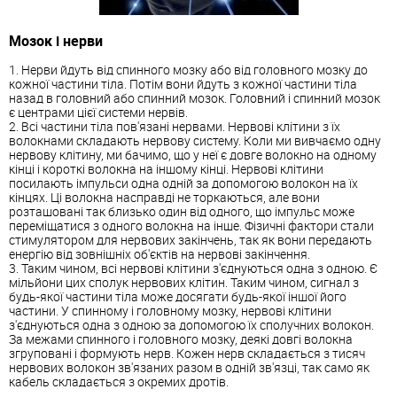
Мозок і нерви
1. Нерви йдуть від спинного мозку або від головного мозку до
кожної частини тіла. Потім вони йдуть з кожної частини тіла
назад в головний або спинний мозок. Головний і спинний мозок
є центрами цієї системи нервів.
2. Всі частини тіла пов'язані нервами. Нервові клітини з їх
волокнами складають нервову систему. Коли ми вивчаємо одну
нервову клітину, ми бачимо, що у неї є довге волокно на одному
кінці і короткі волокна на іншому кінці. Нервові клітини
посилають імпульси одна одній за допомогою волокон на їх
кінцях. Ці волокна насправді не торкаються, але вони
розташовані так близько один від одного, що імпульс може
переміщатися з одного волокна на інше. Фізичні фактори стали
стимулятором для нервових закінчень, так як вони передають
енергію від зовнішніх об'єктів на нервові закінчення.
3. Таким чином, всі нервові клітини з'єднуються одна з одною. Є
мільйони цих сполук нервових клітин. Таким чином, сигнал з
будь-якої частини тіла може досягати будь-якої іншої його
частини. У спинному і головному мозку, нервові клітини
з'єднуються одна з одною за допомогою їх сполучних волокон.
За межами спинного і головного мозку, деякі довгі волокна
згруповані і формують нерв. Кожен нерв складається з тисяч
нервових волокон зв'язаних разом в одній зв'язці, так само як
кабель складається з окремих дротів.