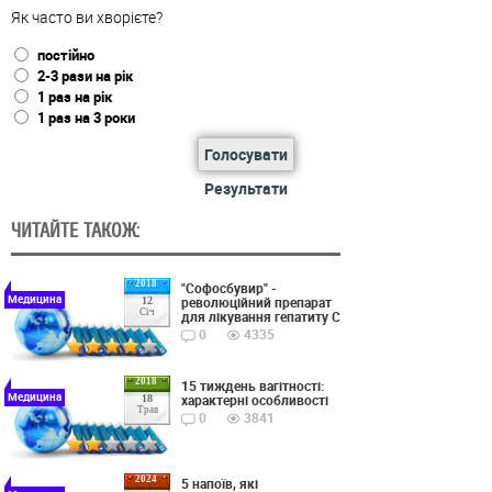
Як часто ви хворієте?
постійно
2-3 рази на рік
1 раз на рік
1 раз на 3 роки
Голосувати
Результати
ЧИТАЙТЕ ТАКОЖ:
2018
"Софосбувир" -
Медицина
революційний препарат
12
Січ
для лікування гепатиту С
0
4335
2018
15 тиждень вагітності:
Медицина
характерні особливості
18
Трав
0
3841
2024
5 напоїв, які