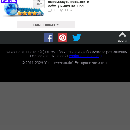
Медицина
допоможуть покращити
24
Лист
роботу вашої печінки
0
1157
БІЛЬШЕ НОВИН
ВВЕРХ
При копіюванні статей (цілком або частинами) обов'язкове розміщення
гіперпосилання на сайт
worldtranslation.org
.
©
2011-2026
"Світ перекладів". Всі права захищені.