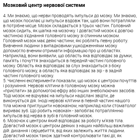
Мозковий центр нервової системи
4. Ми знаємо, що нерви проводять імпульси до мозку. Ми знаємо,
що мозок посилає ці імпульси вздовж так, щоб вони потрапляли
в потрібне місце. Мозок складається з трьох частин. Головний
мозок сидить, як шапка на мозочку. І довгастий мозок є довгою
частиною з'єднання головного мозку зі спинним мозком.
Головний мозок має деякі частини, які роблять певну роботу.
Вивчення людини з випадковими ушкодженнями мозку
допомогло вченим отримати інформацію про ці областях.
Наприклад, вони виявили, що область яка відповідає за думки,
пам'ять і почуття знаходиться в передній частині головного
мозку. Область яка відповідає за слух знаходиться з боку
головного мозку, а область яка відповідає за зір - в задній
частині головного мозку.
5. Численні експерименти показали, що мозок є центром почуттів
і розуміння. Нервові клітини в головному мозку можна
«приспати» за допомогою ефіру або інших знеболюючих засобів.
Тоді мозок не відчуває на імпульси надіслані звідти, де
виконується дія. Іноді нервові клітини в певній частині нашого
тіла можна приглушити новокаїном, наприклад коли стоматолог
вириває зуб. Що робить новокаїн - запобігає потраплянню
імпульсів від нерва в зубі в головний мозок.
6. Мозочок є центром який відповідає за роботу м'язів тіла.
Довгастий мозок є центром деяких з наших найбільш важливих
дій: дихання і серцебиття, від яких залежить життя людини.
Довгастий мозок також здатний контролювати такі дії, як