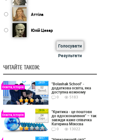
Аттіла
Юлій Цезар
Голосувати
Результати
ЧИТАЙТЕ ТАКОЖ:
2019
"Bolashak School" -
Освіта, Історія
додаткова освіта, яка
12
Лютий
доступна кожному
0
5183
2016
"Критика - це поштовх
Освіта, Історія
до вдосконалення" – так
24
Серп
завжди каже співачка
Катерина Міхєєва
0
13022
2017
"Навколишній світ"