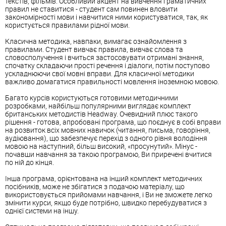
текстів, фільмів. Особливий акцент на вивчення граматичних
правил не ставитися - студент сам повинен вловити
закономірності мови і навчитися ними користуватися, так, як
користується правилами рідної мови.
Класична методика, навпаки, вимагає ознайомлення з
правилами. Студент вивчає правила, вивчає слова та
словосполучення і вчиться застосовувати отримані знання,
спочатку складаючи прості речення і діалоги, потім поступово
ускладнюючи свої мовні вправи. Для класичної методики
важливо домагатися правильності мовлення іноземною мовою.
Багато курсів користуються готовими методичними
розробками, найбільш популярними виглядає комплект
британських методистів Headway. Очевидний плюс такого
рішення - готова, апробовані програма, що поєднує в собі вправи
на розвиток всіх мовних навичок (читання, письма, говоріння,
аудіювання), що забезпечує перехід з одного рівня володіння
мовою на наступний, більш високий, «просунутий». Мінус -
почавши навчання за такою програмою, Ви приречені вчитися
по ній до кінця.
Інша програма, орієнтована на інший комплект методичних
посібників, може не збігатися з подачою матеріалу, що
використовується прийомами навчання, і Ви не зможете легко
змінити курси, якщо буде потрібно, швидко перебудуватися з
однієї системи на іншу.