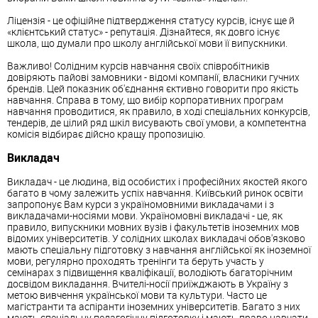
Ліцензія - це офіційне підтвердження статусу курсів, існує ще й
«клієнтський статус» - репутація. Дізнайтеся, як довго існує
школа, що думали про школу англійської мови її випускники.
Важливо! Солідним курсів навчання своїх співробітників
довіряють пайові замовники - відомі компанії, власники гучних
брендів. Цей показник об'єднання єктивно говорити про якість
навчання. Справа в тому, що вибір корпоративних програм
навчання проводитися, як правило, в ході спеціальних конкурсів,
тендерів, де цілий ряд шкіл висувають свої умови, а компетентна
комісія відбирає дійсно кращу пропозицію.
Викладач
Викладач - це людина, від особистих і професійних якостей якого
багато в чому залежить успіх навчання. Київський ринок освіти
запропонує Вам курси з україномовними викладачами і з
викладачами-носіями мови. Україномовні викладачі - це, як
правило, випускники мовних вузів і факультетів іноземних мов
відомих університетів. У солідних школах викладачі обов'язково
мають спеціальну підготовку з навчання англійської як іноземної
мови, регулярно проходять тренінги та беруть участь у
семінарах з підвищення кваліфікації, володіють багаторічним
досвідом викладання. Вчителі-носії приїжджають в Україну з
метою вивчення української мови та культури. Часто це
магістранти та аспіранти іноземних університетів. Багато з них
мають спеціальну педагогічну підготовку і мають право навчати