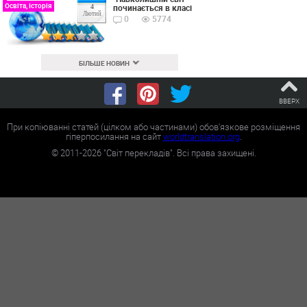
Освіта, Історія
починається в класі
4
Лютий
0
5774
БІЛЬШЕ НОВИН
ВВЕРХ
При копіюванні статей (цілком або частинами) обов'язкове розміщення
гіперпосилання на сайт
worldtranslation.org
.
©
2011-2026
"Світ перекладів". Всі права захищені.