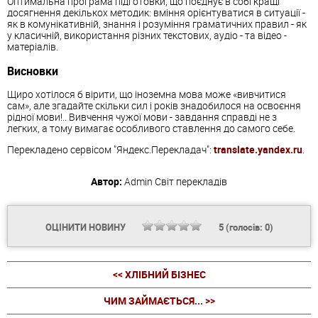
Оптимальна програма підготовки, що поєднує в собі кращі
досягнення декількох методик: вміння орієнтуватися в ситуації -
як в комунікативній, знання і розуміння граматичних правил - як
у класичній, використання різних текстових, аудіо - та відео -
матеріалів.
Висновки
Щиро хотілося б вірити, що іноземна мова може «вивчитися
сам», але згадайте скільки сил і років знадобилося на освоєння
рідної мови!.. Вивчення чужої мови - завдання справді не з
легких, а тому вимагає особливого ставлення до самого себе.
Перекладено сервісом "Яндекс.Перекладач":
translate.yandex.ru
.
Автор:
Admin
Світ перекладів
ОЦІНИТИ НОВИНУ
5
(голосів:
0
)
<< ХЛІБНИЙ БІЗНЕС
ЧИМ ЗАЙМАЄТЬСЯ... >>