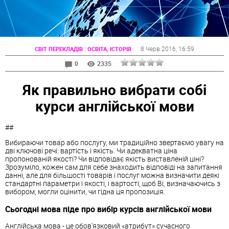
:
8 Черв 2016
, 16:59
СВІТ ПЕРЕКЛАДІВ
ОСВІТА, ІСТОРІЯ
0
2335
Як правильно вибрати собі
курси англійської мови
##
Вибираючи товар або послугу, ми традиційно звертаємо увагу на
дві ключові речі: вартість і якість. Чи адекватна ціна
пропонованій якості? Чи відповідає якість виставленій ціні?
Зрозуміло, кожен сам для себе знаходить відповіді на запитання
данні, але для більшості товарів і послуг можна визначити деякі
стандартні параметри і якості, і вартості, щоб Ві, визначаючись з
вибором, могли оцінити, чи гідна ця пропозиція.
Сьогодні мова піде про вибір курсів англійської мови
Англійська мова - це обов'язковий «атрибут» сучасного