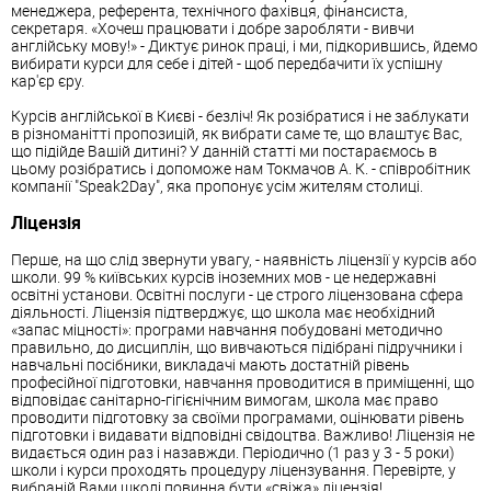
менеджера, референта, технічного фахівця, фінансиста,
секретаря. «Хочеш працювати і добре заробляти - вивчи
англійську мову!» - Диктує ринок праці, і ми, підкорившись, йдемо
вибирати курси для себе і дітей - щоб передбачити їх успішну
кар'єр єру.
Курсів англійської в Києві - безліч! Як розібратися і не заблукати
в різноманітті пропозицій, як вибрати саме те, що влаштує Вас,
що підійде Вашій дитині? У данній статті ми постараємось в
цьому розібратись і допоможе нам Токмачов А. К. - співробітник
компанії "Speak2Day", яка пропонує усім жителям столиці.
Ліцензія
Перше, на що слід звернути увагу, - наявність ліцензії у курсів або
школи. 99 % київських курсів іноземних мов - це недержавні
освітні установи. Освітні послуги - це строго ліцензована сфера
діяльності. Ліцензія підтверджує, що школа має необхідний
«запас міцності»: програми навчання побудовані методично
правильно, до дисциплін, що вивчаються підібрані підручники і
навчальні посібники, викладачі мають достатній рівень
професійної підготовки, навчання проводитися в приміщенні, що
відповідає санітарно-гігієнічним вимогам, школа має право
проводити підготовку за своїми програмами, оцінювати рівень
підготовки і видавати відповідні свідоцтва. Важливо! Ліцензія не
видається один раз і назавжди. Періодично (1 раз у 3 - 5 роки)
школи і курси проходять процедуру ліцензування. Перевірте, у
вибраній Вами школі повинна бути «свіжа» ліцензія!