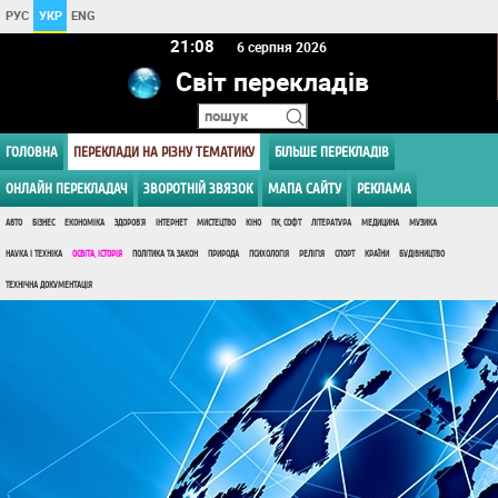
РУС
УКР
ENG
21 08
6 серпня 2026
Світ перекладів
ГОЛОВНА
ПЕРЕКЛАДИ НА РІЗНУ ТЕМАТИКУ
БІЛЬШЕ ПЕРЕКЛАДІВ
ОНЛАЙН ПЕРЕКЛАДАЧ
ЗВОРОТНІЙ ЗВЯЗОК
МАПА САЙТУ
РЕКЛАМА
АВТО
БІЗНЕС
ЕКОНОМІКА
ЗДОРОВ'Я
ІНТЕРНЕТ
МИСТЕЦТВО
КІНО
ПК, СОФТ
ЛІТЕРАТУРА
МЕДИЦИНА
МУЗИКА
НАУКА І ТЕХНІКА
ОСВІТА, ІСТОРІЯ
ПОЛІТИКА ТА ЗАКОН
ПРИРОДА
ПСИХОЛОГІЯ
РЕЛІГІЯ
СПОРТ
КРАЇНИ
БУДІВНИЦТВО
ТЕХНІЧНА ДОКУМЕНТАЦІЯ