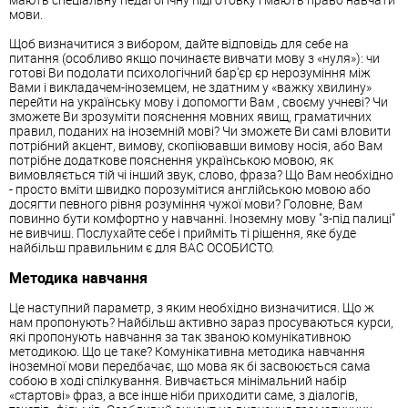
мови.
Щоб визначитися з вибором, дайте відповідь для себе на
питання (особливо якщо починаєте вивчати мову з «нуля»): чи
готові Ви подолати психологічний бар'єр єр нерозуміння між
Вами і викладачем-іноземцем, не здатним у «важку хвилину»
перейти на українську мову і допомогти Вам , своєму учневі? Чи
зможете Ви зрозуміти пояснення мовних явищ, граматичних
правил, поданих на іноземній мові? Чи зможете Ви самі вловити
потрібний акцент, вимову, скопіювавши вимову носія, або Вам
потрібне додаткове пояснення українською мовою, як
вимовляється тій чі інший звук, слово, фраза? Що Вам необхідно
- просто вміти швидко порозумітися англійською мовою або
досягти певного рівня розуміння чужої мови? Головне, Вам
повинно бути комфортно у навчанні. Іноземну мову "з-під палиці"
не вивчиш. Послухайте себе і прийміть ті рішення, яке буде
найбільш правильним є для ВАС ОСОБИСТО.
Методика навчання
Це наступний параметр, з яким необхідно визначитися. Що ж
нам пропонують? Найбільш активно зараз просуваються курси,
які пропонують навчання за так званою комунікативною
методикою. Що це таке? Комунікативна методика навчання
іноземної мови передбачає, що мова як бі засвоюється сама
собою в ході спілкування. Вивчається мінімальний набір
«стартові» фраз, а все інше ніби приходити саме, з діалогів,