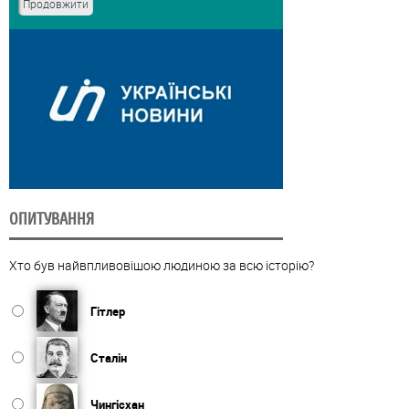
ОПИТУВАННЯ
Хто був найвпливовішою людиною за всю історію?
Гітлер
Сталін
Чингісхан