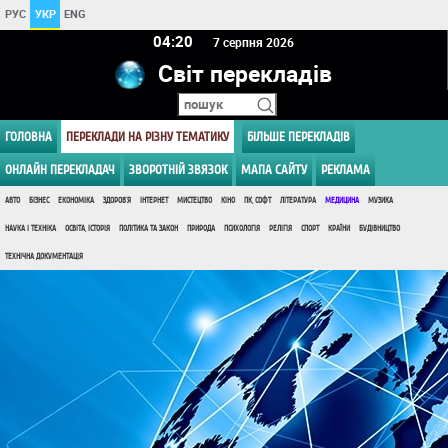
РУС
УКР
ENG
04:20
7 серпня 2026
Світ перекладів
ГОЛОВНА
ПЕРЕКЛАДИ НА РІЗНУ ТЕМАТИКУ
БІЛЬШЕ ПЕРЕКЛАДІВ
ОНЛАЙН ПЕРЕКЛАДАЧ
ЗВОРОТНІЙ ЗВЯЗОК
МАПА САЙТУ
РЕКЛАМА
АВТО
БІЗНЕС
ЕКОНОМІКА
ЗДОРОВ'Я
ІНТЕРНЕТ
МИСТЕЦТВО
КІНО
ПК, СОФТ
ЛІТЕРАТУРА
МЕДИЦИНА
МУЗИКА
НАУКА І ТЕХНІКА
ОСВІТА, ІСТОРІЯ
ПОЛІТИКА ТА ЗАКОН
ПРИРОДА
ПСИХОЛОГІЯ
РЕЛІГІЯ
СПОРТ
КРАЇНИ
БУДІВНИЦТВО
ТЕХНІЧНА ДОКУМЕНТАЦІЯ