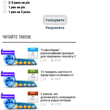
2-3 рази на рік
1 раз на рік
1 раз на 3 роки
Голосувати
Результати
ЧИТАЙТЕ ТАКОЖ:
2018
"Софосбувир" -
Медицина
революційний препарат
12
Січ
для лікування гепатиту С
0
4335
2018
15 тиждень вагітності:
Медицина
характерні особливості
18
Трав
0
3841
2024
5 напоїв, які
Медицина
допоможуть покращити
24
Лист
роботу вашої печінки
0
1157