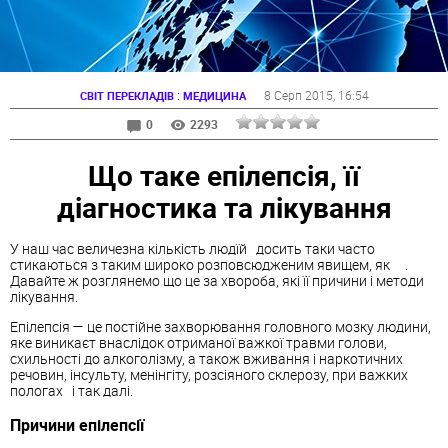
:
8 Серп 2015
, 16:54
СВІТ ПЕРЕКЛАДІВ
МЕДИЦИНА
0
2293
Що таке епілепсія, її
діагностика та лікування
У наш час величезна кількість людїй досить таки часто
стикаються з таким широко розповсюдженим явищем, як
.
Давайте ж розглянемо що це за хвороба, які її причини і методи
лікування.
Епілепсія — це постійне захворювання головного мозку людини,
яке виникаєт внаслідок отриманої важкої травми голови,
схильності до алкоголізму, а також вживання і наркотичних
речовин, інсульту, менінгіту, розсіяного склерозу, при важких
пологах і так далі.
Причини епілепсії