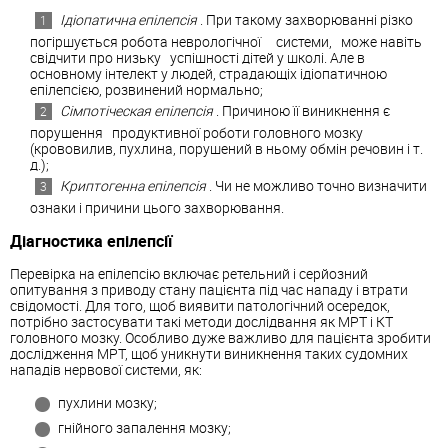
Ідіопатична епілепсія
. При такому захворюванні різко
погіршується робота неврологічної системи, може навіть
свідчити про низьку успішності дітей у школі. Але в
основному інтелект у людей, страдающіх ідіопатичною
епілепсією, розвинений нормально;
Сімпотіческая епілепсія
. Причиною її виникнення є
порушення продуктивної роботи головного мозку
(крововилив, пухлина, порушений в ньому обмін речовин і т.
д.);
Криптогенна епілепсія
. Чи не можливо точно визначити
ознаки і причини цього захворювання.
Діагностика епілепсії
Перевірка на епілепсію включає ретельний і серйозний
опитування з приводу стану пацієнта під час нападу і втрати
свідомості. Для того, щоб виявити патологічний осередок,
потрібно застосувати такі методи дослідвання як МРТ і КТ
головного мозку. Особливо дуже важливо для пацієнта зробити
дослідження МРТ, щоб уникнути виникнення таких судомних
нападів нервової системи, як:
пухлини мозку;
гнійного запалення мозку;