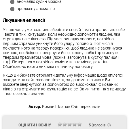
аномалію судин мозока;
вроджену аномалію.
Лікування епілепсії
У наш час дуже важливо зберігати спокій і вміти правильно себе
вести в тих ситуаціях, коли необхідно допомогти людині, яка
страждає на епілепсію. Під час припадку хворого, потрібно
першим справом уникнути його удару головою. Потім слід
покласти його на тверду поверхню. Щоб людина не захлинувся
слиною, необхідно повернути його голову набік і притиснути
твердим предметом мова (ложка, загорнута в хустку палиця і
т.д.). Потерпілого потрібно помістити в те місце, де є тінь.
Обов'язково варто викликати швидку допомогу.
Якщо Ви бажаєте отримати детальну інформацію щодо епілепсії,
заходите на сайт medaboutme.ru, за допомогою якого Ви
зможете звернутися за допомогою до висококваліфікованих
лікарів та отримати консультацію на всі Вами питання з приводу
цього захворювання.
Автор:
Роман Шлапак
Світ перекладів
ОЦІНИТИ НОВИНУ
5
(голосів:
0
)