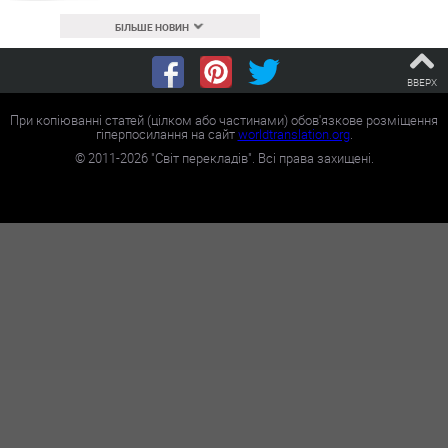
БІЛЬШЕ НОВИН
ВВЕРХ
При копіюванні статей (цілком або частинами) обов'язкове розміщення
гіперпосилання на сайт
worldtranslation.org
.
©
2011-2026
"Світ перекладів". Всі права захищені.