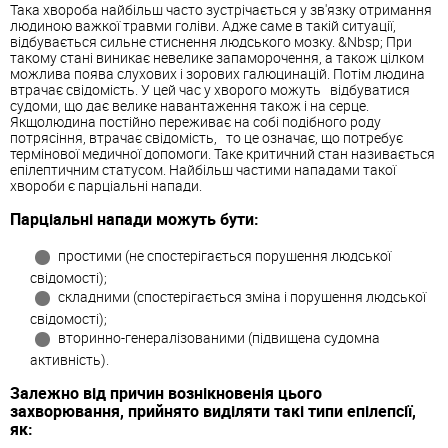
Така хвороба найбільш часто зустрічається у зв'язку отримання
людиною важкої травми голіви. Адже саме в такій ситуації,
відбувається сильне стиснення людського мозку. &Nbsp; При
такому стані виникає невелике запаморочення, а також цілком
можлива поява слухових і зорових галюцинацій. Потім людина
втрачає свідомість. У цей час у хворого можуть відбуватися
судоми, що дає велике навантаження також і на серце.
Якщолюдина постійно переживає на собі подібного роду
потрясіння, втрачає свідомість, то це означає, що потребує
термінової медичної допомоги. Таке критичний стан називається
епілептичним статусом. Найбільш частими нападами такої
хвороби є парціальні напади.
Парціальні напади можуть бути:
простими (не спостерігається порушення людської
свідомості);
складними (спостерігається зміна і порушення людської
свідомості);
вторинно-генералізованими (підвищена судомна
активність).
Залежно від причин вознікновенія цього
захворювання, прийнято виділяти такі типи епілепсії,
як: