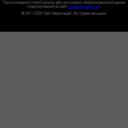
При копіюванні статей (цілком або частинами) обов'язкове розміщення
гіперпосилання на сайт
worldtranslation.org
.
©
2011-2026
"Світ перекладів". Всі права захищені.