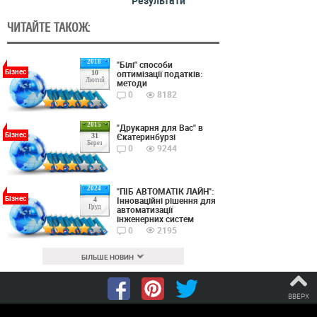
Результати
ЧИТАЙТЕ ТАКОЖ:
2018
"Білі" способи
Бізнес
оптимізації податків:
10
Лютий
методи
0
8182
2015
"Друкарня для Вас" в
Бізнес
Єкатеринбурзі
31
Берез
0
9244
2024
"ПІБ АВТОМАТІК ЛАЙН":
Бізнес
Інноваційні рішення для
4
Груд
автоматизації
інженерних систем
0
2195
БІЛЬШЕ НОВИН
ВВЕРХ