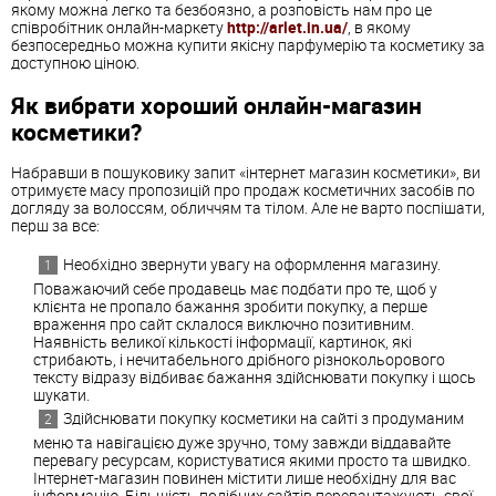
якому можна легко та безбоязно, а розповість нам про це
співробітник онлайн-маркету
http://arlet.in.ua/
, в якому
безпосередньо можна купити якісну парфумерію та косметику за
доступною ціною.
Як вибрати хороший онлайн-магазин
косметики?
Набравши в пошуковику запит «інтернет магазин косметики», ви
отримуєте масу пропозицій про продаж косметичних засобів по
догляду за волоссям, обличчям та тілом. Але не варто поспішати,
перш за все:
Необхідно звернути увагу на оформлення магазину.
Поважаючий себе продавець має подбати про те, щоб у
клієнта не пропало бажання зробити покупку, а перше
враження про сайт склалося виключно позитивним.
Наявність великої кількості інформації, картинок, які
стрибають, і нечитабельного дрібного різнокольорового
тексту відразу відбиває бажання здійснювати покупку і щось
шукати.
Здійснювати покупку косметики на сайті з продуманим
меню та навігацією дуже зручно, тому завжди віддавайте
перевагу ресурсам, користуватися якими просто та швидко.
Інтернет-магазин повинен містити лише необхідну для вас
інформацію. Більшість подібних сайтів перевантажують свої