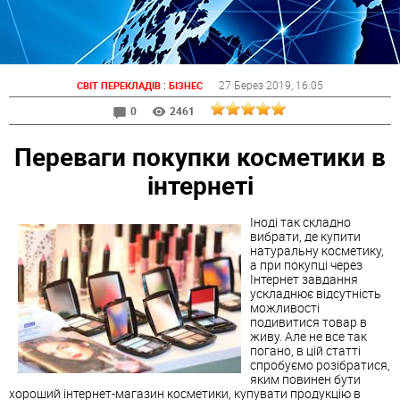
:
27 Берез 2019
, 16:05
СВІТ ПЕРЕКЛАДІВ
БІЗНЕС
0
2461
Переваги покупки косметики в
інтернеті
Іноді так складно
вибрати, де купити
натуральну косметику,
а при покупці через
Інтернет завдання
ускладнює відсутність
можливості
подивитися товар в
живу. Але не все так
погано, в цій статті
спробуємо розібратися,
яким повинен бути
хороший інтернет-магазин косметики, купувати продукцію в