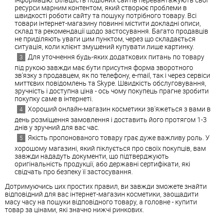
ресурси марним контентом, який створює проблеми в
швидкості роботи сайту та пошуку потрібного товару. Всі
товари інтернет-магазину повинні містити докладні описи,
склад та рекомендації щодо застосування. Багато продавців
не приділяють уваги цим пунктом, через що складається
ситуація, коли клієнт змушений купувати лише картинку.
Для уточнення будь-яких додаткових питань по товару
під рукою завжди має бути присутня форма зворотного
зв'язку з продавцем, як по телефону, e-mail, так і через сервіси
миттєвих повідомлень та Skype. Швидкість обслуговування,
зручність і доступна ціна - ось чому покупець прагне зробити
покупку саме в інтернеті.
Хороший онлайн-магазин косметики зв'яжеться з вами в
день розміщення замовлення і доставить його протягом 1-3
днів у зручний для вас час.
Якість пропонованого товару грає дуже важливу роль. У
хорошому магазині, який піклується про своїх покупців, вам
завжди нададуть документи, що підтверджують
оригінальність продукції, або державні сертифікати, які
свідчать про безпеку її застосування.
Дотримуючись цих простих правил, ви завжди зможете знайти
відповідний для вас інтернет-магазин косметики, заощадити
масу часу на пошуки відповідного товару, а головне - купити
товар за цінами, які значно нижчі ринкових.