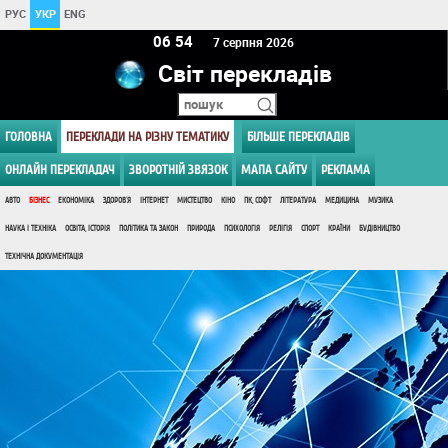
РУС
УКР
ENG
06:54
7 серпня 2026
Світ перекладів
ГОЛОВНА
ПЕРЕКЛАДИ НА РІЗНУ ТЕМАТИКУ
БІЛЬШЕ ПЕРЕКЛАДІВ
ОНЛАЙН ПЕРЕКЛАДАЧ
ЗВОРОТНІЙ ЗВЯЗОК
МАПА САЙТУ
РЕКЛАМА
АВТО
БІЗНЕС
ЕКОНОМІКА
ЗДОРОВ'Я
ІНТЕРНЕТ
МИСТЕЦТВО
КІНО
ПК, СОФТ
ЛІТЕРАТУРА
МЕДИЦИНА
МУЗИКА
НАУКА І ТЕХНІКА
ОСВІТА, ІСТОРІЯ
ПОЛІТИКА ТА ЗАКОН
ПРИРОДА
ПСИХОЛОГІЯ
РЕЛІГІЯ
СПОРТ
КРАЇНИ
БУДІВНИЦТВО
ТЕХНІЧНА ДОКУМЕНТАЦІЯ