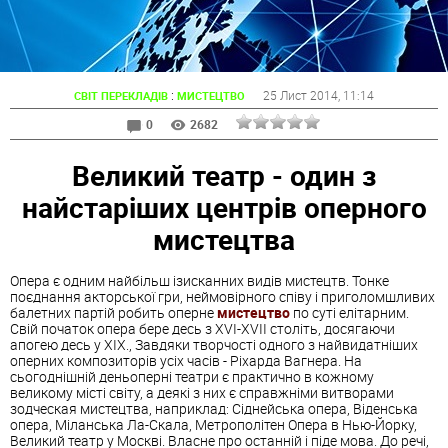
:
25 Лист 2014
, 11:14
СВІТ ПЕРЕКЛАДІВ
МИСТЕЦТВО
0
2682
Великий театр - один з
найстаріших центрів оперного
мистецтва
Опера є одним найбільш ізисканних видів мистецтв. Тонке
поєднання акторської гри, неймовірного співу і приголомшливих
балетних партій робить оперне
мистецтво
по суті елітарним.
Свій початок опера бере десь з XVI-XVII століть, досягаючи
апогею десь у XIX., Завдяки творчості одного з найвидатніших
оперних композиторів усіх часів - Ріхарда Вагнера. На
сьогоднішній деньоперні театри є практично в кожному
великому місті світу, а деякі з них є справжніми витворами
зодческая мистецтва, наприклад: Сіднейська опера, Віденська
опера, Міланська Ла-Скала, Метрополітен Опера в Нью-Йорку,
Великий театр у Москві. Власне про останній і піде мова. До речі,