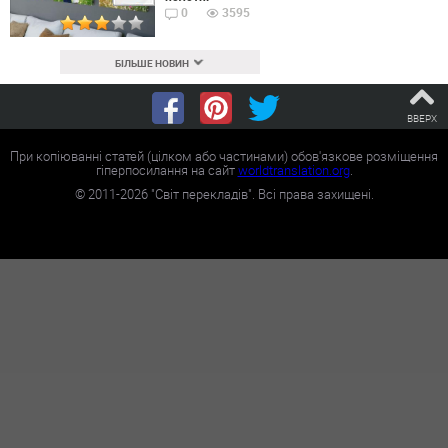
0
3595
БІЛЬШЕ НОВИН
ВВЕРХ
При копіюванні статей (цілком або частинами) обов'язкове розміщення
гіперпосилання на сайт
worldtranslation.org
.
©
2011-2026
"Світ перекладів". Всі права захищені.