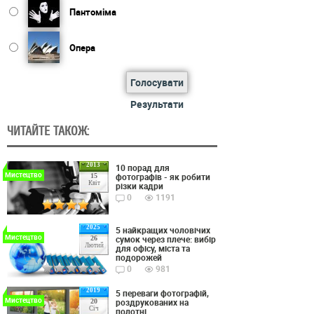
Пантоміма
Опера
Голосувати
Результати
ЧИТАЙТЕ ТАКОЖ:
2013
10 порад для
Мистецтво
фотографів - як робити
15
Квіт
різки кадри
0
1191
2025
5 найкращих чоловічих
Мистецтво
сумок через плече: вибір
26
Лютий
для офісу, міста та
подорожей
0
981
2019
5 переваги фотографій,
Мистецтво
роздрукованих на
20
Січ
полотні