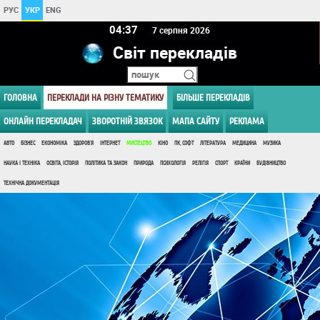
РУС
УКР
ENG
04:37
7 серпня 2026
Світ перекладів
ГОЛОВНА
ПЕРЕКЛАДИ НА РІЗНУ ТЕМАТИКУ
БІЛЬШЕ ПЕРЕКЛАДІВ
ОНЛАЙН ПЕРЕКЛАДАЧ
ЗВОРОТНІЙ ЗВЯЗОК
МАПА САЙТУ
РЕКЛАМА
АВТО
БІЗНЕС
ЕКОНОМІКА
ЗДОРОВ'Я
ІНТЕРНЕТ
МИСТЕЦТВО
КІНО
ПК, СОФТ
ЛІТЕРАТУРА
МЕДИЦИНА
МУЗИКА
НАУКА І ТЕХНІКА
ОСВІТА, ІСТОРІЯ
ПОЛІТИКА ТА ЗАКОН
ПРИРОДА
ПСИХОЛОГІЯ
РЕЛІГІЯ
СПОРТ
КРАЇНИ
БУДІВНИЦТВО
ТЕХНІЧНА ДОКУМЕНТАЦІЯ