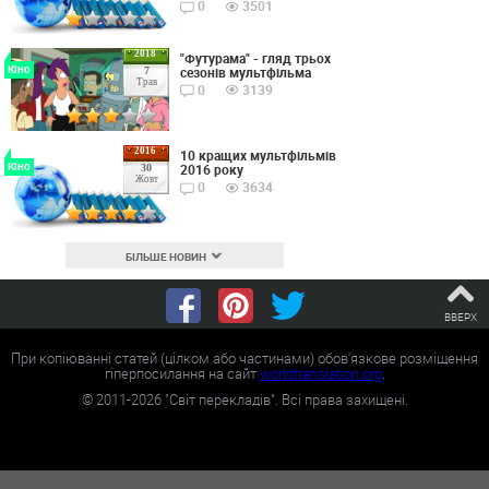
0
3501
2018
"Футурама" - гляд трьох
Кіно
сезонів мультфільма
7
Трав
0
3139
2016
10 кращих мультфільмів
Кіно
2016 року
30
Жовт
0
3634
БІЛЬШЕ НОВИН
ВВЕРХ
При копіюванні статей (цілком або частинами) обов'язкове розміщення
гіперпосилання на сайт
worldtranslation.org
.
©
2011-2026
"Світ перекладів". Всі права захищені.