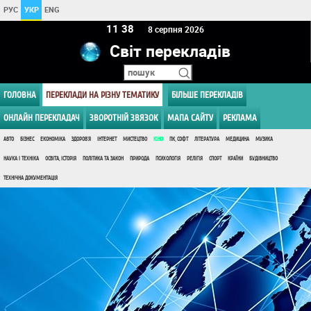
РУС
УКР
ENG
11:38
8 серпня 2026
Світ перекладів
ГОЛОВНА
ПЕРЕКЛАДИ НА РІЗНУ ТЕМАТИКУ
БІЛЬШЕ ПЕРЕКЛАДІВ
ОНЛАЙН ПЕРЕКЛАДАЧ
ЗВОРОТНІЙ ЗВЯЗОК
МАПА САЙТУ
РЕКЛАМА
АВТО
БІЗНЕС
ЕКОНОМІКА
ЗДОРОВ'Я
ІНТЕРНЕТ
МИСТЕЦТВО
КІНО
ПК, СОФТ
ЛІТЕРАТУРА
МЕДИЦИНА
МУЗИКА
НАУКА І ТЕХНІКА
ОСВІТА, ІСТОРІЯ
ПОЛІТИКА ТА ЗАКОН
ПРИРОДА
ПСИХОЛОГІЯ
РЕЛІГІЯ
СПОРТ
КРАЇНИ
БУДІВНИЦТВО
ТЕХНІЧНА ДОКУМЕНТАЦІЯ