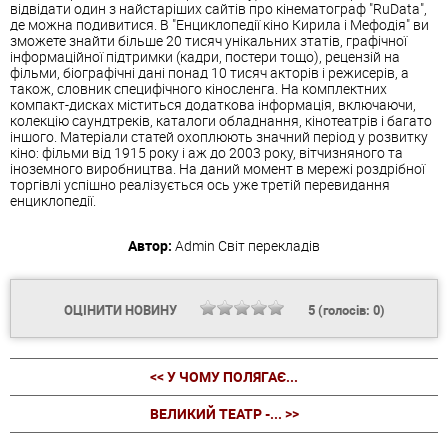
відвідати один з найстаріших сайтів про кінематограф "RuData",
де можна подивитися. В "Енциклопедії кіно Кирила і Мефодія" ви
зможете знайти більше 20 тисяч унікальних зтатів, графічної
інформаційної підтримки (кадри, постери тощо), рецензій на
фільми, біографічні дані понад 10 тисяч акторів і режисерів, а
також, словник специфічного кіносленга. На комплектних
компакт-дисках міститься додаткова інформація, включаючи,
колекцію саундтреків, каталоги обладнання, кінотеатрів і багато
іншого. Матеріали статей охоплюють значний період у розвитку
кіно: фільми від 1915 року і аж до 2003 року, вітчизняного та
іноземного виробництва. На даний момент в мережі роздрібної
торгівлі успішно реалізується ось уже третій перевидання
енциклопедії.
Автор:
Admin
Світ перекладів
ОЦІНИТИ НОВИНУ
5
(голосів:
0
)
<< У ЧОМУ ПОЛЯГАЄ...
ВЕЛИКИЙ ТЕАТР -... >>