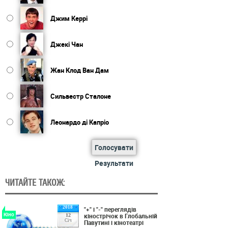
Джим Керрі
Джекі Чан
Жан Клод Ван Дам
Сильвестр Сталоне
Леонардо ді Капріо
Голосувати
Результати
ЧИТАЙТЕ ТАКОЖ:
2018
"+" і "-" переглядів
Кіно
кінострічок в Глобальній
12
Січ
Павутині і кінотеатрі