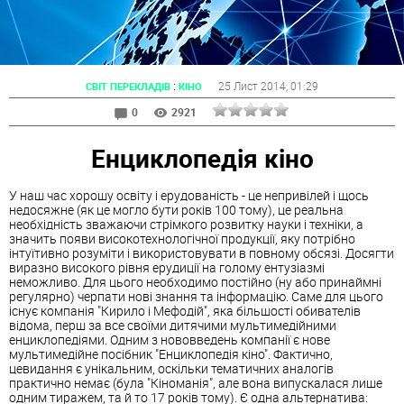
:
25 Лист 2014
, 01:29
СВІТ ПЕРЕКЛАДІВ
КІНО
0
2921
Енциклопедія кіно
У наш час хорошу освіту і ерудованість - це непривілей і щось
недосяжне (як це могло бути років 100 тому), це реальна
необхідність зважаючи стрімкого розвитку науки і техніки, а
значить появи високотехнологічної продукції, яку потрібно
інтуїтивно розуміти і використовувати в повному обсязі. Досягти
виразно високого рівня ерудиції на голому ентузіазмі
неможливо. Для цього необходимо постійно (ну або принаймні
регулярно) черпати нові знання та інформацію. Саме для цього
існує компанія "Кирило і Мефодій", яка більшості обивателів
відома, перш за все своїми дитячими мультимедійними
енциклопедіями. Одним з нововведень компанії є нове
мультимедійне посібник "Енциклопедія кіно". Фактично,
цевидання є унікальним, оскільки тематичних аналогів
практично немає (була "Кіноманія", але вона випускалася лише
одним тиражем, та й то 17 років тому). Є одна альтернатива: