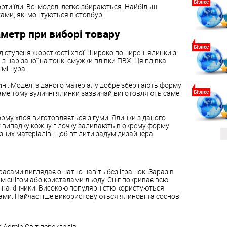
Бізнес
орти
їли
.
Всі
моделі
легко
збираються
.
Найбільш
ками
,
які
монтуються
в
стовбур
.
аметр
при
виборі
товару
Бізнес
д
ступеня
жорсткості
хвої
.
Широко
поширені
ялинки
з
я
з
нарізаної
на
тонкі
смужки
плівки
ПВХ
.
Ця
плівка
мішура
.
іні
.
Моделі
з
даного
матеріалу
добре
зберігають
форму
аме
тому
вуличні
ялинки
зазвичай
виготовляють
саме
Бізнес
орму
хвоя
виготовляється
з
гуми
.
Ялинки
з
даного
у
випадку
кожну
гілочку
заливають
в
окрему
форму
.
ізних
матеріалів
,
щоб
втілити
задум дизайнера
.
расами
виглядає
ошатно
навіть
без
іграшок
.
Зараз
в
им
снігом
або
кристалами
льоду
.
Сніг
покриває
всю
на
кінчики
.
Високою
популярністю
користуються
ами
.
Найчастіше
використовуються
ялинові
та
соснові
:
Admin
Світ перекладів