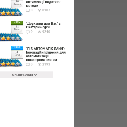
оптимізації податків:
10
Лютий
методи
0
8182
2015
"Друкарня для Вас" в
Єкатеринбурзі
31
Берез
0
9240
2024
"ПІБ АВТОМАТІК ЛАЙН":
Інноваційні рішення для
4
Груд
автоматизації
інженерних систем
0
2193
БІЛЬШЕ НОВИН