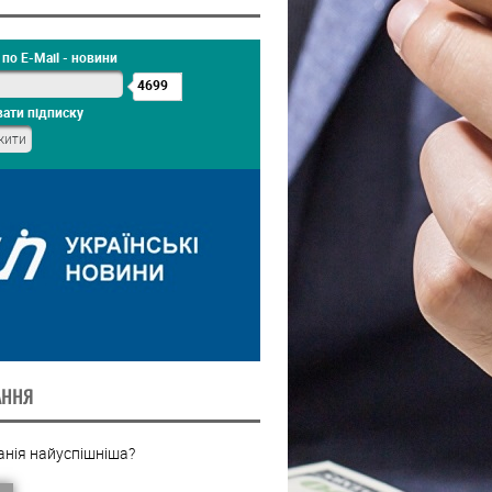
по E-Mail - новини
4699
ати підписку
АННЯ
анія найуспішніша?