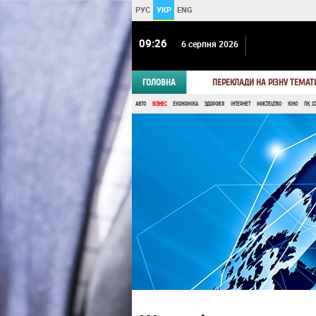
РУС
УКР
ENG
09 26
6 серпня 2026
ГОЛОВНА
ПЕРЕКЛАДИ НА РІЗНУ ТЕМАТ
АВТО
БІЗНЕС
ЕКОНОМІКА
ЗДОРОВ'Я
ІНТЕРНЕТ
МИСТЕЦТВО
КІНО
ПК, С