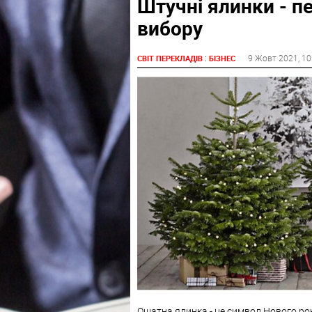
Штучні ялинки - п
вибору
:
9 Жовт 2021
, 1
СВІТ ПЕРЕКЛАДІВ
БІЗНЕС
О
шатна
ялинка
-
це
символ
Нового
ро