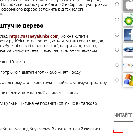
. В
иробники
пропонують
багатий
вибір
продукції
різних
новорічного
дерева
залежить
від
технології
алів
.
штучне
дерево
лад,
https://nashayalunka.com,
можна
купити
розміру
.
Крім
того
,
пропонуються
імітації
сосни
,
кедра
,
ть
бути
різні
забарвлення
хвої
,
наприклад
,
зелена
,
нка
має
масу
переваг
перед
натуральним
деревом
:
енше
10
років
.
потрібно
підмітати
голки
або
міняти
воду
.
складеному
стані
конструкція
займає
мінімум
простору
.
витримає
вагу
великої
кількості
іграшок
.
ти
кульки
.
Дитина
не
поранитися
,
якщо
випадково
ЧИТАЙТЕ
або
конусоподібну
форму
.
Випускаються
й
екзотичні