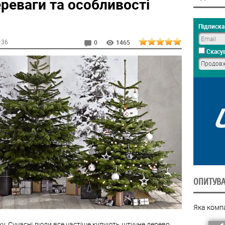
ереваги та особливості
Підписка 
0:36
0
1465
Скасув
ОПИТУВ
Яка комп
ку
.
Сучасні
люди
все
частіше
купують
штучне
дерево,