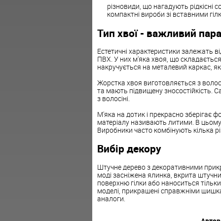
різновиди
,
що
нагадують
рідкісні
с
компактні
вироби
зі
вставними
гіл
Тип
хвої
-
важливий
пар
Естетичні
характеристики
залежать
ві
ПВХ.
У
них
м'яка
хвоя
,
що
складаєтьс
накручується
на
металевий
каркас
,
як
Жорстка
хвоя
виготовляється
з
волос
та
мають
підвищену
зносостійкість
.
С
з
волосіні
.
М'яка
на
дотик
і
прекрасно
зберігає
ф
матеріалу
називають
литими
.
В
цьом
Виробники
часто
комбінують
кілька
р
Вибір
декору
Штучне
дерево
з
декоративними
прик
моді
засніжена
ялинка
,
вкрита
штучн
поверхню
гілки
або
наноситься
тільки
моделі
,
прикрашені
справжніми
шишк
аналоги
.
Автор