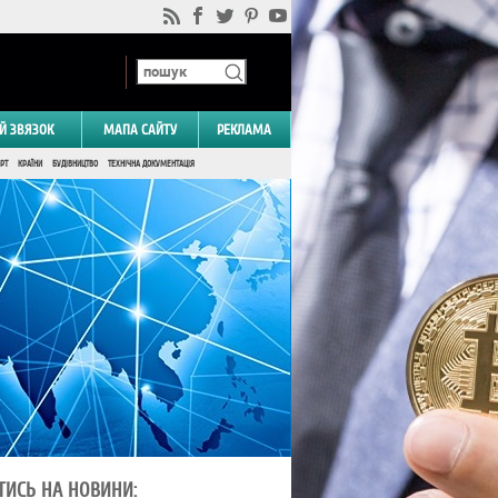
Й ЗВЯЗОК
МАПА САЙТУ
РЕКЛАМА
РТ
КРАЇНИ
БУДІВНИЦТВО
ТЕХНІЧНА ДОКУМЕНТАЦІЯ
ТИСЬ НА НОВИНИ: