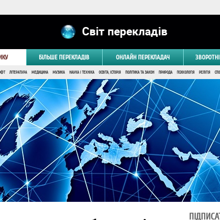
Світ перекладів
ИКУ
БІЛЬШЕ ПЕРЕКЛАДІВ
ОНЛАЙН ПЕРЕКЛАДАЧ
ЗВОРОТНІ
ОФТ
ЛІТЕРАТУРА
МЕДИЦИНА
МУЗИКА
НАУКА І ТЕХНІКА
ОСВІТА, ІСТОРІЯ
ПОЛІТИКА ТА ЗАКОН
ПРИРОДА
ПСИХОЛОГІЯ
РЕЛІГІЯ
СПО
ПІДПИСА