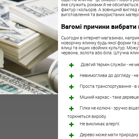
яке
служить
роками
й
не
обсипається
фактур
і
кольорів.
А
зовнішній
вигляд
виготовлення
та
використаних
матері
Вагомі
причини
вибрати
Сьогодні в
інтернет
-
магазинах, наприк
новорічну
ялинку
будь
-
якої
форми
та
ялиці
та
інших
хвойних
культур
.
Можу
червона
,
золота
або
біла
.
Штучна
яли
Довгий
термін
служби
-
не
м
Невимоглива
до
догляду
-
не
Проста
транспортування
-
в
Міцний
каркас
-
таке
деревце
Гілки
не
колючі
-
зручно
віша
торкнеться
виробу
.
Н
е
викликає
алергії
.
Дерево
може
мати
природну