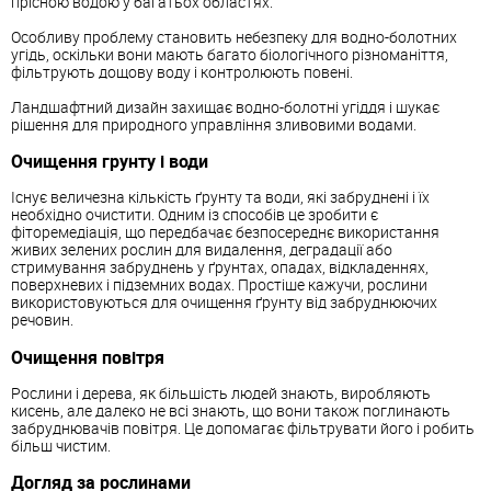
прісною водою у багатьох областях.
Особливу проблему становить небезпеку для водно-болотних
угідь, оскільки вони мають багато біологічного різноманіття,
фільтрують дощову воду і контролюють повені.
Ландшафтний дизайн захищає водно-болотні угіддя і шукає
рішення для природного управління зливовими водами.
Очищення грунту і води
Існує величезна кількість ґрунту та води, які забруднені і їх
необхідно очистити. Одним із способів це зробити є
фіторемедіація, що передбачає безпосереднє використання
живих зелених рослин для видалення, деградації або
стримування забруднень у ґрунтах, опадах, відкладеннях,
поверхневих і підземних водах. Простіше кажучи, рослини
використовуються для очищення ґрунту від забруднюючих
речовин.
Очищення повітря
Рослини і дерева, як більшість людей знають, виробляють
кисень, але далеко не всі знають, що вони також поглинають
забруднювачів повітря. Це допомагає фільтрувати його і робить
більш чистим.
Догляд за рослинами