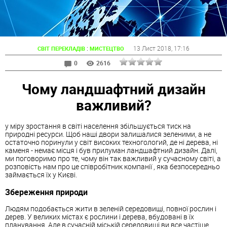
:
13 Лист 2018
, 17:16
СВІТ ПЕРЕКЛАДІВ
МИСТЕЦТВО
0
2616
Чому ландшафтний дизайн
важливий?
у міру зростання в світі населення збільшується тиск на
природні ресурси. Щоб наші двори залишалися зеленими, а не
остаточно поринули у світ високих техногологий, де ні дерева, ні
каменя - немає місця і був прилуман ландшафтний дизайн. Далі,
ми поговоримо про те, чому він так важливий у сучасному світі, а
розповість нам про це співробітник компанії , яка безпосередньо
займається їх у Києві.
Збереження природи
Людям подобається жити в зеленій середовищі, повної рослин і
дерев. У великих містах є рослини і дерева, вбудовані в їх
планування. Але в сучасній міській середовищі ви все частіше