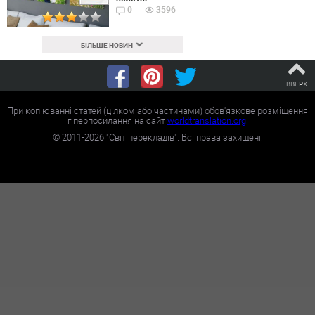
0
3596
БІЛЬШЕ НОВИН
ВВЕРХ
При копіюванні статей (цілком або частинами) обов'язкове розміщення
гіперпосилання на сайт
worldtranslation.org
.
©
2011-2026
"Світ перекладів". Всі права захищені.