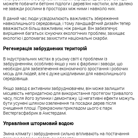
можете побачити бетонні підлоги і дерев'яні настили, але далеко
не завжди рослини в просторах між ними і навколо них.
В даний час люди усвідомлюють важливість збереження
навколишнього середовища, і тому ландшафтний дизайн тепер
вважається більш важливим, ніж раніше. Він забезпечує
вирішення багатьох існуючих екологічних проблем, захищає
екологію і допомагає захистити національні скарби.
Регенерація забруднених територій
В індустріальних містах в усьому світі є проблеми із
забрудненням, особливо якщо у них є фарбики і заводи, що
необхідні для забезпечення економічного зростання і робочих
місць для людей, але є дуже шкідливими для навколишнього
середовища.
Якщо завод є активним забруднювачем, він може залишити
місцевість непридатною для використання протягом тривалого
часу, після його зупинки і демонтажу. Ці негативні ефекти можуть
бути усунені шляхом озеленення та посадки дерев після
очищення площі. Прекрасним прикладом цього є парк
Вестергасфабрик в Амстердамі.
Управління штормовий водою
Зміна клімату і забруднення сильно впливають на постачання