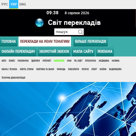
РУС
УКР
ENG
09:38
8 серпня 2026
Світ перекладів
ГОЛОВНА
ПЕРЕКЛАДИ НА РІЗНУ ТЕМАТИКУ
БІЛЬШЕ ПЕРЕКЛАДІВ
ОНЛАЙН ПЕРЕКЛАДАЧ
ЗВОРОТНІЙ ЗВЯЗОК
МАПА САЙТУ
РЕКЛАМА
АВТО
БІЗНЕС
ЕКОНОМІКА
ЗДОРОВ'Я
ІНТЕРНЕТ
МИСТЕЦТВО
КІНО
ПК, СОФТ
ЛІТЕРАТУРА
МЕДИЦИНА
МУЗИКА
НАУКА І ТЕХНІКА
ОСВІТА, ІСТОРІЯ
ПОЛІТИКА ТА ЗАКОН
ПРИРОДА
ПСИХОЛОГІЯ
РЕЛІГІЯ
СПОРТ
КРАЇНИ
БУДІВНИЦТВО
ТЕХНІЧНА ДОКУМЕНТАЦІЯ