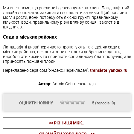
Ми всі знаємо, що рослини і дерева дуже важливі. Ландшафтний
дизайн допомагає захищати і доглядати за ними. Щоб рослини
могли рости, вони потребують якісної грунті, правильному
кількості води, правильному рівні впливу сонця і захист від
шкідників.
Сади в міських районах
Ландшафтні дизайнери часто пропагують такі ідеї, як сади в
міських районах, оскільки вони не тільки добре виглядають,
виробляють кисень та сприяють соціальному благополуччю, але
і приносять поживні плоди.
Перекладено сервісом "Яндекс.Перекладач":
translate.yandex.ru
.
Автор:
Admin
Світ перекладів
ОЦІНИТИ НОВИНУ
5
(голосів:
0
)
<< РІЗНИЦЯ МІЖ...
ЯК ЗНАЙТИ ХОРОШОГО... >>