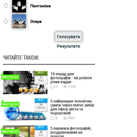
Пантоміма
Опера
Голосувати
Результати
ЧИТАЙТЕ ТАКОЖ:
2013
10 порад для
Мистецтво
фотографів - як робити
15
Квіт
різки кадри
0
1191
2025
5 найкращих чоловічих
Мистецтво
сумок через плече: вибір
26
Лютий
для офісу, міста та
подорожей
0
984
2019
5 переваги фотографій,
Мистецтво
роздрукованих на
20
Січ
полотні