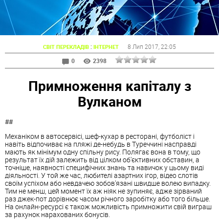
:
8 Лип 2017
, 22:05
СВІТ ПЕРЕКЛАДІВ
ІНТЕРНЕТ
0
2398
Примноження капіталу з
Вулканом
##
Механіком в автосервісі, шеф-кухар в ресторані, футболіст і
навіть відпочиває на пляжі де-небудь в Туреччині насправді
мають як мінімум одну спільну рису. Полягає вона в тому, що
результат їх дій залежить від цілком об'єктивних обставин, а
точніше, наявності специфічних знань та навичок у цьому виді
діяльності. У той же час, любителі азартних ігор, відео слотів
своїм успіхом або невдачею зобов'язані швидше волею випадку.
Тим не менш, цей момент їх аж ніяк не зупиняє, адже зірваний
раз джек-пот дорівнює часом річного заробітку або того більше.
На онлайн-ресурсі
є також можливість примножити свій виграш
за рахунок нарахованих бонусів.