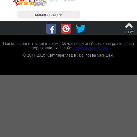
БІЛЬШЕ НОВИН
ВВЕРХ
При копіюванні статей (цілком або частинами) обов'язкове розміщення
гіперпосилання на сайт
worldtranslation.org
.
©
2011-2026
"Світ перекладів". Всі права захищені.