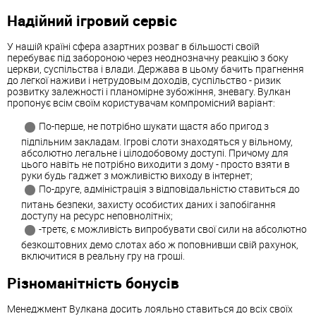
Надійний ігровий сервіс
У нашій країні сфера азартних розваг в більшості своїй
перебуває під забороною через неоднозначну реакцію з боку
церкви, суспільства і влади. Держава в цьому бачить прагнення
до легкої наживи і нетрудовым доходів, суспільство - ризик
розвитку залежності і планомірне зубожіння, зневагу. Вулкан
пропонує всім своїм користувачам компромісний варіант:
По-перше, не потрібно шукати щастя або пригод з
підпільним закладам. Ігрові слоти знаходяться у вільному,
абсолютно легальне і цілодобовому доступі. Причому для
цього навіть не потрібно виходити з дому - просто взяти в
руки будь гаджет з можливістю виходу в інтернет;
По-друге, адміністрація з відповідальністю ставиться до
питань безпеки, захисту особистих даних і запобігання
доступу на ресурс неповнолітніх;
-третє, є можливість випробувати свої сили на абсолютно
безкоштовних демо слотах або ж поповнивши свій рахунок,
включитися в реальну гру на гроші.
Різноманітність бонусів
Менеджмент Вулкана досить лояльно ставиться до всіх своїх