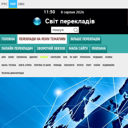
РУС
УКР
ENG
11:50
8 серпня 2026
Світ перекладів
ГОЛОВНА
ПЕРЕКЛАДИ НА РІЗНУ ТЕМАТИКУ
БІЛЬШЕ ПЕРЕКЛАДІВ
ОНЛАЙН ПЕРЕКЛАДАЧ
ЗВОРОТНІЙ ЗВЯЗОК
МАПА САЙТУ
РЕКЛАМА
АВТО
БІЗНЕС
ЕКОНОМІКА
ЗДОРОВ'Я
ІНТЕРНЕТ
МИСТЕЦТВО
КІНО
ПК, СОФТ
ЛІТЕРАТУРА
МЕДИЦИНА
МУЗИКА
НАУКА І ТЕХНІКА
ОСВІТА, ІСТОРІЯ
ПОЛІТИКА ТА ЗАКОН
ПРИРОДА
ПСИХОЛОГІЯ
РЕЛІГІЯ
СПОРТ
КРАЇНИ
БУДІВНИЦТВО
ТЕХНІЧНА ДОКУМЕНТАЦІЯ