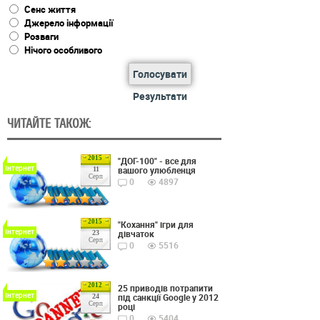
Сенс життя
Джерело інформації
Розваги
Нічого особливого
Голосувати
Результати
ЧИТАЙТЕ ТАКОЖ:
2015
"ДОГ-100" - все для
Інтернет
вашого улюбленця
11
Серп
0
4897
2015
"Кохання" ігри для
Інтернет
дівчаток
23
Серп
0
5516
2012
25 приводів потрапити
Інтернет
під санкції Google у 2012
24
Серп
році
0
5404