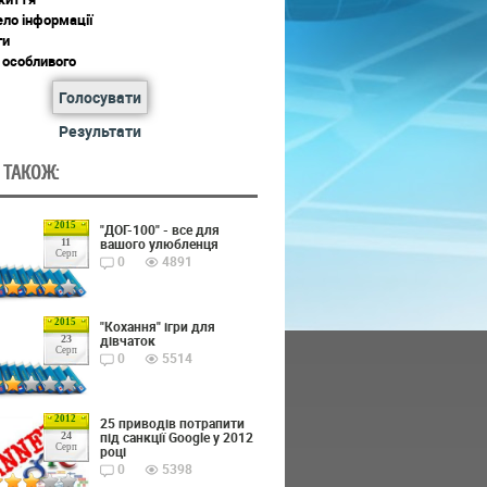
ло інформації
ги
 особливого
Голосувати
Результати
 ТАКОЖ:
2015
"ДОГ-100" - все для
вашого улюбленця
11
Серп
0
4891
2015
"Кохання" ігри для
дівчаток
23
Серп
0
5514
2012
25 приводів потрапити
під санкції Google у 2012
24
Серп
році
0
5398