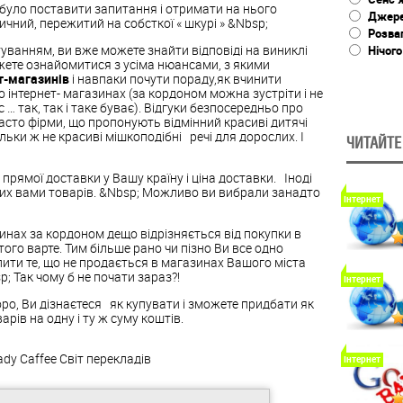
 було поставити запитання і отримати на нього
Джере
ичний, пережитий на собсткої « шкурі » &Nbsp;
Розва
туванням, ви вже можете знайти відповіді на виниклі
Нічого
ожете ознайомитися з усіма нюансами, з якими
т-магазинів
і навпаки почути пораду,як вчинити
о інтернет- магазинах (за кордоном можна зустріти і не
… так, так і таке буває). Відгуки безпосередньо про
часто фірми, що пропонують відмінний красиві дитячі
ьки ж не красиві мішкоподібні речі для дорослих. І
ЧИТАЙТЕ
ямої доставки у Вашу країну і ціна доставки. Іноді
их вами товарів. &Nbsp; Можливо ви вибрали занадто
Інтернет
зинах за кордоном дещо відрізняється від покупки в
ого варте. Тим більше рано чи пізно Ви все одно
пити те, що не продається в магазинах Вашого міста
; Так чому б не почати зараз?!
Інтернет
оро, Ви дізнаєтеся як купувати і зможете придбати як
арів на одну і ту ж суму коштів.
ady Caffee
Світ перекладів
Інтернет