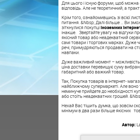
Для цього і існую форуми, щоб можна
відповідь. Але не теоретичний, а практ
Крім того, ознайомившись зі всієї лис
питання. &Nbsp; Далі більше … Ви зм
зіткнулися покупці
іноземних інтерне
інакше. Звертайте увагу на відгуки пр
якісний товар або неадекватний сервіс 
самі товари і торгових марках. Дуже 
речі, примудряються продавати на стіл
навпаки.
Дуже важливий момент – можливість пр
ціна доставки перевищує суму вибран
габаритний або важкий товар.
Так, Покупка товарів в інтернет- мага
найближчому супермаркеті. Але воно т
неминуче прийдете до необхідності ку
або стоїть неадекватних грошей. &Nbsp
Нехай Вас тішить думка, що зовсім ск
мінімум в два рази більше якісних тов
Автор:
L