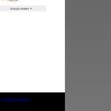
БІЛЬШЕ НОВИН
т
worldtranslation.org
.