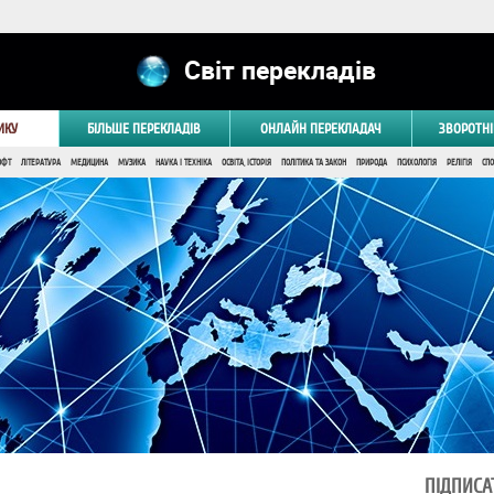
Світ перекладів
ИКУ
БІЛЬШЕ ПЕРЕКЛАДІВ
ОНЛАЙН ПЕРЕКЛАДАЧ
ЗВОРОТНІ
ОФТ
ЛІТЕРАТУРА
МЕДИЦИНА
МУЗИКА
НАУКА І ТЕХНІКА
ОСВІТА, ІСТОРІЯ
ПОЛІТИКА ТА ЗАКОН
ПРИРОДА
ПСИХОЛОГІЯ
РЕЛІГІЯ
СПО
ПІДПИСА