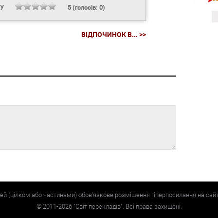
НУ
5
(голосів:
0
)
ВІДПОЧИНОК В... >>
тей (цілком або частинами) обов'язкове розміщення гіперпосилання на сай
©
2011-2026
"Світ перекладів". Всі права захищені.