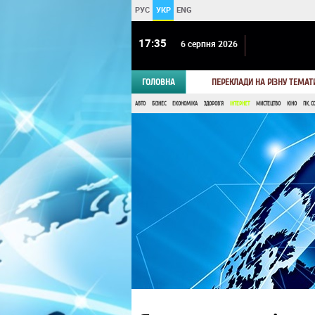
РУС
УКР
ENG
17:35
6 серпня 2026
ГОЛОВНА
ПЕРЕКЛАДИ НА РІЗНУ ТЕМАТ
АВТО
БІЗНЕС
ЕКОНОМІКА
ЗДОРОВ'Я
ІНТЕРНЕТ
МИСТЕЦТВО
КІНО
ПК, С