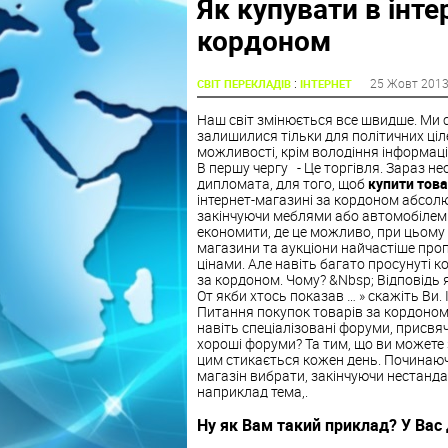
Як купувати в інте
кордоном
:
25 Жовт 201
СВІТ ПЕРЕКЛАДІВ
ІНТЕРНЕТ
Наш світ змінюється все швидше. Ми 
залишилися тільки для політичних ціле
можливості, крім володіння інформаці
В першу чергу - Це торгівля. Зараз н
дипломата, для того, щоб
купити тов
інтернет-магазині за кордоном абсолю
закінчуючи меблями або автомобілем. С
економити, де це можливо, при цьому н
магазини та аукціони найчастіше пр
цінами. Але навіть багато просунуті к
за кордоном. Чому? &Nbsp; Відповідь 
От якби хтось показав … » скажіть Ви.
Питання покупок товарів за кордоном
навіть спеціалізовані форуми, присвяч
хороші форуми? Та тим, що ви можете 
цим стикається кожен день. Починаючи
магазін вибрати, закінчуючи нестанд
наприклад тема,.
Ну як Вам такий приклад? У Вас