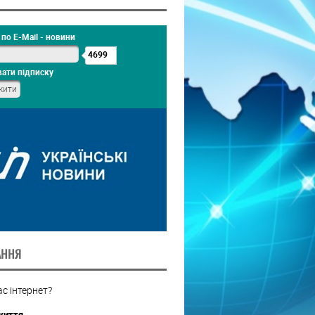
по E-Mail - новини
4699
ати підписку
АННЯ
с інтернет?
життя