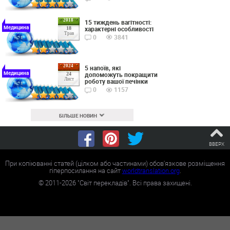
2018
15 тиждень вагітності:
Медицина
характерні особливості
18
Трав
0
3841
2024
5 напоїв, які
Медицина
допоможуть покращити
24
Лист
роботу вашої печінки
0
1157
БІЛЬШЕ НОВИН
ВВЕРХ
При копіюванні статей (цілком або частинами) обов'язкове розміщення
гіперпосилання на сайт
worldtranslation.org
.
©
2011-2026
"Світ перекладів". Всі права захищені.