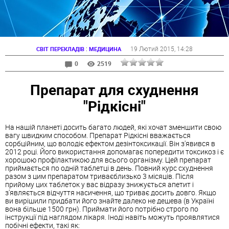
:
19 Лютий 2015
, 14:28
СВІТ ПЕРЕКЛАДІВ
МЕДИЦИНА
0
2519
Препарат для схуднення
"Рідкісні"
На нашій планеті досить багато людей, які хочат зменшити свою
вагу швидким способом. Препарат Рідкісні вважається
сорбційним, що володіє ефектом дезінтоксикації. Він з'явився в
2012 році. Його використання допомагає попередити токсикоз і є
хорошою профілактикою для всього організму. Цей препарат
приймається по одній таблетці в день. Повний курс схуднення
разом з цим препаратом триваєблизько 3 місяців. Після
прийому цих таблеток у вас відразу знижується апетит і
з'являється відчуття насичення, що триває досить довго. Якщо
ви вирішили придбати його знайте далеко не дешева (в Україні
вона більше 1500 грн). Приймати його потрібно строго по
інструкції під наглядом лікаря. Іноді навіть можуть проявлятися
побічні ефекти, такі як: