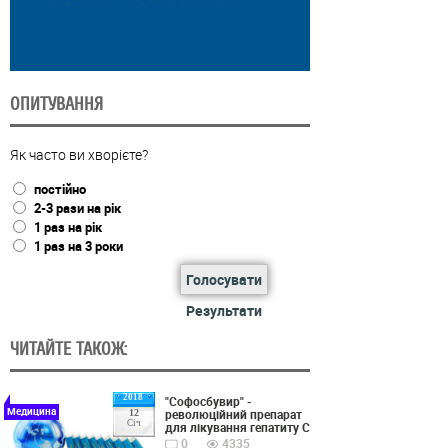
ОПИТУВАННЯ
Як часто ви хворієте?
постійно
2-3 рази на рік
1 раз на рік
1 раз на 3 роки
Голосувати
Результати
ЧИТАЙТЕ ТАКОЖ:
2018
"Софосбувир" -
Медицина
революційний препарат
12
Січ
для лікування гепатиту С
0
4335