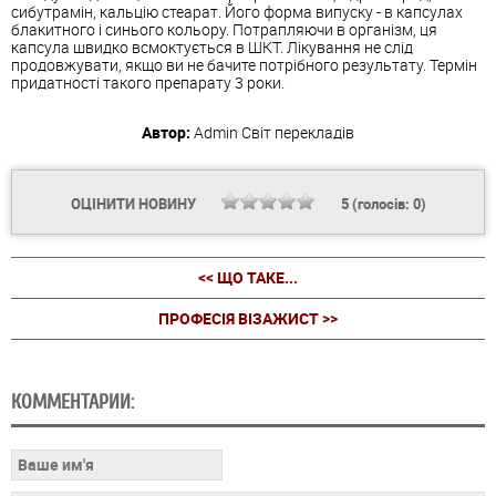
сибутрамін, кальцію стеарат. Його форма випуску - в капсулах
блакитного і синього кольору. Потрапляючи в організм, ця
капсула швидко всмоктується в ШКТ. Лікування не слід
продовжувати, якщо ви не бачите потрібного результату. Термін
придатності такого препарату 3 роки.
Автор:
Admin
Світ перекладів
ОЦІНИТИ НОВИНУ
5
(голосів:
0
)
<< ЩО ТАКЕ...
ПРОФЕСІЯ ВІЗАЖИСТ >>
КОММЕНТАРИИ: