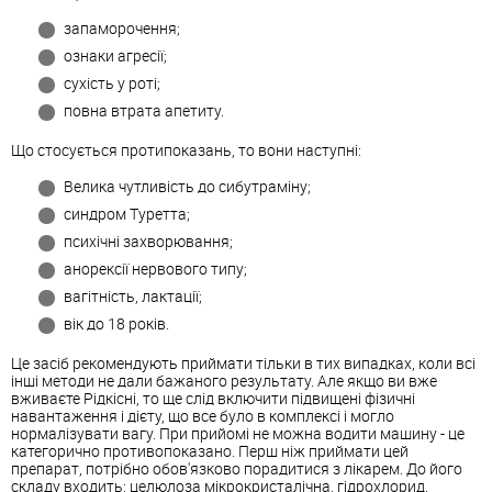
запаморочення;
ознаки агресії;
сухість у роті;
повна втрата апетиту.
Що стосується протипоказань, то вони наступні:
Велика чутливість до сибутраміну;
синдром Туретта;
психічні захворювання;
анорексії нервового типу;
вагітність, лактації;
вік до 18 років.
Це засіб рекомендують приймати тільки в тих випадках, коли всі
інші методи не дали бажаного результату. Але якщо ви вже
вживаєте Рідкісні, то ще слід включити підвищені фізичні
навантаження і дієту, що все було в комплексі і могло
нормалізувати вагу. При прийомі не можна водити машину - це
категорично противопоказано. Перш ніж приймати цей
препарат, потрібно обов'язково порадитися з лікарем. До його
складу входить: целюлоза мікрокристалічна, гідрохлорид,