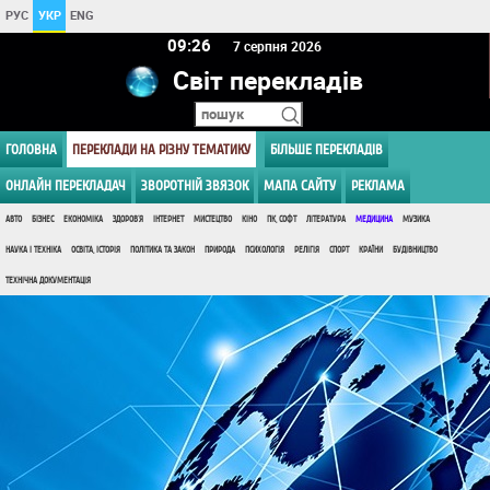
РУС
УКР
ENG
09:26
7 серпня 2026
Світ перекладів
ГОЛОВНА
ПЕРЕКЛАДИ НА РІЗНУ ТЕМАТИКУ
БІЛЬШЕ ПЕРЕКЛАДІВ
ОНЛАЙН ПЕРЕКЛАДАЧ
ЗВОРОТНІЙ ЗВЯЗОК
МАПА САЙТУ
РЕКЛАМА
АВТО
БІЗНЕС
ЕКОНОМІКА
ЗДОРОВ'Я
ІНТЕРНЕТ
МИСТЕЦТВО
КІНО
ПК, СОФТ
ЛІТЕРАТУРА
МЕДИЦИНА
МУЗИКА
НАУКА І ТЕХНІКА
ОСВІТА, ІСТОРІЯ
ПОЛІТИКА ТА ЗАКОН
ПРИРОДА
ПСИХОЛОГІЯ
РЕЛІГІЯ
СПОРТ
КРАЇНИ
БУДІВНИЦТВО
ТЕХНІЧНА ДОКУМЕНТАЦІЯ