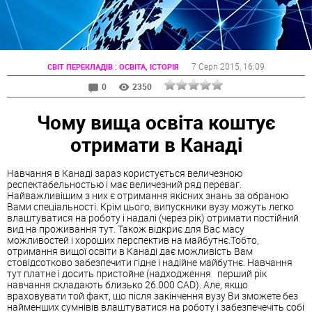
:
7 Серп 2015
, 16:09
СВІТ ПЕРЕКЛАДІВ
ОСВІТА, ІСТОРІЯ
0
2350
Чому вища освіта коштує
отримати в Канаді
Навчання в Канаді зараз користується величезною
респектабельностью і має величезний ряд переваг.
Найважливішим з них є отримання якісних знань за обраною
Вами спеціальності. Крім цього, випускники вузу можуть легко
влаштуватися на роботу і надалі (через рік) отримати постійний
вид на проживання тут. Також відкриє для Вас масу
можливостей і хороших перспектив на майбутнє.Тобто,
отримання вищої освіти в Канаді дає можливість Вам
стовідсотково забезпечити гідне і надійне майбутнє. Навчання
тут платне і досить пристойне (надходження перший рік
навчання складають близько 26.000 CAD). Але, якщо
враховувати той факт, що після закінчення вузу Ви зможете без
найменших сумнівів влаштуватися на роботу і забезпечечіть собі