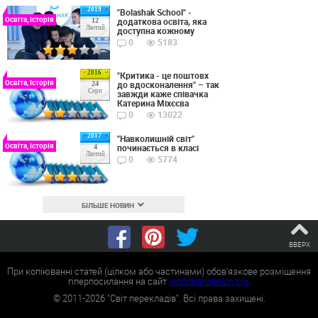
2019
"Bolashak School" -
Освіта, Історія
додаткова освіта, яка
12
Лютий
доступна кожному
0
5183
2016
"Критика - це поштовх
Освіта, Історія
до вдосконалення" – так
24
Серп
завжди каже співачка
Катерина Міхєєва
0
13022
2017
"Навколишній світ"
Освіта, Історія
починається в класі
4
Лютий
0
5774
БІЛЬШЕ НОВИН
ВВЕРХ
При копіюванні статей (цілком або частинами) обов'язкове розміщення
гіперпосилання на сайт
worldtranslation.org
.
©
2011-2026
"Світ перекладів". Всі права захищені.