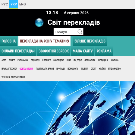
РУС
УКР
ENG
13 18
6 серпня 2026
Світ перекладів
ГОЛОВНА
ПЕРЕКЛАДИ НА РІЗНУ ТЕМАТИКУ
БІЛЬШЕ ПЕРЕКЛАДІВ
ОНЛАЙН ПЕРЕКЛАДАЧ
ЗВОРОТНІЙ ЗВЯЗОК
МАПА САЙТУ
РЕКЛАМА
АВТО
БІЗНЕС
ЕКОНОМІКА
ЗДОРОВ'Я
ІНТЕРНЕТ
МИСТЕЦТВО
КІНО
ПК, СОФТ
ЛІТЕРАТУРА
МЕДИЦИНА
МУЗИКА
НАУКА І ТЕХНІКА
ОСВІТА, ІСТОРІЯ
ПОЛІТИКА ТА ЗАКОН
ПРИРОДА
ПСИХОЛОГІЯ
РЕЛІГІЯ
СПОРТ
КРАЇНИ
БУДІВНИЦТВО
ТЕХНІЧНА ДОКУМЕНТАЦІЯ