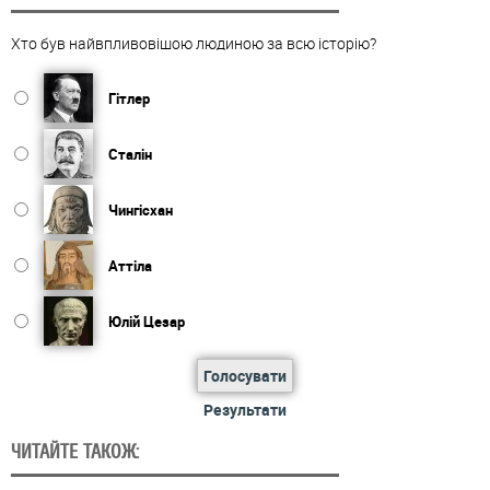
Хто був найвпливовішою людиною за всю історію?
Гітлер
Сталін
Чингісхан
Аттіла
Юлій Цезар
Голосувати
Результати
ЧИТАЙТЕ ТАКОЖ: