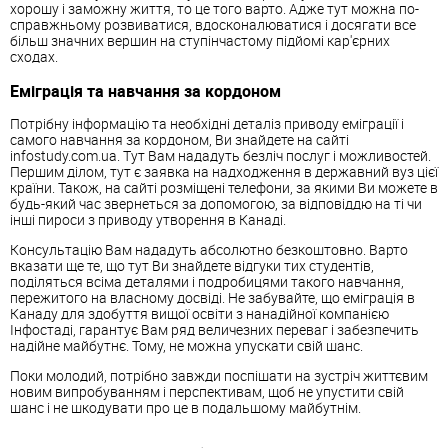
хорошу і заможну життя, то це того варто. Адже тут можна по-
справжньому розвиватися, вдосконалюватися і досягати все
більш значних вершин на ступінчастому підйомі кар'єрних
сходах.
Еміграція та навчання за кордоном
Потрібну інформацію та необхідні деталіз приводу еміграції і
самого навчання за кордоном, Ви знайдете на сайті
infostudy.com.ua. Тут Вам нададуть безліч послуг і можливостей.
Першим ділом, тут є заявка на надходження в державний вуз цієї
країни. Також, на сайті розміщені телефони, за якими Ви можете в
будь-який час звернеться за допомогою, за відповіддю на ті чи
інші пироси з приводу утворення в Канаді.
Консультацію Вам нададуть абсолютно безкоштовно. Варто
вказати ще те, що тут Ви знайдете відгуки тих студентів,
поділяться всіма деталями і подробицями такого навчання,
пережитого на власному досвіді. Не забувайте, що еміграція в
Канаду для здобуття вищої освіти з нанадійної компанією
Інфостаді, гарантує Вам ряд величезних переваг і забезпечить
надійне майбутнє. Тому, не можна упускати свій шанс.
Поки молодий, потрібно завжди поспішати на зустріч життєвим
новим випробуванням і перспективам, щоб не упустити свій
шанс і не шкодувати про це в подальшому майбутнім.