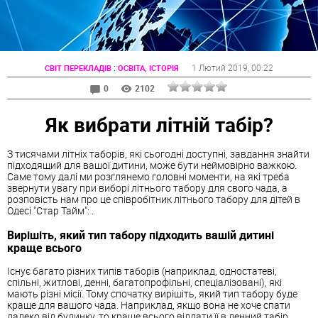
:
1 Лютий 2019
, 00:22
СВІТ ПЕРЕКЛАДІВ
ОСВІТА, ІСТОРІЯ
0
2102
Як вибрати літній табір?
З тисячами літніх таборів, які сьогодні доступні, завдання знайти
підходящий для вашої дитини, може бути неймовірно важкою.
Саме тому далі ми розглянемо головні моменти, на які треба
звернути увагу при виборі літнього табору для свого чада, а
розповість нам про це співробітник літнього табору для дітей в
Одесі "Стар Тайм": .
Вирішіть, який тип табору підходить вашій дитині
краще всього
Існує багато різних типів таборів (наприклад, одностатеві,
спільні, житлові, денні, багатопрофільні, спеціалізовані), які
мають різні місії. Тому спочатку вирішіть, який тип табору буде
краще для вашого чада. Наприклад, якщо вона не хоче спати
далеко від будинку, то краще всього віддати її в денний табір.