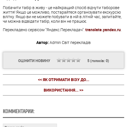
Побачити табір в живу - це найкращий спосіб відчути таборове
життя! Якщо це можливо, постарайтеся організувати екскурсію
влітку. Якщо ви не можете побувати в ній в літній час, запитайте,
чи можна відвідати табір, коли він не працює.
Перекладено сервісом "Яндекс.Перекладач":
translate.yandex.ru
.
Автор:
Admin
Світ перекладів
ОЦІНИТИ НОВИНУ
5
(голосів:
0
)
<< ЯК ОТРИМАТИ ВІЗУ ДО...
ВИКОРИСТАННЯ... >>
КОММЕНТАРИИ: