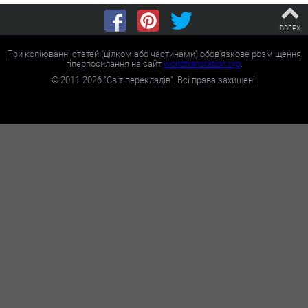
ВВЕРХ
При копіюванні статей (цілком або частинами) обов'язкове розміщення
гіперпосилання на сайт
worldtranslation.org
.
©
2011-2026
"Світ перекладів". Всі права захищені.