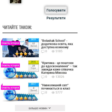
Голосувати
Результати
ЧИТАЙТЕ ТАКОЖ:
2019
"Bolashak School" -
Освіта, Історія
додаткова освіта, яка
12
Лютий
доступна кожному
0
5185
2016
"Критика - це поштовх
Освіта, Історія
до вдосконалення" – так
24
Серп
завжди каже співачка
Катерина Міхєєва
0
13026
2017
"Навколишній світ"
Освіта, Історія
починається в класі
4
Лютий
0
5777
БІЛЬШЕ НОВИН