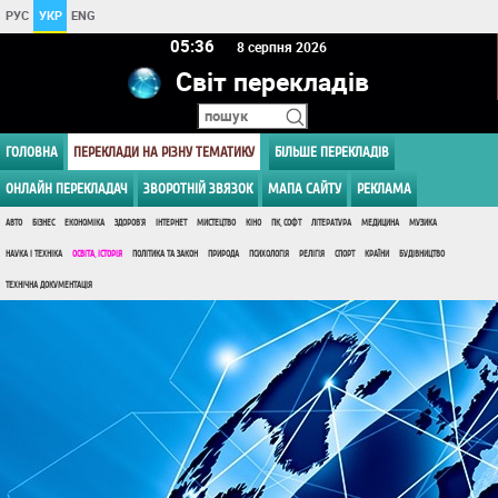
РУС
УКР
ENG
05 36
8 серпня 2026
Світ перекладів
ГОЛОВНА
ПЕРЕКЛАДИ НА РІЗНУ ТЕМАТИКУ
БІЛЬШЕ ПЕРЕКЛАДІВ
ОНЛАЙН ПЕРЕКЛАДАЧ
ЗВОРОТНІЙ ЗВЯЗОК
МАПА САЙТУ
РЕКЛАМА
АВТО
БІЗНЕС
ЕКОНОМІКА
ЗДОРОВ'Я
ІНТЕРНЕТ
МИСТЕЦТВО
КІНО
ПК, СОФТ
ЛІТЕРАТУРА
МЕДИЦИНА
МУЗИКА
НАУКА І ТЕХНІКА
ОСВІТА, ІСТОРІЯ
ПОЛІТИКА ТА ЗАКОН
ПРИРОДА
ПСИХОЛОГІЯ
РЕЛІГІЯ
СПОРТ
КРАЇНИ
БУДІВНИЦТВО
ТЕХНІЧНА ДОКУМЕНТАЦІЯ