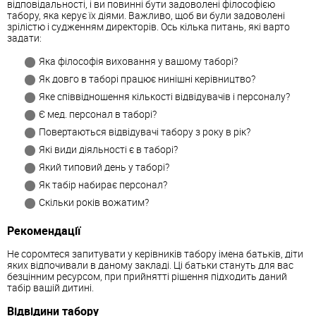
відповідальності, і ви повинні бути задоволені філософією
табору, яка керує їх діями. Важливо, щоб ви були задоволені
зрілістю і судженням директорів. Ось кілька питань, які варто
задати:
Яка філософія виховання у вашому таборі?
Як довго в таборі працює нинішні керівництво?
Яке співвідношення кількості відвідувачів і персоналу?
Є мед. персонал в таборі?
Повертаються відвідувачі табору з року в рік?
Які види діяльності є в таборі?
Який типовий день у таборі?
Як табір набирає персонал?
Скільки років вожатим?
Рекомендації
Не соромтеся запитувати у керівників табору імена батьків, діти
яких відпочивали в даному закладі. Ці батьки стануть для вас
безцінним ресурсом, при прийнятті рішення підходить даний
табір вашій дитині.
Відвідини табору