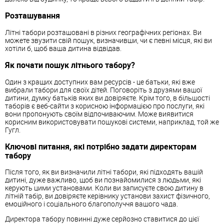
Розташування
Літні табори розташовані в різних географічних регіонах. Ви
можете звузити свій пошук, визначивши, чи є певні місця, які ви
хотіли б, щоб ваша дитина відвідав.
Як почати пошук літнього табору?
Один з кращих доступних вам ресурсів - це батьки, які вже
вибрали табори для своїх дітей. Поговоріть з друзями вашої
дитини, думку батьків яких ви довіряєте. Крім того, в більшості
таборів є веб-сайти з корисною інформацією про послуги, які
вони пропонують своїм відпочиваючим. Може виявитися
корисним використовувати пошукові системи, наприклад, той же
Гугл.
Ключові питання, які потрібно задати директорам
табору
Після того, як ви визначили літні табори, які підходять вашій
дитині, дуже важливо, щоб ви познайомилися з людьми, які
керують цими установами. Коли ви записуєте свою дитину в
літній табір, ви довіряєте керівнику установи захист фізичного,
емоційного і соціального благополуччя вашого чада.
Директора табору повинні дуже серйозно ставитися до цієї