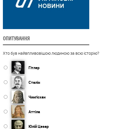
ОПИТУВАННЯ
Хто був найвпливовішою людиною за всю історію?
Гітлер
Сталін
Чингісхан
Аттіла
Юлій Цезар