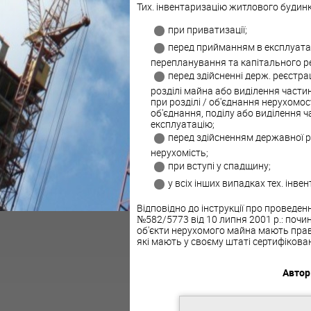
Тих. інвентаризацію житлового будинк
при приватизації;
перед прийманням в експлуатаці
перепланування та капітального р
перед здійсненні держ. реєстра
розділі майна або виділення частин
при розділі / об'єднання нерухомос
об'єднання, поділу або виділення 
експлуатацію;
перед здійсненням державної р
нерухомість;
при вступі у спадщину;
у всіх інших випадках тех. інв
Відповідно до інструкції про проведен
№582/5773 від 10 липня 2001 р.: почи
об'єкти нерухомого майна мають право,
які мають у своєму штаті сертифікован
Автор