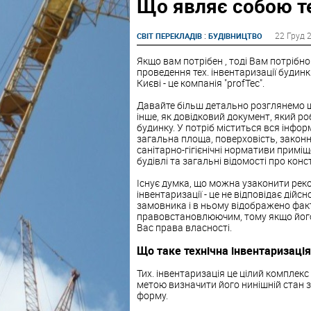
Що являє собою т
:
22 Груд 
СВІТ ПЕРЕКЛАДІВ
БУДІВНИЦТВО
Якщо вам потрібен , тоді Вам потрібно
проведення тех. інвентаризації будин
Києві - це компанія "profTec".
Давайте більш детально розглянемо що
інше, як довідковий документ, який ро
будинку. У потріб міститься вся інфор
загальна площа, поверховість, законні
санітарно-гігієнічні нормативи приміщ
будівлі та загальні відомості про конст
Існує думка, що можна узаконити рек
інвентаризації - це не відповідає дійс
замовника і в ньому відображено фак
правовстановлюючим, тому якщо його у
Вас права власності.
Що таке технічна інвентаризація
Тих. інвентаризація це цілий комплекс
метою визначити його нинішній стан 
форму.