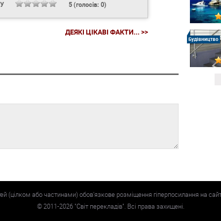
НУ
5
(голосів:
0
)
ДЕЯКІ ЦІКАВІ ФАКТИ... >>
Будівництво
тей (цілком або частинами) обов'язкове розміщення гіперпосилання на сай
©
2011-2026
"Світ перекладів". Всі права захищені.