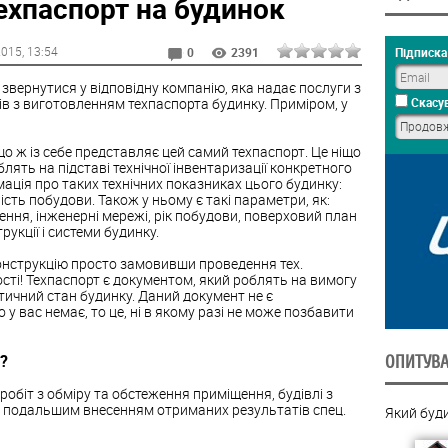
ехпаспорт на будинок
2015
, 13:54
Підписка 
0
2391
 звернутися у відповідну компанію, яка надає послуги з
ків з виготовленням техпаспорта будинку. Приміром, у
Скасув
 ж із себе представляє цей самий техпаспорт. Це ніщо
блять на підставі технічної інвентаризації конкретного
мація про таких технічних показниках цього будинку:
сть побудови. Також у ньому є такі параметри, як:
ення, інженерні мережі, рік побудови, поверховий план
рукції і системи будинку.
онструкцію просто замовивши проведення тех.
ності! Техпаспорт є документом, який роблять на вимогу
тичний стан будинку. Даний документ не є
 вас немає, то це, ні в якому разі не може позбавити
?
ОПИТУВ
 робіт з обміру та обстеження приміщення, будівлі з
з подальшим внесенням отриманих результатів спец.
Який буд