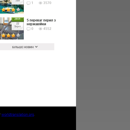
Лип
1
3570
2019
5 переваг перил з
нержавійки
22
Берез
0
4552
БІЛЬШЕ НОВИН
т
worldtranslation.org
.