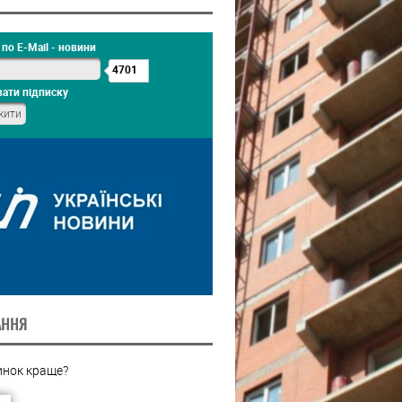
по E-Mail - новини
4701
ати підписку
АННЯ
инок краще?