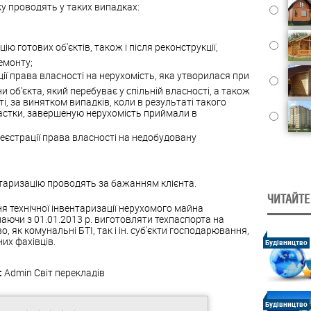
у проводять у таких випадках:
ю готових об'єктів, також і після реконструкції,
емонту;
ції права власності на нерухомість, яка утворилася при
и об'єкта, який перебуває у спільній власності, а також
ті, за винятком випадків, коли в результаті такого
частки, завершеную нерухомість приймали в
еєстрації права власності на недобудовану
ентаризацію проводять за бажанням клієнта.
ЧИТАЙТЕ
ня технічної інвентаризації нерухомого майна
наючи з 01.01.2013 р. виготовляти техпаспорта на
 як комунальні БТІ, так і ін. суб'єкти господарювання,
их фахівців.
Будівництво
:
Admin
Світ перекладів
Будівництво