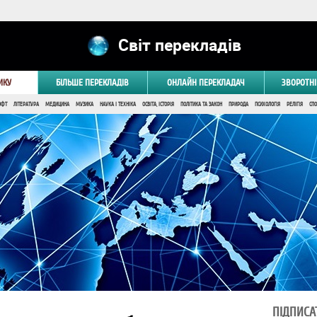
Світ перекладів
ИКУ
БІЛЬШЕ ПЕРЕКЛАДІВ
ОНЛАЙН ПЕРЕКЛАДАЧ
ЗВОРОТНІ
ОФТ
ЛІТЕРАТУРА
МЕДИЦИНА
МУЗИКА
НАУКА І ТЕХНІКА
ОСВІТА, ІСТОРІЯ
ПОЛІТИКА ТА ЗАКОН
ПРИРОДА
ПСИХОЛОГІЯ
РЕЛІГІЯ
СПО
ПІДПИСА