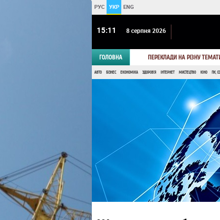
РУС
УКР
ENG
15 11
8 серпня 2026
ГОЛОВНА
ПЕРЕКЛАДИ НА РІЗНУ ТЕМАТ
АВТО
БІЗНЕС
ЕКОНОМІКА
ЗДОРОВ'Я
ІНТЕРНЕТ
МИСТЕЦТВО
КІНО
ПК, С