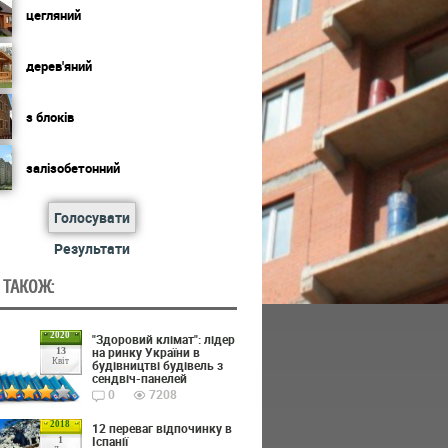
цегляний
дерев'яний
з блоків
залізобетонний
Голосувати
Результати
 ТАКОЖ:
2020
"Здоровий клімат": лідер
на ринку України в
13
Квіт
будівництві будівель з
сендвіч-панелей
0
7208
2018
12 переваг відпочинку в
Іспанії
1