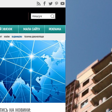
Й ЗВЯЗОК
МАПА САЙТУ
РЕКЛАМА
РТ
КРАЇНИ
БУДІВНИЦТВО
ТЕХНІЧНА ДОКУМЕНТАЦІЯ
ТИСЬ НА НОВИНИ: