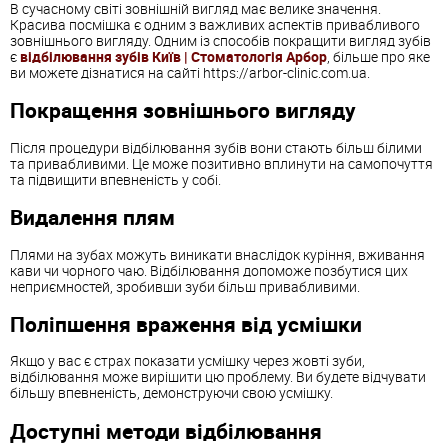
В сучасному світі зовнішній вигляд має велике значення.
Красива посмішка є одним з важливих аспектів привабливого
зовнішнього вигляду. Одним із способів покращити вигляд зубів
є
відбілювання зубів Київ | Стоматологія Арбор
, більше про яке
ви можете дізнатися на сайті https://arbor-clinic.com.ua.
Покращення зовнішнього вигляду
Після процедури відбілювання зубів вони стають більш білими
та привабливими. Це може позитивно вплинути на самопочуття
та підвищити впевненість у собі.
Видалення плям
Плями на зубах можуть виникати внаслідок куріння, вживання
кави чи чорного чаю. Відбілювання допоможе позбутися цих
неприємностей, зробивши зуби більш привабливими.
Поліпшення враження від усмішки
Якщо у вас є страх показати усмішку через жовті зуби,
відбілювання може вирішити цю проблему. Ви будете відчувати
більшу впевненість, демонструючи свою усмішку.
Доступні методи відбілювання