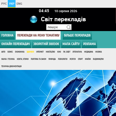
РУС
УКР
ENG
04:45
10 серпня 2026
Світ перекладів
ГОЛОВНА
ПЕРЕКЛАДИ НА РІЗНУ ТЕМАТИКУ
БІЛЬШЕ ПЕРЕКЛАДІВ
ОНЛАЙН ПЕРЕКЛАДАЧ
ЗВОРОТНІЙ ЗВЯЗОК
МАПА САЙТУ
РЕКЛАМА
АВТО
БІЗНЕС
ЕКОНОМІКА
ЗДОРОВ'Я
ІНТЕРНЕТ
МИСТЕЦТВО
КІНО
ПК, СОФТ
ЛІТЕРАТУРА
МЕДИЦИНА
МУЗИКА
НАУКА І ТЕХНІКА
ОСВІТА, ІСТОРІЯ
ПОЛІТИКА ТА ЗАКОН
ПРИРОДА
ПСИХОЛОГІЯ
РЕЛІГІЯ
СПОРТ
КРАЇНИ
БУДІВНИЦТВО
ТЕХНІЧНА ДОКУМЕНТАЦІЯ