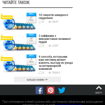
ЧИТАЙТЕ ТАКОЖ:
2015
10 секретів швидкого
Здоров'я
схуднення
27
Груд
0
4047
2024
3 лайфхаки з
Здоров'я
використання ензимної
22
Січ
пудри
0
2287
2022
4 способа, которыми
Здоров'я
ваш питомец может
3
Груд
извлечь выгоду из ухода
за ветеринарной
клиникой
0
30063
БІЛЬШЕ НОВИН
ВВЕРХ
При копіюванні статей (цілком або частинами) обов'язкове розміщення
гіперпосилання на сайт
worldtranslation.org
.