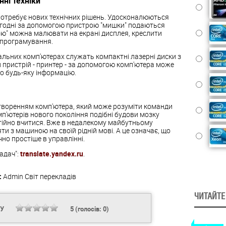
нні техніки
отребує нових технічних рішень. Удосконалюються
огодні за допомогою пристрою "мишки" подаються
ою" можна малювати на екрані дисплея, креслити
з програмування.
альних комп'ютерах служать компактні лазерні диски з
 пристрій - принтер - за допомогою комп'ютера може
о будь-яку інформацію.
творенням комп'ютера, який може розуміти команди
мп'ютерів нового покоління подібні будови мозку
стійно вчитися. Вже в недалекому майбутньому
и з машиною на своїй рідній мові. А це означає, що
но простіше в управлінні.
адач":
translate.yandex.ru
.
:
Admin
Світ перекладів
ЧИТАЙТЕ
НУ
5
(голосів:
0
)