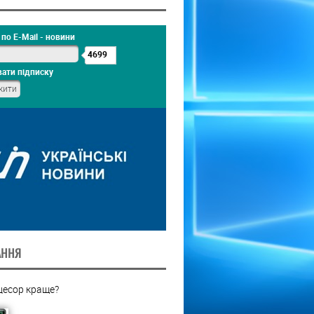
по E-Mail - новини
4699
ати підписку
АННЯ
цесор краще?