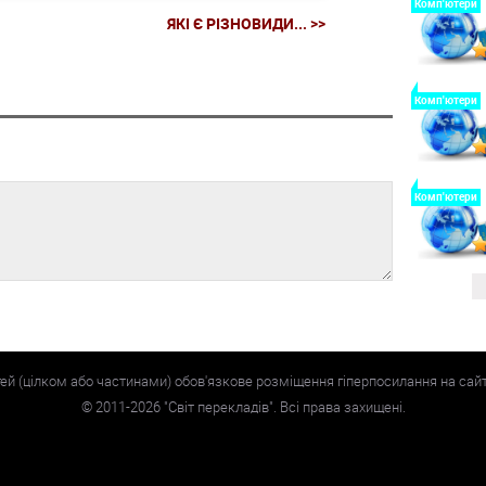
Комп'ютери
ЯКІ Є РІЗНОВИДИ... >>
Комп'ютери
Комп'ютери
тей (цілком або частинами) обов'язкове розміщення гіперпосилання на сай
©
2011-2026
"Світ перекладів". Всі права захищені.