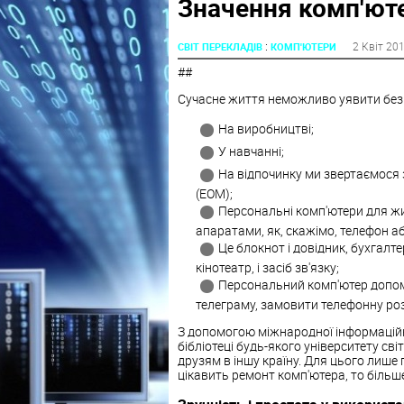
Значення комп'ют
:
2 Квіт 20
СВІТ ПЕРЕКЛАДІВ
КОМП'ЮТЕРИ
##
Сучасне життя неможливо уявити без 
На виробництві;
У навчанні;
На відпочинку ми звертаємося
(ЕОМ);
Персональні комп'ютери для жи
апаратами, як, скажімо, телефон аб
Це блокнот і довідник, бухгалте
кінотеатр, і засіб зв'язку;
Персональний комп'ютер допомо
телеграму, замовити телефонну роз
З допомогою міжнародної інформаційн
бібліотеці будь-якого університету св
друзям в іншу країну. Для цього лише
цікавить ремонт комп'ютера, то більше 