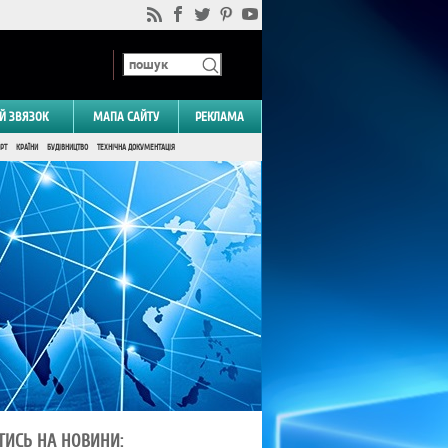
Й ЗВЯЗОК
МАПА САЙТУ
РЕКЛАМА
РТ
КРАЇНИ
БУДІВНИЦТВО
ТЕХНІЧНА ДОКУМЕНТАЦІЯ
ТИСЬ НА НОВИНИ: