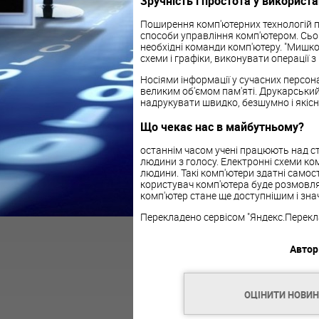
Зручність і простота у використа
Поширення комп'ютерних технологій п
способи управління комп'ютером. Сь
необхідні команди комп'ютеру. "Мишк
схеми і графіки, виконувати операції 
Носіями інформації у сучасних персон
великим об'ємом пам'яті. Друкарський
надрукувати швидко, безшумно і якісн
Що чекає нас в майбутньому?
останнім часом учені працюють над с
людини з голосу. Електронні схеми ко
людини. Такі комп'ютери здатні само
користувач комп'ютера буде розмовлят
комп'ютер стане ще доступнішим і знач
Перекладено сервісом "Яндекс.Перекл
Автор
ОЦІНИТИ НОВИ