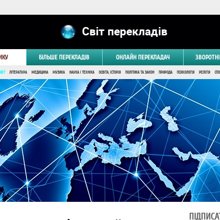
Світ перекладів
ИКУ
БІЛЬШЕ ПЕРЕКЛАДІВ
ОНЛАЙН ПЕРЕКЛАДАЧ
ЗВОРОТНІ
ОФТ
ЛІТЕРАТУРА
МЕДИЦИНА
МУЗИКА
НАУКА І ТЕХНІКА
ОСВІТА, ІСТОРІЯ
ПОЛІТИКА ТА ЗАКОН
ПРИРОДА
ПСИХОЛОГІЯ
РЕЛІГІЯ
СПО
ПІДПИСА