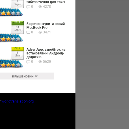
забезпечення для таксі
4
Берез
0
4278
2017
5 причин купити новий
MacBook Pro
13
Берез
0
3471
2019
AdvertApp: заробіток на
встановленні Андроїд-
9
Лип
додатків
0
5620
БІЛЬШЕ НОВИН
т
worldtranslation.org
.