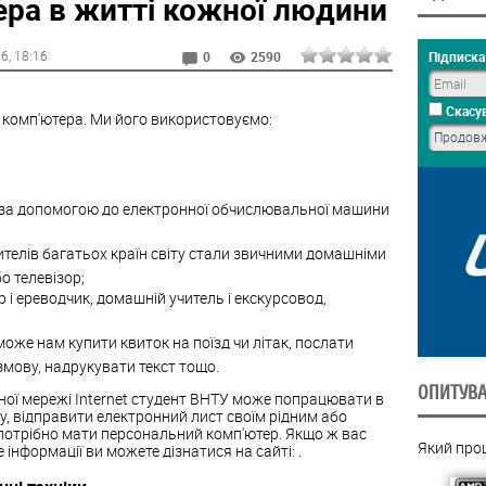
ера в житті кожної людини
16
, 18:16
Підписка 
0
2590
Скасув
комп'ютера. Ми його використовуємо:
 за допомогою до електронної обчислювальної машини
телів багатьох країн світу стали звичними домашніми
о телевізор;
р і ереводчик, домашній учитель і екскурсовод,
же нам купити квиток на поїзд чи літак, послати
мову, надрукувати текст тощо.
ОПИТУВ
ої мережі Internet студент ВНТУ може попрацювати в
іту, відправити електронний лист своїм рідним або
 потрібно мати персональний комп'ютер. Якщо ж вас
Який про
інформації ви можете дізнатися на сайті: .