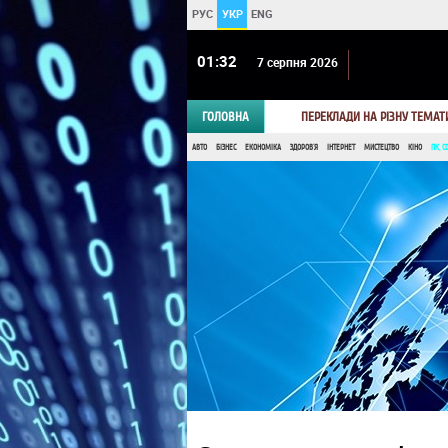
РУС
УКР
ENG
01 32
7 серпня 2026
ГОЛОВНА
ПЕРЕКЛАДИ НА РІЗНУ ТЕМАТ
АВТО
БІЗНЕС
ЕКОНОМІКА
ЗДОРОВ'Я
ІНТЕРНЕТ
МИСТЕЦТВО
КІНО
ПК, С