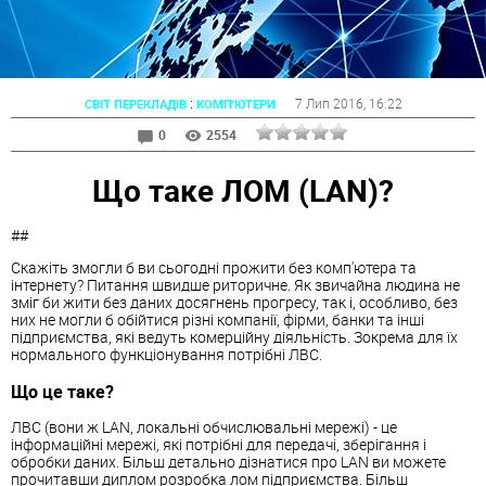
:
7 Лип 2016
, 16:22
СВІТ ПЕРЕКЛАДІВ
КОМП'ЮТЕРИ
0
2554
Що таке ЛОМ (LAN)?
##
Скажіть змогли б ви сьогодні прожити без комп'ютера та
інтернету? Питання швидше риторичне. Як звичайна людина не
зміг би жити без даних досягнень прогресу, так і, особливо, без
них не могли б обійтися різні компанії, фірми, банки та інші
підприємства, які ведуть комерційну діяльність. Зокрема для їх
нормального функціонування потрібні ЛВС.
Що це таке?
ЛВС (вони ж LAN, локальні обчислювальні мережі) - це
інформаційні мережі, які потрібні для передачі, зберігання і
обробки даних. Більш детально дізнатися про LAN ви можете
прочитавши диплом розробка лом підприємства. Більш