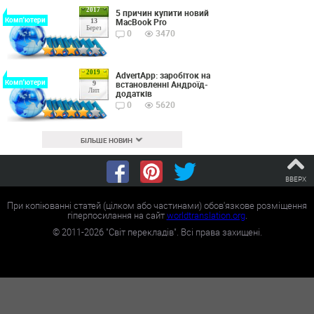
2017
5 причин купити новий
Комп'ютери
MacBook Pro
13
Берез
0
3470
2019
AdvertApp: заробіток на
Комп'ютери
встановленні Андроїд-
9
Лип
додатків
0
5620
БІЛЬШЕ НОВИН
ВВЕРХ
При копіюванні статей (цілком або частинами) обов'язкове розміщення
гіперпосилання на сайт
worldtranslation.org
.
©
2011-2026
"Світ перекладів". Всі права захищені.