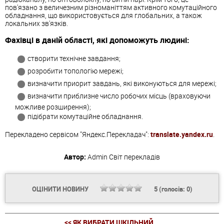
пов'язано з величезним різноманіттям активного комутаційного
обладнання, що використовується для глобальних, а також
локальних зв'язків.
Фахівці в даній області, які допоможуть людині:
створити технічне завдання;
розробити топологію мережі;
визначити приорит завдань, які виконуються для мережі;
визначити приблизне число робочих місць (враховуючи
можливе розширення);
підібрати комутаційне обладнання.
Перекладено сервісом "Яндекс.Перекладач":
translate.yandex.ru
.
Автор:
Admin
Світ перекладів
ОЦІНИТИ НОВИНУ
5
(голосів:
0
)
<< ЯК ВИБРАТИ ШКІЛЬНИЙ...