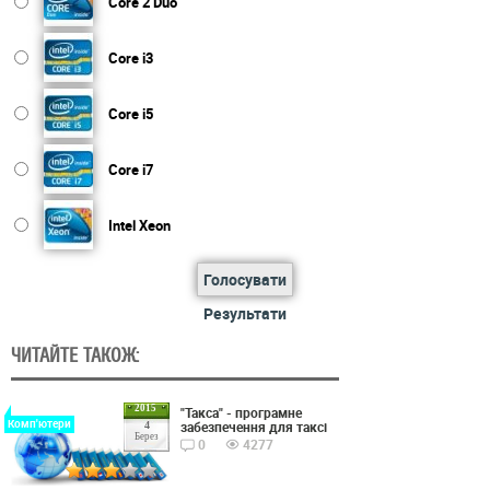
Core 2 Duo
Core i3
Core i5
Core i7
Intel Xeon
Голосувати
Результати
ЧИТАЙТЕ ТАКОЖ:
2015
"Такса" - програмне
Комп'ютери
забезпечення для таксі
4
Берез
0
4277