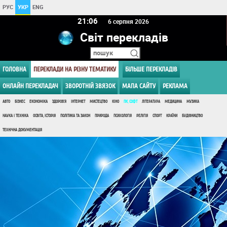
РУС
УКР
ENG
21:06
6 серпня 2026
Світ перекладів
ГОЛОВНА
ПЕРЕКЛАДИ НА РІЗНУ ТЕМАТИКУ
БІЛЬШЕ ПЕРЕКЛАДІВ
ОНЛАЙН ПЕРЕКЛАДАЧ
ЗВОРОТНІЙ ЗВЯЗОК
МАПА САЙТУ
РЕКЛАМА
АВТО
БІЗНЕС
ЕКОНОМІКА
ЗДОРОВ'Я
ІНТЕРНЕТ
МИСТЕЦТВО
КІНО
ПК, СОФТ
ЛІТЕРАТУРА
МЕДИЦИНА
МУЗИКА
НАУКА І ТЕХНІКА
ОСВІТА, ІСТОРІЯ
ПОЛІТИКА ТА ЗАКОН
ПРИРОДА
ПСИХОЛОГІЯ
РЕЛІГІЯ
СПОРТ
КРАЇНИ
БУДІВНИЦТВО
ТЕХНІЧНА ДОКУМЕНТАЦІЯ