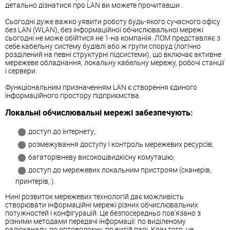
детально дізнатися про LAN ви можете прочитавши .
Сьогодні дуже важко уявити роботу будь-якого сучасного офісу
без LAN (WLAN), без інформаційної обчислювальної мережі
сьогодні не може обійтися не 1-на компанія. ЛОМ представляє з
себе кабельну систему будівлі або ж групи споруд (логічно
розділений на певні структурні підсистеми), що включає активне
мережеве обладнання, локальну кабельну мережу, робочі станції
і сервери.
Функціональним призначенням LAN є створення єдиного
інформаційного простору підприємства.
Локальні обчислювальні мережі забезпечують:
доступ до інтернету;
розмежування доступу і контроль мережевих ресурсів;
багаторівневу високошвидкісну комутацію;
доступ до мережевих локальним пристроям (сканерів,
принтерів, ).
Нині розвиток мережевих технологій дає можливість
створювати інформаційні мережі різних обчислювальних
потужностей і конфігурацій. Це безпосередньо пов'язано з
різними методами передачі інформації: по виділеному
радіоканалу, по оптоволокну, по витій парі. Крім того, це