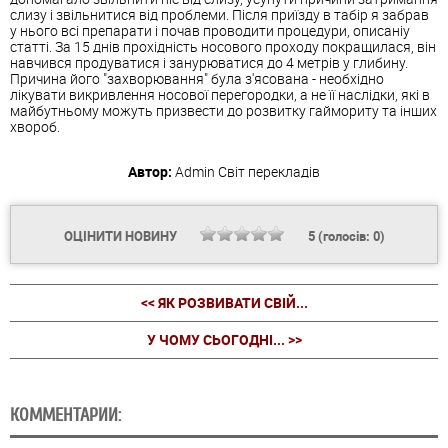
слизу і звільнитися від проблеми. Після приїзду в табір я забрав
у нього всі препарати і почав проводити процедури, описаніу
статті. За 15 днів прохідність носового проходу покращилася, він
навчився продуватися і занурюватися до 4 метрів у глибину.
Причина його "захворювання" була з'ясована - необхідно
лікувати викривлення носової перегородки, а не її наслідки, які в
майбутньому можуть призвести до розвитку гаймориту та інших
хвороб.
Автор:
Admin
Світ перекладів
ОЦІНИТИ НОВИНУ
5
(голосів:
0
)
<< ЯК РОЗВИВАТИ СВІЙ...
У ЧОМУ СЬОГОДНІ... >>
КОММЕНТАРИИ: