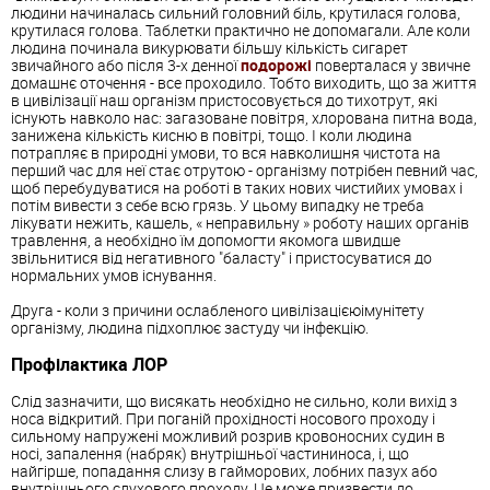
людини начиналась сильний головний біль, крутилася голова,
крутилася голова. Таблетки практично не допомагали. Але коли
людина починала викурювати більшу кількість сигарет
звичайного або після 3-х денної
подорожі
поверталася у звичне
домашнє оточення - все проходило. Тобто виходить, що за життя
в цивілізації наш організм пристосовується до тихотрут, які
існують навколо нас: загазоване повітря, хлорована питна вода,
занижена кількість кисню в повітрі, тощо. І коли людина
потрапляє в природні умови, то вся навколишня чистота на
перший час для неї стає отрутою - організму потрібен певний час,
щоб перебудуватися на роботі в таких нових чистийих умовах і
потім вивести з себе всю грязь. У цьому випадку не треба
лікувати нежить, кашель, « неправильну » роботу наших органів
травлення, а необхідно їм допомогти якомога швидше
звільнитися від негативного "баласту" і пристосуватися до
нормальних умов існування.
Друга - коли з причини ослабленого цивілізацієюімунітету
організму, людина підхоплює застуду чи інфекцію.
Профілактика ЛОР
Слід зазначити, що висякать необхідно не сильно, коли вихід з
носа відкритий. При поганій прохідності носового проходу і
сильному напружені можливий розрив кровоносних судин в
носі, запалення (набряк) внутрішньої частининоса, і, що
найгірше, попадання слизу в гайморових, лобних пазух або
внутрішнього слухового проходу. Це може призвести до