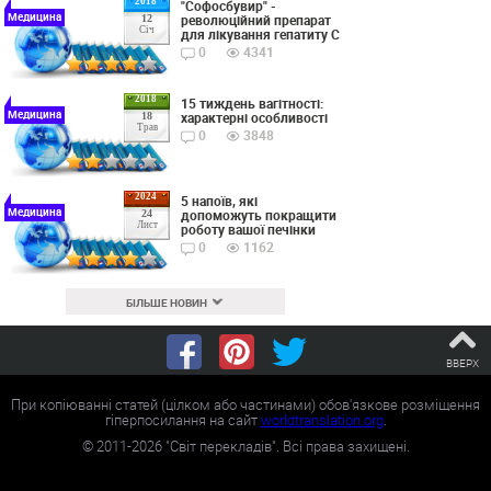
2018
"Софосбувир" -
Медицина
революційний препарат
12
Січ
для лікування гепатиту С
0
4341
2018
15 тиждень вагітності:
Медицина
характерні особливості
18
Трав
0
3848
2024
5 напоїв, які
Медицина
допоможуть покращити
24
Лист
роботу вашої печінки
0
1162
БІЛЬШЕ НОВИН
ВВЕРХ
При копіюванні статей (цілком або частинами) обов'язкове розміщення
гіперпосилання на сайт
worldtranslation.org
.
©
2011-2026
"Світ перекладів". Всі права захищені.