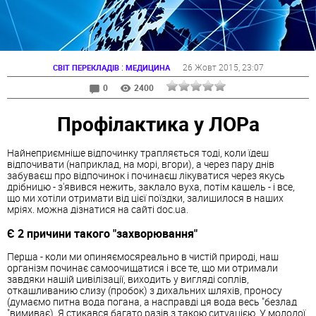
:
26 Жовт 2015
, 23:07
СВІТ ПЕРЕКЛАДІВ
МЕДИЦИНА
0
2400
Профілактика у ЛОРа
Найнеприємніше відпочинку трапляється тоді, коли їдеш
відпочивати (наприклад, на морі, вгори), а через пару днів
забуваєш про відпочинок і починаєш лікуватися через якусь
дрібницю - з'явився нежить, заклало вуха, потім кашель - і все,
що ми хотіли отримати від цієї поїздки, залишилося в наших
мріях. можна дізнатися на сайті doc.ua.
Є 2 причини такого "захворювання"
Перша - коли ми опиняємосяреально в чистій природі, наш
організм починає самоочищатися і все те, що ми отримали
завдяки нашій цивілізації, виходить у вигляді соплів,
откашливанию слизу (пробок) з дихальних шляхів, проносу
(думаємо питна вода погана, а насправді ця вода весь "безлад
"вимиває). Я стикався багато разів з такою ситуацією. У молодої