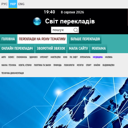
РУС
УКР
ENG
19 40
8 серпня 2026
Світ перекладів
ГОЛОВНА
ПЕРЕКЛАДИ НА РІЗНУ ТЕМАТИКУ
БІЛЬШЕ ПЕРЕКЛАДІВ
ОНЛАЙН ПЕРЕКЛАДАЧ
ЗВОРОТНІЙ ЗВЯЗОК
МАПА САЙТУ
РЕКЛАМА
АВТО
БІЗНЕС
ЕКОНОМІКА
ЗДОРОВ'Я
ІНТЕРНЕТ
МИСТЕЦТВО
КІНО
ПК, СОФТ
ЛІТЕРАТУРА
МЕДИЦИНА
МУЗИКА
НАУКА І ТЕХНІКА
ОСВІТА, ІСТОРІЯ
ПОЛІТИКА ТА ЗАКОН
ПРИРОДА
ПСИХОЛОГІЯ
РЕЛІГІЯ
СПОРТ
КРАЇНИ
БУДІВНИЦТВО
ТЕХНІЧНА ДОКУМЕНТАЦІЯ