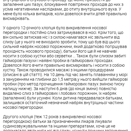
запалення цих пазух, блокування повітряних проходів до них з
усіма негативними наслідками, до отиту внутрішнього вуха. У
мене було кілька випадків, коли довелося вчити дітей правильно
висмарківать.
У одного 12-річного хлопця було викривлення носової
перегородки і постійно слиз затримувався в носі. Крім того, що
він сильно затискав ніс і з силою намагався ніс звільнити від
слизу (це у нього не виходило зробити, тому що був від цього
сильний набряк носової порожнини, який додатково погіршував
прохідність носового проходу), батьки його ще й не навчиві
носити з собою хустки або серветки ... Також були слизом забиті
гайморові пазухи і наявні пробки в гайморових проходах.
Довелося його вчити правильно висмарківать і носити з собою
хустку. Також проводилися масажі з іншими процедурами
(описані в цій статті). На 10 день під час занять плаванням у морі
з зануренням на глибини до 1,5 метрів,у нього вийшли гайморові
пробки (про метод прочищення гайморових пазух зміною тиску
напишу нижче). За наступні 6 днів (до кінця зміни) повністю
видалено слиз з гайморових і лобових порожнин, їх набряк
(запалення) були усунені. Коли дитина передавалася батькам,
залишився остаточний незначний набряк внутрішньої частини
носової перегородки.
Другого хлопця (теж 12 років з викривленої носової
перегородкою) батьки за призначенням лікарів лікували
судинозвужувальними та іншими препаратами, хоча це не
допомагало звільнити ніс від слизу, усунути причини затримання