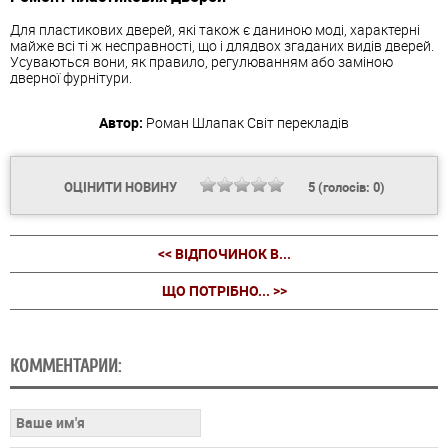
Для пластикових дверей, які також є даниною моді, характерні
майже всі ті ж несправності, що і длядвох згаданих видів дверей.
Усуваються вони, як правило, регулюванням або заміною
дверної фурнітури.
Автор:
Роман Шлапак
Світ перекладів
ОЦІНИТИ НОВИНУ
5
(голосів:
0
)
<< ВІДПОЧИНОК В...
ЩО ПОТРІБНО... >>
КОММЕНТАРИИ: