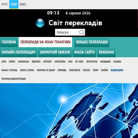
РУС
УКР
ENG
09 13
8 серпня 2026
Світ перекладів
ГОЛОВНА
ПЕРЕКЛАДИ НА РІЗНУ ТЕМАТИКУ
БІЛЬШЕ ПЕРЕКЛАДІВ
ОНЛАЙН ПЕРЕКЛАДАЧ
ЗВОРОТНІЙ ЗВЯЗОК
МАПА САЙТУ
РЕКЛАМА
АВТО
БІЗНЕС
ЕКОНОМІКА
ЗДОРОВ'Я
ІНТЕРНЕТ
МИСТЕЦТВО
КІНО
ПК, СОФТ
ЛІТЕРАТУРА
МЕДИЦИНА
МУЗИКА
НАУКА І ТЕХНІКА
ОСВІТА, ІСТОРІЯ
ПОЛІТИКА ТА ЗАКОН
ПРИРОДА
ПСИХОЛОГІЯ
РЕЛІГІЯ
СПОРТ
КРАЇНИ
БУДІВНИЦТВО
ТЕХНІЧНА ДОКУМЕНТАЦІЯ