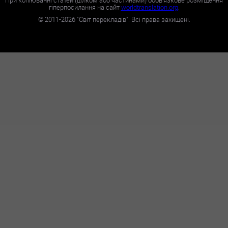
При копіюванні статей (цілком або частинами) обов'язкове розміщення
гіперпосилання на сайт
worldtranslation.org
.
©
2011-2026
"Світ перекладів". Всі права захищені.