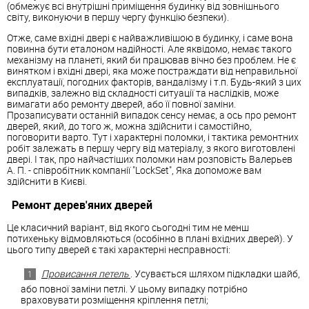
(обмежує всі внутрішні приміщення будинку від зовнішнього
світу, виконуючи в першу чергу функцію безпеки).
Отже, саме вхідні двері є найважливішою в будинку, і саме вона
повинна бути еталоном надійності. Але яквідомо, немає такого
механізму на планеті, який би працював вічно без проблем. Не є
винятком і вхідні двері, яка може постраждати від неправильної
експлуатації, погодних факторів, вандалізму і т.п. Будь-який з цих
випадків, залежно від складності ситуації та наслідків, може
вимагати або ремонту дверей, або її повної заміни.
Прозаписувати останній випадок сенсу немає, а ось про ремонт
дверей, який, до того ж, можна здійснити і самостійно,
поговорити варто. Тут і характерні поломки, і тактика ремонтних
робіт залежать в першу чергу від матеріалу, з якого виготовлені
двері. І так, про найчастіших поломки нам розповість Валерьев
А. П. - співробітник компанії "LockSet", Яка допоможе вам
здійснити
в Києві.
Ремонт дерев'яних дверей
Це класичний варіант, від якого сьогодні тим не менш
потихеньку відмовляються (особінно в плані вхідних дверей). У
цього типу дверей є такі характерні несправності:
Провисання петель
. Усувається шляхом підкладки шайб,
або повної заміни петлі. У цьому випадку потрібно
враховувати розміщення кріплення петлі;