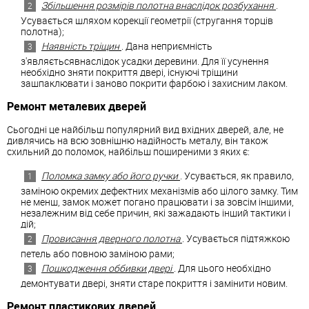
Збільшення розмірів полотна внаслідок розбухання
.
Усувається шляхом корекції геометрії (стругання торців
полотна);
Наявність тріщин
. Дана неприємність
з'являєтьсявнаслідок усадки деревини. Для її усунення
необхідно зняти покриття двері, існуючі тріщини
зашпаклювати і заново покрити фарбою і захисним лаком.
Ремонт металевих дверей
Сьогодні це найбільш популярний вид вхідних дверей, але, не
дивлячись на всю зовнішню надійность металу, він також
схильний до поломок, найбільш поширеними з яких є:
Поломка замку або його ручки
. Усувається, як правило,
заміною окремих дефектних механізмів або цілого замку. Тим
не менш, замок может погано працювати і за зовсім іншими,
незалежним від себе причин, які зажадають інший тактики і
дій;
Провисання дверного полотна
. Усувається підтяжкою
петель або повною заміною рами;
Пошкодження оббивки двері
. Для цього необхідно
демонтувати двері, зняти старе покриття і замінити новим.
Ремонт пластикових дверей