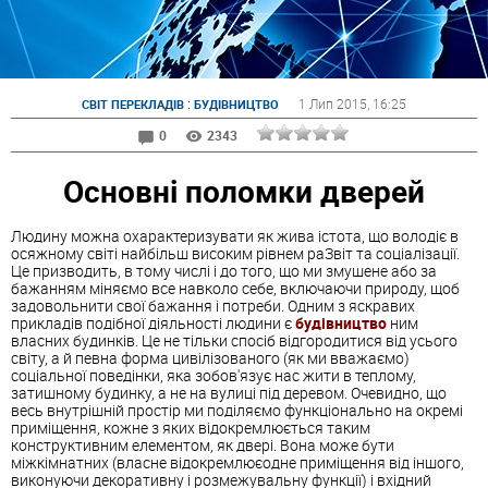
:
1 Лип 2015
, 16:25
СВІТ ПЕРЕКЛАДІВ
БУДІВНИЦТВО
0
2343
Основні поломки дверей
Людину можна охарактеризувати як жива істота, що володіє в
осяжному світі найбільш високим рівнем раЗвіт та соціалізації.
Це призводить, в тому числі і до того, що ми змушене або за
бажанням міняємо все навколо себе, включаючи природу, щоб
задовольнити свої бажання і потреби. Одним з яскравих
прикладів подібної діяльності людини є
будівництво
ним
власних будинків. Це не тільки спосіб відгородитися від усього
світу, а й певна форма цивілізованого (як ми вважаємо)
соціальної поведінки, яка зобов'язує нас жити в теплому,
затишному будинку, а не на вулиці під деревом. Очевидно, що
весь внутрішній простір ми поділяємо функціонально на окремі
приміщення, кожне з яких відокремлюється таким
конструктивним елементом, як двері. Вона може бути
міжкімнатних (власне відокремлюєодне приміщення від іншого,
виконуючи декоративну і розмежувальну функції) і вхідний