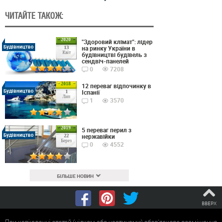
ЧИТАЙТЕ ТАКОЖ:
2020
"Здоровий клімат": лідер
Будівництво
на ринку України в
13
Квіт
будівництві будівель з
сендвіч-панелей
0
7208
2018
12 переваг відпочинку в
Будівництво
Іспанії
1
Лип
1
3570
2019
5 переваг перил з
Будівництво
нержавійки
22
Берез
0
4552
БІЛЬШЕ НОВИН
ВВЕРХ