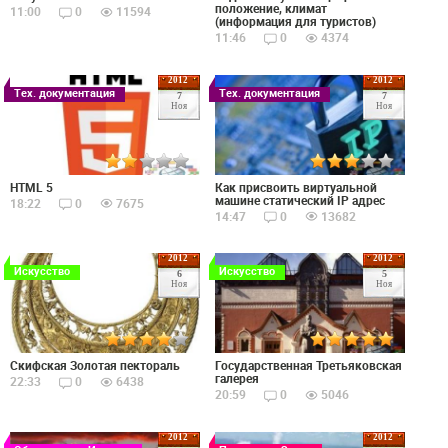
положение, климат
11:00
0
11594
(информация для туристов)
11:46
0
4374
2012
2012
Тех. документация
Тех. документация
7
7
Ноя
Ноя
HTML 5
Как присвоить виртуальной
машине статический IP адрес
18:22
0
7675
14:47
0
13682
2012
2012
Искусство
Искусство
6
5
Ноя
Ноя
Скифская Золотая пектораль
Государственная Третьяковская
галерея
22:33
0
6438
20:59
0
5046
2012
2012