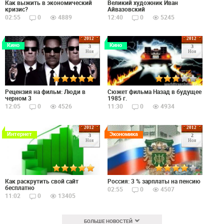
Как выжить в экономический
Великий художник Иван
кризис?
Айвазовский
02:55
0
4889
12:40
0
5245
2012
2012
Кино
Кино
3
3
Ноя
Ноя
Рецензия на фильм: Люди в
Сюжет фильма Назад в будущее
черном 3
1985 г.
12:05
0
4526
11:30
0
4934
2012
2012
Интернет
Экономика
3
2
Ноя
Ноя
Как раскрутить свой сайт
Россия: 3 % зарплаты на пенсию
бесплатно
02:55
0
4507
11:02
0
13405
БОЛЬШЕ НОВОСТЕЙ