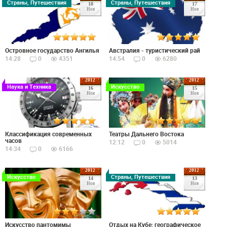
Страны, Путешествия
Страны, Путешествия
18
17
Ноя
Ноя
Островное государство Ангилья
Австралия - туристический рай
14:28
0
4351
14:54
0
6280
2012
2012
Наука и Техника
Искусство
16
15
Ноя
Ноя
Классификация современных
Театры Дальнего Востока
часов
12:12
0
5014
14:34
0
6166
2012
2012
Искусство
Страны, Путешествия
14
13
Ноя
Ноя
Искусство пантомимы
Отдых на Кубе: географическое