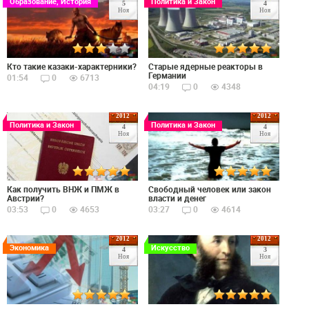
Образование, История
Политика и Закон
5
4
Ноя
Ноя
Кто такие казаки-характерники?
Старые ядерные реакторы в
Германии
01:54
0
6713
04:19
0
4348
2012
2012
Политика и Закон
Политика и Закон
4
4
Ноя
Ноя
Как получить ВНЖ и ПМЖ в
Свободный человек или закон
Австрии?
власти и денег
03:53
0
4653
03:27
0
4614
2012
2012
Экономика
Искусство
4
3
Ноя
Ноя