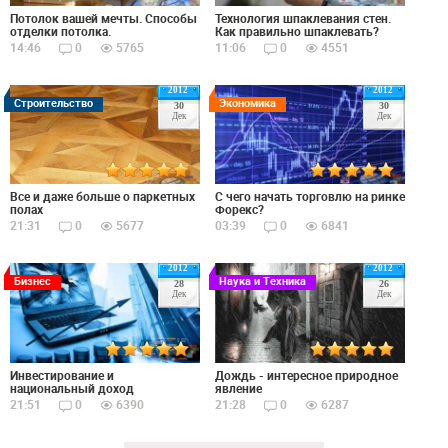
Потолок вашей мечты. Способы
Технология шпаклевания стен.
отделки потолка.
Как правильно шпаклевать?
14:46
0
5765
11:06
0
4551
2012
2012
Строительство
Экономика
30
30
Дек
Дек
Все и даже больше о паркетных
С чего начать торговлю на ринке
полах
Форекс?
21:31
0
5677
03:39
0
6841
2012
2012
Бизнес
Наука и Техника
28
26
Дек
Дек
Инвестирование и
Дождь - интересное природное
национальный доход
явление
21:51
0
6390
21:28
0
6287