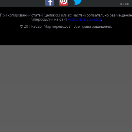
ВВЕРХ
При копировании статей (целиком или их частей) обязательно размещение
гиперссылки на сайт
worldtranslation.org
.
©
2011-2026
"Мир переводов". Все права защищены.