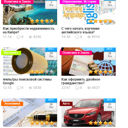
Политика и Закон
Образование, История
1
30
Фев
Янв
Как приобрести недвижимость
С чего начать изучение
на Кипре?
английского языка?
11:16
0
4246
19:30
0
9910
2013
2013
Интернет
Политика и Закон
29
28
Янв
Янв
Фильтры поисковой системы
Как оформить двойное
Google
гражданство?
12:55
0
5838
22:07
0
4437
2013
2013
Экономика
Авто
26
25
Янв
Янв