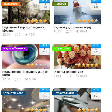
2013
2013
Экономика
Природа
10
9
Янв
Янв
Подземный город с садами в
Виды акул, охота на акулу
Москве
16:23
0
4974
23:09
0
4561
2013
2013
Наука и Техника
Искусство
8
6
Янв
Янв
Виды контактных линз, уход за
Основы флористики
ними
01:51
0
5075
12:58
0
5886
2013
2013
Строительство
Строительство
4
2
Янв
Янв