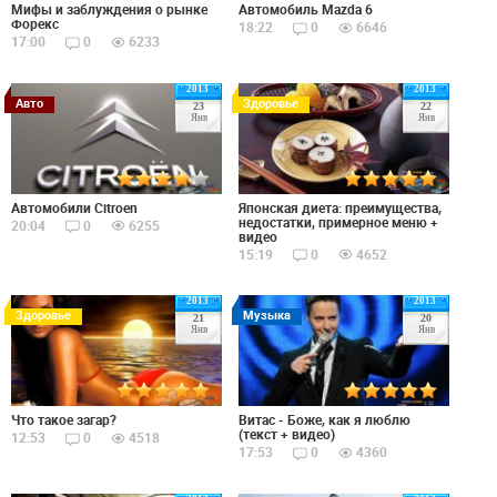
Мифы и заблуждения о рынке
Автомобиль Mazda 6
Форекс
18:22
0
6646
17:00
0
6233
2013
2013
Авто
Здоровье
23
22
Янв
Янв
Автомобили Citroen
Японская диета: преимущества,
недостатки, примерное меню +
20:04
0
6255
видео
15:19
0
4652
2013
2013
Здоровье
Музыка
21
20
Янв
Янв
Что такое загар?
Витас - Боже, как я люблю
(текст + видео)
12:53
0
4518
17:53
0
4360