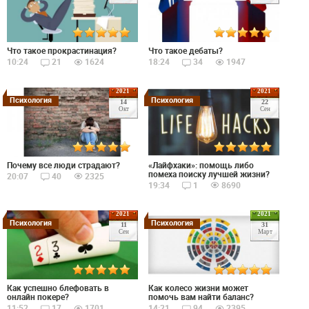
Что такое прокрастинация?
Что такое дебаты?
10:24
21
1624
18:24
34
1947
2021
2021
Психология
Психология
14
22
Окт
Сен
Почему все люди страдают?
«Лайфхаки»: помощь либо
помеха поиску лучшей жизни?
20:07
40
2325
19:34
1
8690
2021
2021
Психология
Психология
11
31
Сен
Март
Как успешно блефовать в
Как колесо жизни может
онлайн покере?
помочь вам найти баланс?
11:52
17
1701
14:21
94
2395