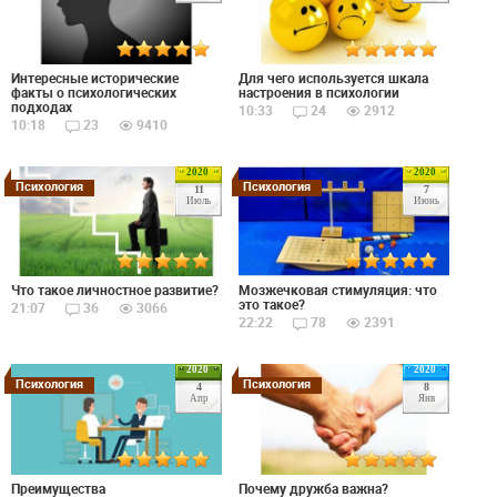
Интересные исторические
Для чего используется шкала
факты о психологических
настроения в психологии
подходах
10:33
24
2912
10:18
23
9410
2020
2020
Психология
Психология
11
7
Июль
Июнь
Что такое личностное развитие?
Мозжечковая стимуляция: что
это такое?
21:07
36
3066
22:22
78
2391
2020
2020
Психология
Психология
4
8
Апр
Янв
Преимущества
Почему дружба важна?