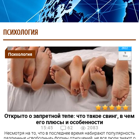
ПСИХОЛОГИЯ
2022
Психология
9
Фев
Открыто о запретной тепе: что такое свинг, в чем
его плюсы и особенности
15:45
62
2083
Несмотря на то, что в последнее время набирают популярность
различные «свободные» формы отношений, не все люди знают о