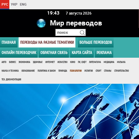
РУС
УКР
ENG
19 43
7 августа 2026
Мир переводов
ГЛАВНАЯ
ПЕРЕВОДЫ НА РАЗНЫЕ ТЕМАТИКИ
БОЛЬШЕ ПЕРЕВОДОВ
ОНЛАЙН ПЕРЕВОДЧИК
ОБРАТНАЯ СВЯЗЬ
КАРТА САЙТА
РЕКЛАМА
АВТО
БИЗНЕС
ЭКОНОМИКА
ЗДОРОВЬЕ
ИНТЕРНЕТ
ИСКУССТВО
КИНО
ПК, СОФТ
ЛИТЕРАТУРА
МЕДИЦИНА
МУЗЫКА
НАУКА И ТЕХНИКА
ОБРАЗОВАНИЕ
ПОЛИТИКА И ЗАКОН
ПРИРОДА
ПСИХОЛОГИЯ
РЕЛИГИЯ
СПОРТ
СТРАНЫ
СТРОИТЕЛЬСТВО
ТЕХ. ДОКУМЕНТАЦИЯ