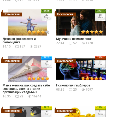
2021
2021
Психология
Психология
26
18
Март
Март
Детская фотосессия и
Мужчины не изменяют!
самооценка
22:44
52
1728
14:15
157
2327
2020
2020
Психология
Психология
29
23
Дек
Сен
Мама жениха: как создать себе
Психология гемблеров
союзника, еще на стадии
08:15
25
7097
организации свадьбы?
16:35
92
16944
2020
2020
Психология
Психология
6
21
Авг
Июль