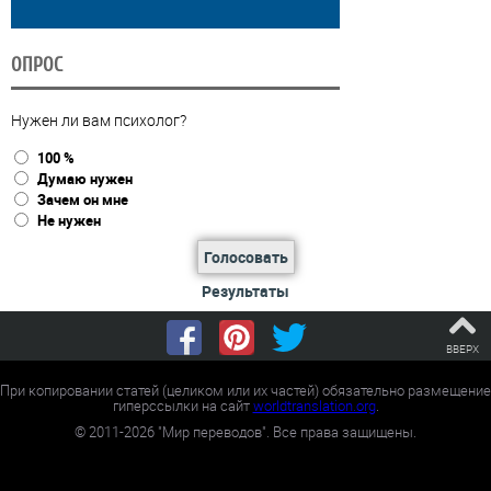
ОПРОС
Нужен ли вам психолог?
100 %
Думаю нужен
Зачем он мне
Не нужен
Голосовать
Результаты
ВВЕРХ
При копировании статей (целиком или их частей) обязательно размещение
гиперссылки на сайт
worldtranslation.org
.
©
2011-2026
"Мир переводов". Все права защищены.