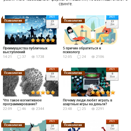
свинге.
2021
2021
Психология
Психология
23
13
Дек
Дек
Преимущества публичных
5 причин обратиться к
выступлений
психологу
14:21
37
1738
12:05
24
2106
2021
2021
Психология
Психология
19
8
Ноя
Ноя
Что такое когнитивное
Почему люди любят играть в
программирование?
азартные игры на деньги?
22:09
46
2344
23:48
25
2291
2021
2021
Психология
Психология
24
18
Окт
Окт